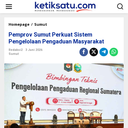
L
e
w
a
t
Homepage
/
Sumut
P
i
e
k
Pemprov Sumut Perkuat Sistem
m
e
p
Pengelolaan Pengaduan Masyarakat
k
r
o
o
Redaksi2
3 Juni 2026
n
Sumut
v
t
S
e
u
n
m
u
t
P
e
r
k
u
a
t
S
i