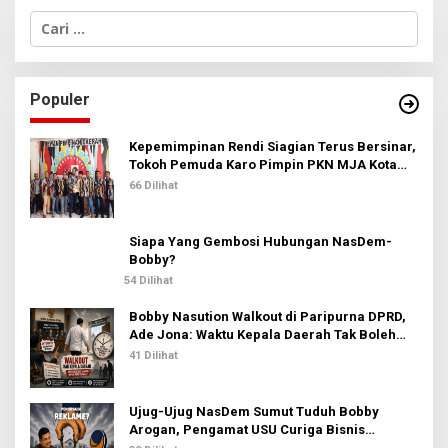
C
a
r
i
u
Populer
n
t
u
Kepemimpinan Rendi Siagian Terus Bersinar,
k
Tokoh Pemuda Karo Pimpin PKN MJA Kota
:
Medan
66 Dilihat
Siapa Yang Gembosi Hubungan NasDem-
Bobby?
54 Dilihat
Bobby Nasution Walkout di Paripurna DPRD,
Ade Jona: Waktu Kepala Daerah Tak Boleh
Terbuang Sia-sia
41 Dilihat
Ujug-Ujug NasDem Sumut Tuduh Bobby
Arogan, Pengamat USU Curiga Bisnis
Reklame