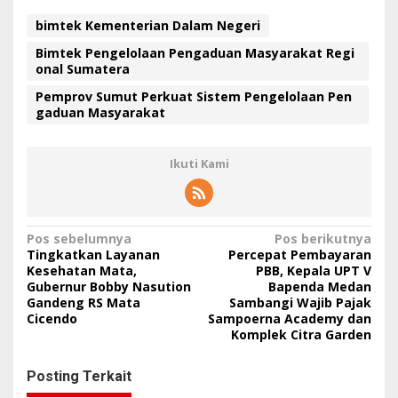
bimtek Kementerian Dalam Negeri
Bimtek Pengelolaan Pengaduan Masyarakat Regi
onal Sumatera
Pemprov Sumut Perkuat Sistem Pengelolaan Pen
gaduan Masyarakat
Ikuti Kami
N
Pos sebelumnya
Pos berikutnya
Tingkatkan Layanan
Percepat Pembayaran
a
Kesehatan Mata,
PBB, Kepala UPT V
Gubernur Bobby Nasution
Bapenda Medan
v
Gandeng RS Mata
Sambangi Wajib Pajak
i
Cicendo
Sampoerna Academy dan
Komplek Citra Garden
g
a
Posting Terkait
s