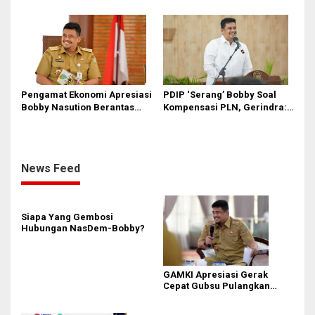
Hasil Pembangunan Kota
Medan di Eranya
Pengamat Ekonomi Apresiasi
PDIP ‘Serang’ Bobby Soal
Bobby Nasution Berantas
Kompensasi PLN, Gerindra:
Pungli di Kawasan Wisata,
Bela Rakyat Kok Dibilang
Dinilai Dongkrak PAD dan
Pencitraan
Citra Pariwisata Sumut
News Feed
Siapa Yang Gembosi
Hubungan NasDem-Bobby?
GAMKI Apresiasi Gerak
Cepat Gubsu Pulangkan
Kontingen Pesparawi Sumut
Lewat Extra Flight