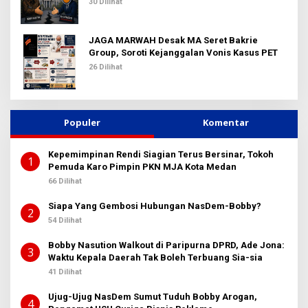
30 Dilihat
JAGA MARWAH Desak MA Seret Bakrie
Group, Soroti Kejanggalan Vonis Kasus PET
26 Dilihat
Populer
Komentar
Kepemimpinan Rendi Siagian Terus Bersinar, Tokoh
1
Pemuda Karo Pimpin PKN MJA Kota Medan
66 Dilihat
Siapa Yang Gembosi Hubungan NasDem-Bobby?
2
54 Dilihat
Bobby Nasution Walkout di Paripurna DPRD, Ade Jona:
3
Waktu Kepala Daerah Tak Boleh Terbuang Sia-sia
41 Dilihat
Ujug-Ujug NasDem Sumut Tuduh Bobby Arogan,
4