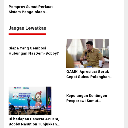
i
Pemprov Sumut Perkuat
Sistem Pengelolaan
p
Pengaduan Masyarakat
o
Jangan Lewatkan
s
Siapa Yang Gembosi
Hubungan NasDem-Bobby?
GAMKI Apresiasi Gerak
Cepat Gubsu Pulangkan
Kontingen Pesparawi Sumut
Lewat Extra Flight
Kepulangan Kontingen
Pesparawi Sumut
Terkendala, Bobby Nasution
Langsung Ambil Langkah
Di hadapan Peserta APEKSI,
Bobby Nasution Tunjukkan