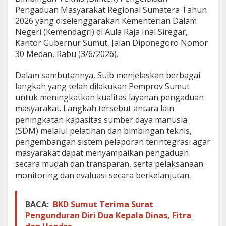
Pengaduan Masyarakat Regional Sumatera Tahun
a
s
2026 yang diselenggarakan Kementerian Dalam
y
Negeri (Kemendagri) di Aula Raja Inal Siregar,
a
Kantor Gubernur Sumut, Jalan Diponegoro Nomor
r
30 Medan, Rabu (3/6/2026).
a
k
a
Dalam sambutannya, Suib menjelaskan berbagai
t
langkah yang telah dilakukan Pemprov Sumut
untuk meningkatkan kualitas layanan pengaduan
masyarakat. Langkah tersebut antara lain
peningkatan kapasitas sumber daya manusia
(SDM) melalui pelatihan dan bimbingan teknis,
pengembangan sistem pelaporan terintegrasi agar
masyarakat dapat menyampaikan pengaduan
secara mudah dan transparan, serta pelaksanaan
monitoring dan evaluasi secara berkelanjutan.
BACA:
BKD Sumut Terima Surat
Pengunduran Diri Dua Kepala Dinas, Fitra