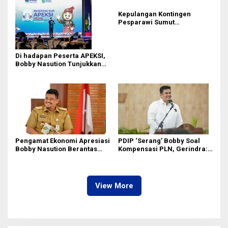
Kepulangan Kontingen
Pesparawi Sumut
Terkendala, Bobby Nasution
Langsung Ambil Langkah
Di hadapan Peserta APEKSI,
Bobby Nasution Tunjukkan
Hasil Pembangunan Kota
Medan di Eranya
Pengamat Ekonomi Apresiasi
PDIP ‘Serang’ Bobby Soal
Bobby Nasution Berantas
Kompensasi PLN, Gerindra:
Pungli di Kawasan Wisata,
Bela Rakyat Kok Dibilang
Dinilai Dongkrak PAD dan
Pencitraan
Citra Pariwisata Sumut
View More