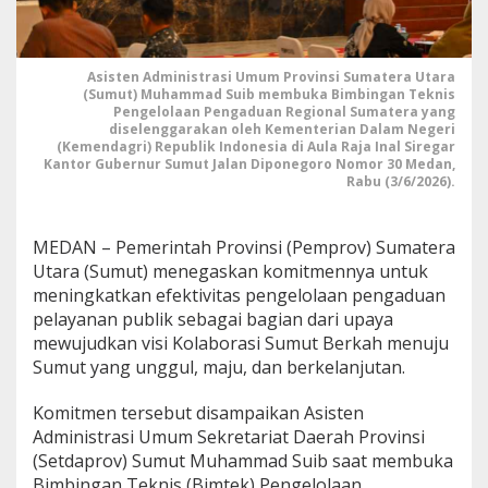
s
t
e
m
Asisten Administrasi Umum Provinsi Sumatera Utara
(Sumut) Muhammad Suib membuka Bimbingan Teknis
P
Pengelolaan Pengaduan Regional Sumatera yang
e
diselenggarakan oleh Kementerian Dalam Negeri
n
(Kemendagri) Republik Indonesia di Aula Raja Inal Siregar
g
Kantor Gubernur Sumut Jalan Diponegoro Nomor 30 Medan,
e
Rabu (3/6/2026).
l
o
l
MEDAN – Pemerintah Provinsi (Pemprov) Sumatera
a
Utara (Sumut) menegaskan komitmennya untuk
a
n
meningkatkan efektivitas pengelolaan pengaduan
P
pelayanan publik sebagai bagian dari upaya
e
mewujudkan visi Kolaborasi Sumut Berkah menuju
n
Sumut yang unggul, maju, dan berkelanjutan.
g
a
d
Komitmen tersebut disampaikan Asisten
u
Administrasi Umum Sekretariat Daerah Provinsi
a
(Setdaprov) Sumut Muhammad Suib saat membuka
n
Bimbingan Teknis (Bimtek) Pengelolaan
M