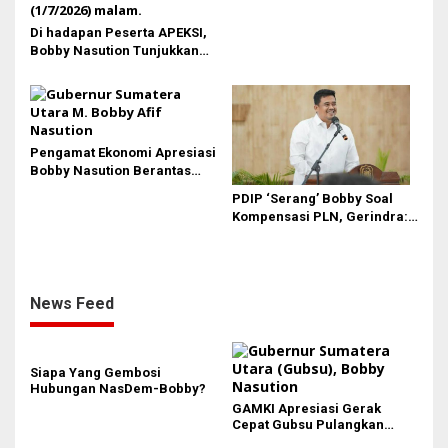
Di hadapan Peserta APEKSI,
Bobby Nasution Tunjukkan
Hasil Pembangunan Kota
Medan di Eranya
Pengamat Ekonomi Apresiasi
Bobby Nasution Berantas
Pungli di Kawasan Wisata,
PDIP ‘Serang’ Bobby Soal
Dinilai Dongkrak PAD dan
Kompensasi PLN, Gerindra:
Citra Pariwisata Sumut
Bela Rakyat Kok Dibilang
Pencitraan
News Feed
Siapa Yang Gembosi
Hubungan NasDem-Bobby?
GAMKI Apresiasi Gerak
Cepat Gubsu Pulangkan
Kontingen Pesparawi Sumut