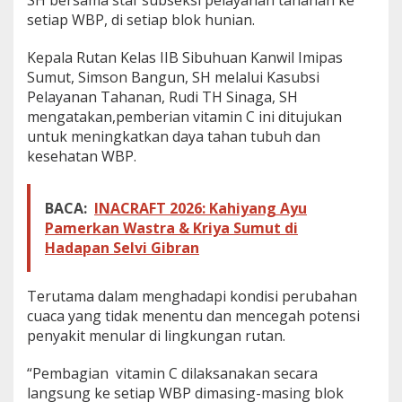
SH bersama staf subseksi pelayanan tahanan ke
n
setiap WBP, di setiap blok hunian.
V
i
Kepala Rutan Kelas IIB Sibuhuan Kanwil Imipas
t
a
Sumut, Simson Bangun, SH melalui Kasubsi
m
Pelayanan Tahanan, Rudi TH Sinaga, SH
i
mengatakan,pemberian vitamin C ini ditujukan
n
untuk meningkatkan daya tahan tubuh dan
C
kesehatan WBP.
k
e
W
B
BACA:
INACRAFT 2026: Kahiyang Ayu
P
Pamerkan Wastra & Kriya Sumut di
u
Hadapan Selvi Gibran
n
t
u
Terutama dalam menghadapi kondisi perubahan
k
cuaca yang tidak menentu dan mencegah potensi
M
e
penyakit menular di lingkungan rutan.
n
j
“Pembagian vitamin C dilaksanakan secara
a
langsung ke setiap WBP dimasing-masing blok
g