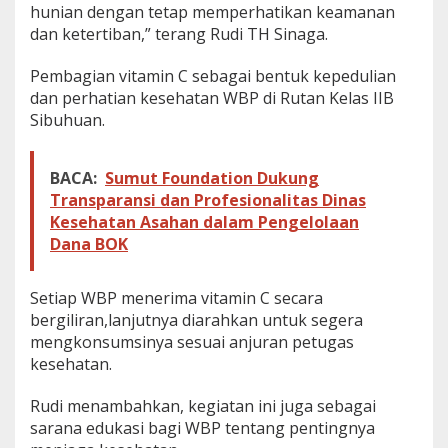
hunian dengan tetap memperhatikan keamanan
a
I
dan ketertiban,” terang Rudi TH Sinaga.
m
u
Pembagian vitamin C sebagai bentuk kepedulian
n
dan perhatian kesehatan WBP di Rutan Kelas IIB
i
Sibuhuan.
t
a
s
T
BACA:
Sumut Foundation Dukung
u
Transparansi dan Profesionalitas Dinas
b
Kesehatan Asahan dalam Pengelolaan
u
Dana BOK
h
Setiap WBP menerima vitamin C secara
bergiliran,lanjutnya diarahkan untuk segera
mengkonsumsinya sesuai anjuran petugas
kesehatan.
Rudi menambahkan, kegiatan ini juga sebagai
sarana edukasi bagi WBP tentang pentingnya