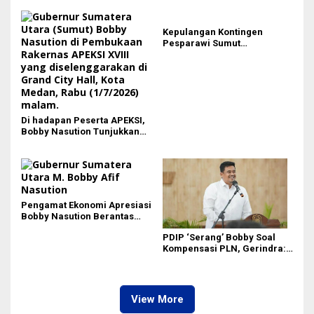
Lewat Extra Flight
Kepulangan Kontingen
Pesparawi Sumut
Terkendala, Bobby Nasution
Langsung Ambil Langkah
Di hadapan Peserta APEKSI,
Bobby Nasution Tunjukkan
Hasil Pembangunan Kota
Medan di Eranya
Pengamat Ekonomi Apresiasi
Bobby Nasution Berantas
Pungli di Kawasan Wisata,
PDIP ‘Serang’ Bobby Soal
Dinilai Dongkrak PAD dan
Kompensasi PLN, Gerindra:
Citra Pariwisata Sumut
Bela Rakyat Kok Dibilang
Pencitraan
View More