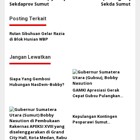
Sekdaprov Sumut
Sekda Sumut
v
i
Posting Terkait
g
a
Rutan Sibuhuan Gelar Razia
s
di Blok Hunian WBP
i
p
Jangan Lewatkan
o
s
Siapa Yang Gembosi
Hubungan NasDem-Bobby?
GAMKI Apresiasi Gerak
Cepat Gubsu Pulangkan
Kontingen Pesparawi Sumut
Lewat Extra Flight
Kepulangan Kontingen
Pesparawi Sumut
Terkendala, Bobby Nasution
Langsung Ambil Langkah