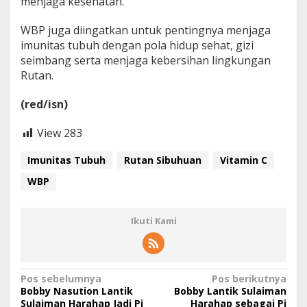
menjaga kesehatan.
WBP juga diingatkan untuk pentingnya menjaga
imunitas tubuh dengan pola hidup sehat, gizi
seimbang serta menjaga kebersihan lingkungan
Rutan.
(red/isn)
View
283
Imunitas Tubuh
Rutan Sibuhuan
Vitamin C
WBP
Ikuti Kami
N
Pos sebelumnya
Pos berikutnya
Bobby Nasution Lantik
Bobby Lantik Sulaiman
a
Sulaiman Harahap Jadi Pj
Harahap sebagai Pj