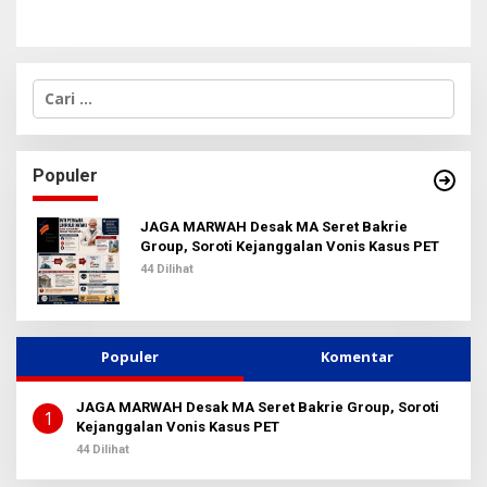
C
a
r
i
u
Populer
n
t
u
JAGA MARWAH Desak MA Seret Bakrie
k
Group, Soroti Kejanggalan Vonis Kasus PET
:
44 Dilihat
Populer
Komentar
JAGA MARWAH Desak MA Seret Bakrie Group, Soroti
1
Kejanggalan Vonis Kasus PET
44 Dilihat