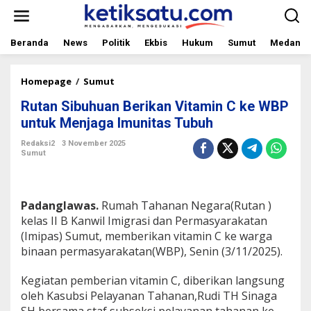
L
e
w
a
Beranda
News
Politik
Ekbis
Hukum
Sumut
Medan
t
i
k
Homepage
/
Sumut
R
e
u
Rutan Sibuhuan Berikan Vitamin C ke WBP
k
t
o
a
untuk Menjaga Imunitas Tubuh
n
n
t
S
Redaksi2
3 November 2025
Sumut
e
i
n
b
u
h
Padanglawas.
Rumah Tahanan Negara(Rutan )
u
a
kelas II B Kanwil Imigrasi dan Permasyarakatan
n
(Imipas) Sumut, memberikan vitamin C ke warga
B
binaan permasyarakatan(WBP), Senin (3/11/2025).
e
r
Kegiatan pemberian vitamin C, diberikan langsung
i
k
oleh Kasubsi Pelayanan Tahanan,Rudi TH Sinaga
a