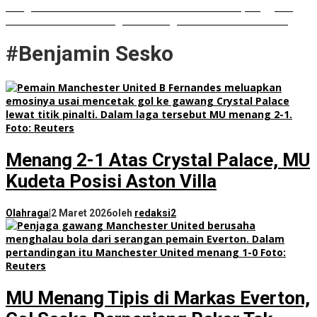
Rongsokan Berserakan di Puluhan OPD Medan, Anggota
DPRD Minta BPKAD Segera Lelang Aset Tidak Produktif
#Benjamin Sesko
Menang 2-1 Atas Crystal Palace, MU
Kudeta Posisi Aston Villa
Olahraga
|
2 Maret 2026
oleh
redaksi2
MU Menang Tipis di Markas Everton,