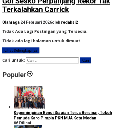
Gol Sesko Perpanjang Rekor Tak
Terkalahkan Carrick
Olahraga
|
24 Februari 2026
oleh
redaksi2
Tidak Ada Lagi Postingan yang Tersedia.
Tidak ada lagi halaman untuk dimuat.
Lihat Selengkapnya
Cari untuk:
Populer
Kepemimpinan Rendi Siagian Terus Bersinar, Tokoh
Pemuda Karo Pimpin PKN MJA Kota Medan
66 Dilihat