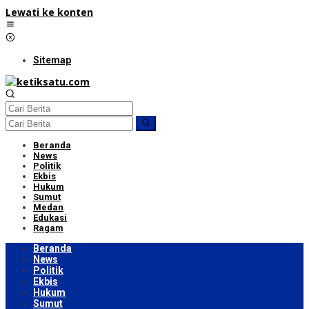
Lewati ke konten
Sitemap
Beranda
News
Politik
Ekbis
Hukum
Sumut
Medan
Edukasi
Ragam
Beranda
News
Politik
Ekbis
Hukum
Sumut