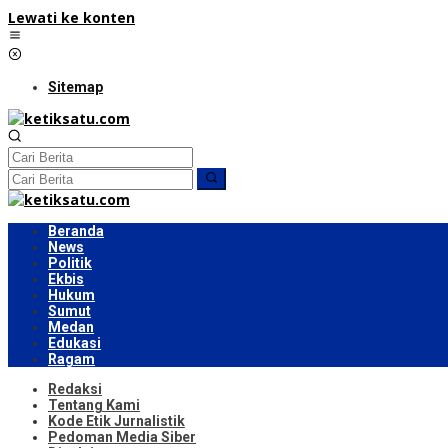
Lewati ke konten
Sitemap
Beranda
News
Politik
Ekbis
Hukum
Sumut
Medan
Edukasi
Ragam
Redaksi
Tentang Kami
Kode Etik Jurnalistik
Pedoman Media Siber