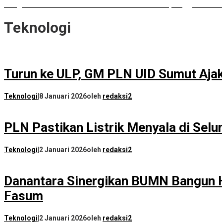
Rongsokan Berserakan di Puluhan OPD Medan, Anggota DPRD
Teknologi
Turun ke ULP, GM PLN UID Sumut Ajak
Teknologi
|
8 Januari 2026
oleh
redaksi2
PLN Pastikan Listrik Menyala di Selu
Teknologi
|
2 Januari 2026
oleh
redaksi2
Danantara Sinergikan BUMN Bangun H
Fasum
Teknologi
|
2 Januari 2026
oleh
redaksi2