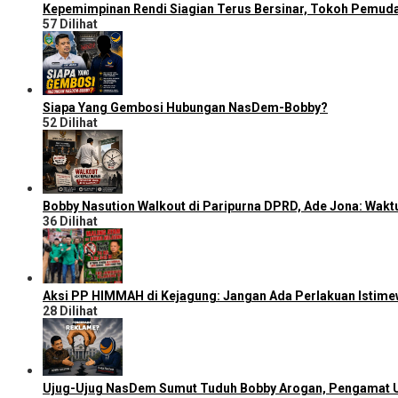
Kepemimpinan Rendi Siagian Terus Bersinar, Tokoh Pemud
57 Dilihat
Siapa Yang Gembosi Hubungan NasDem-Bobby?
52 Dilihat
Bobby Nasution Walkout di Paripurna DPRD, Ade Jona: Wakt
36 Dilihat
Aksi PP HIMMAH di Kejagung: Jangan Ada Perlakuan Istime
28 Dilihat
Ujug-Ujug NasDem Sumut Tuduh Bobby Arogan, Pengamat U