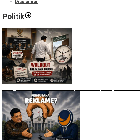
Disclaimer
Politik
Bobby Nasution Walkout di Paripurna DPRD, Ade Jona: Waktu