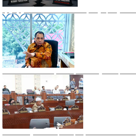
Ujug-Ujug NasDem Sumut Tuduh Bobby Arogan, Pengamat US
Irham Buana Sebut Ricky Anthony Mendulang Air Terpercik M
Sudah Datang Terlambat, Interupsi Syahrul soal Kuorum Par