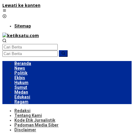
Lewati ke konten
Sitemap
Beranda
News
Politik
Ekbis
Hukum
Sumut
Medan
Edukasi
Ragam
Redaksi
Tentang Kami
Kode Etik Jurnalistik
Pedoman Media Siber
Disclaimer