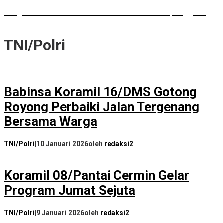
Paripurna DPRD Sumut Tak Diakui Fraksi PDIP
Rongsokan Berserakan di Puluhan OPD Medan, Anggota
DPRD Minta BPKAD Segera Lelang Aset Tidak Produktif
TNI/Polri
Babinsa Koramil 16/DMS Gotong
Royong Perbaiki Jalan Tergenang
Bersama Warga
TNI/Polri
|
10 Januari 2026
oleh
redaksi2
Koramil 08/Pantai Cermin Gelar
Program Jumat Sejuta
TNI/Polri
|
9 Januari 2026
oleh
redaksi2