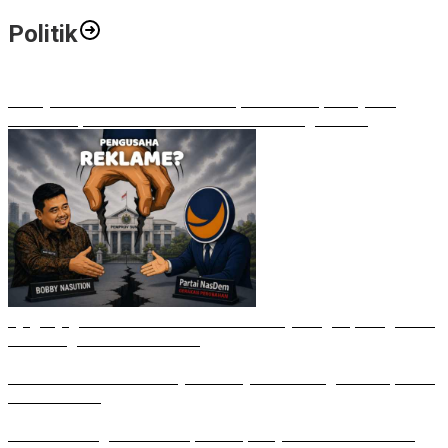
Politik
Bobby Nasution Walkout di Paripurna DPRD, Ade Jona:
Waktu Kepala Daerah Tak Boleh Terbuang Sia-sia
Ujug-Ujug NasDem Sumut Tuduh Bobby Arogan, Pengamat
USU Curiga Bisnis Reklame
Irham Buana Sebut Ricky Anthony Mendulang Air Terpercik
Muka Sendiri
Sudah Datang Terlambat, Interupsi Syahrul soal Kuorum