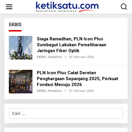
L
e
w
a
t
EKBIS
i
k
Siaga Ramadhan, PLN Icon Plus
e
k
Sumbagut Lakukan Pemeliharaan
o
Jaringan Fiber Optik
n
EKBIS
,
Headline
|
23 Februari 2026
O
t
L
e
E
H
n
PLN Icon Plus Catat Deretan
R
E
Penghargaan Sepanjang 2025, Perkuat
D
Fondasi Menuju 2026
A
K
EKBIS
,
Headline
|
21 Februari 2026
O
S
L
I
E
2
H
R
C
E
a
D
A
r
K
i
S
u