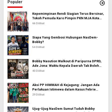
I
Populer
n
2
t
u
Kepemimpinan Rendi Siagian Terus Bersinar,
k
Tokoh Pemuda Karo Pimpin PKN MJA Kota
:
Medan
66 Dilihat
Siapa Yang Gembosi Hubungan NasDem-
Bobby?
54 Dilihat
Bobby Nasution Walkout di Paripurna DPRD,
Ade Jona: Waktu Kepala Daerah Tak Boleh
Terbuang Sia-sia
40 Dilihat
Aksi PP HIMMAH di Kejagung: Jangan Ada
Perlakuan Istimewa dalam Kasus Febrie
Adriansyah
29 Dilihat
Ujug-Ujug NasDem Sumut Tuduh Bobby