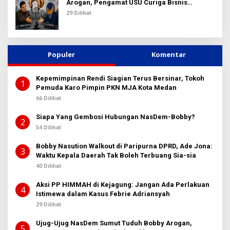
Arogan, Pengamat USU Curiga Bisnis
Reklame
29 Dilihat
Populer
Komentar
Kepemimpinan Rendi Siagian Terus Bersinar, Tokoh
1
Pemuda Karo Pimpin PKN MJA Kota Medan
66 Dilihat
Siapa Yang Gembosi Hubungan NasDem-Bobby?
2
54 Dilihat
Bobby Nasution Walkout di Paripurna DPRD, Ade Jona:
3
Waktu Kepala Daerah Tak Boleh Terbuang Sia-sia
40 Dilihat
Aksi PP HIMMAH di Kejagung: Jangan Ada Perlakuan
4
Istimewa dalam Kasus Febrie Adriansyah
29 Dilihat
Ujug-Ujug NasDem Sumut Tuduh Bobby Arogan,
5