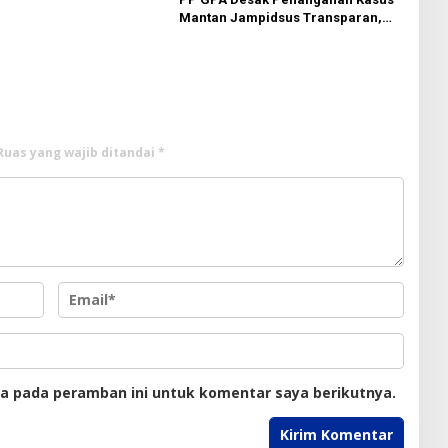
n Kliennya
Mantan Jampidsus Transparan,
Minta Usut Aliran Dana dan Pemilik
Ruas yang wajib ditandai
*
ya pada peramban ini untuk komentar saya berikutnya.