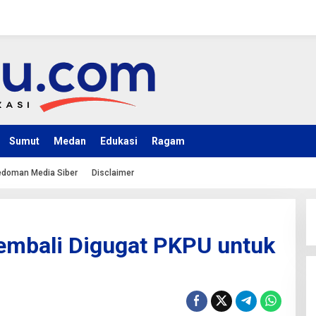
Sumut
Medan
Edukasi
Ragam
doman Media Siber
Disclaimer
embali Digugat PKPU untuk