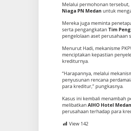
Melalui permohonan tersebut
Niaga PN Medan
untuk menga
Mereka juga meminta peneta
serta pengangkatan
Tim Peng
pengelolaan aset perusahaan 
Menurut Hadi, mekanisme PKPU
menciptakan kepastian penyel
krediturnya.
“Harapannya, melalui mekanisme
penyusunan rencana perdamai
para kreditur,” pungkasnya.
Kasus ini kembali menambah p
melibatkan
AIHO Hotel Meda
perusahaan terhadap para kred
View
142