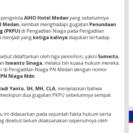
 pengelola
AIHO Hotel Medan
yang sebelumnya
el Medan
, kembali menghadapi gugatan
Penundaan
g (PKPU)
di Pengadilan Niaga pada Pengadilan
i menjadi yang
ketiga kalinya
diajukan terhadap
ebut didaftarkan oleh tiga pemohon, yakni
Sumeito
,
dan
Iswanto Sinaga
, melalui tim kuasa hukum mereka.
ftar di Pengadilan Niaga PN Medan dengan nomor
/PN Niaga Mdn
.
adi Yanto, SH, MH, CLA
, menjelaskan bahwa
 meskipun dua gugatan PKPU sebelumnya sempat
 ini didasarkan pada sejumlah fakta hukum serta
ng disebut belum dilaksanakan sepenuhnya oleh