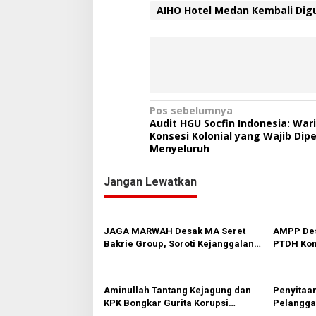
AIHO Hotel Medan Kembali Digu
N
Pos sebelumnya
Audit HGU Socfin Indonesia: War
a
Konsesi Kolonial yang Wajib Dipe
Menyeluruh
v
i
Jangan Lewatkan
g
a
s
JAGA MARWAH Desak MA Seret
AMPP Des
Bakrie Group, Soroti Kejanggalan
PTDH Kom
i
Vonis Kasus PET
Banding
p
o
Aminullah Tantang Kejagung dan
Penyitaan
KPK Bongkar Gurita Korupsi
Pelanggar
s
Rp1.000 Triliun: Kejar Aktor
Praperad