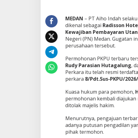
l
M
e
d
MEDAN
– PT Aiho Indah selaku
a
dikenal sebagai
Radisson Hot
n
Kewajiban Pembayaran Utan
K
Negeri (PN) Medan. Gugatan in
e
perusahaan tersebut.
m
b
a
Permohonan PKPU terbaru ters
l
Rudy Parasian Hutagalung
, 
i
Perkara itu telah resmi terda
D
perkara
8/Pdt.Sus-PKPU/2026
i
g
u
Kuasa hukum para pemohon,
H
g
permohonan kembali diajukan
a
ditolak majelis hakim.
t
P
K
Menurutnya, pengajuan terbaru
P
adanya putusan pengadilan ya
U
pihak termohon.
u