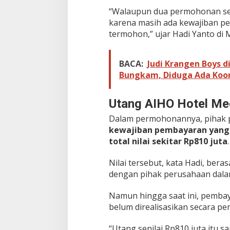
n
“Walaupun dua permohonan se
t
u
karena masih ada kewajiban pe
k
termohon,” ujar Hadi Yanto di M
K
e
t
BACA:
Judi Krangen Boys d
i
Bungkam, Diduga Ada Koor
g
a
K
Utang AIHO Hotel Me
a
l
Dalam permohonannya, pihak
i
kewajiban pembayaran yang 
n
total nilai sekitar Rp810 juta
.
y
a
Nilai tersebut, kata Hadi, ber
dengan pihak perusahaan dalam
Namun hingga saat ini, pemba
belum direalisasikan secara pe
“Utang senilai Rp810 juta itu 