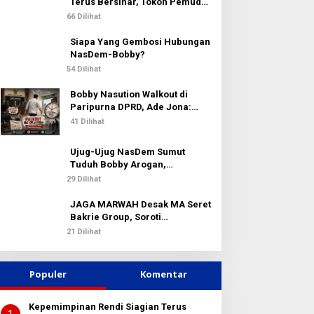
k
Terus Bersinar, Tokoh Pemuda
:
Karo Pimpin PKN MJA Kota
66 Dilihat
Medan
Siapa Yang Gembosi Hubungan
NasDem-Bobby?
54 Dilihat
Bobby Nasution Walkout di
Paripurna DPRD, Ade Jona:
Waktu Kepala Daerah Tak Boleh
41 Dilihat
Terbuang Sia-sia
Ujug-Ujug NasDem Sumut
Tuduh Bobby Arogan,
Pengamat USU Curiga Bisnis
29 Dilihat
Reklame
JAGA MARWAH Desak MA Seret
Bakrie Group, Soroti
Kejanggalan Vonis Kasus PET
21 Dilihat
Populer
Komentar
Kepemimpinan Rendi Siagian Terus