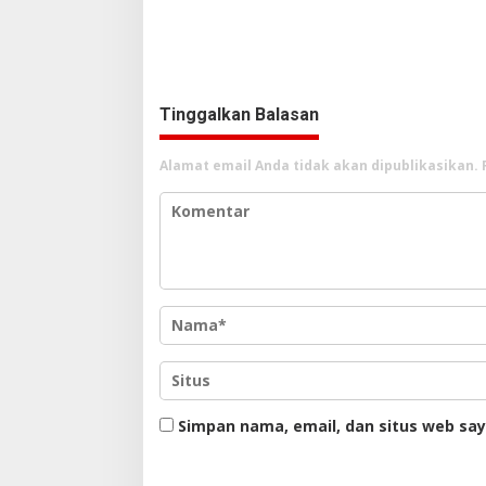
Intelektual dan Jaringannya!
Pengakua
Tinggalkan Balasan
Alamat email Anda tidak akan dipublikasikan.
Simpan nama, email, dan situs web sa