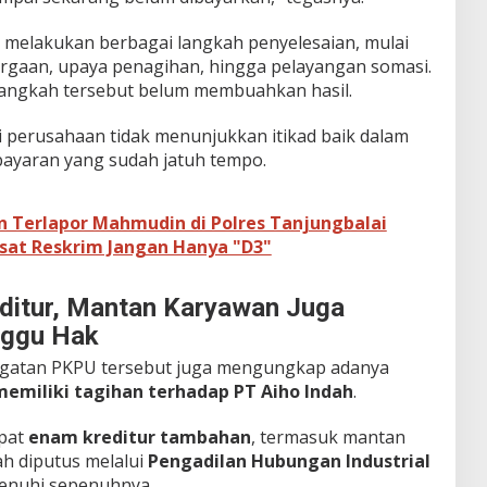
melakukan berbagai langkah penyelesaian, mulai
argaan, upaya penagihan, hingga pelayangan somasi.
langkah tersebut belum membuahkan hasil.
perusahaan tidak menunjukkan itikad baik dalam
ayaran yang sudah jatuh tempo.
n Terlapor Mahmudin di Polres Tanjungbalai
Kasat Reskrim Jangan Hanya "D3"
ditur, Mantan Karyawan Juga
nggu Hak
ugatan PKPU tersebut juga mengungkap adanya
memiliki tagihan terhadap PT Aiho Indah
.
apat
enam kreditur tambahan
, termasuk mantan
h diputus melalui
Pengadilan Hubungan Industrial
enuhi sepenuhnya.