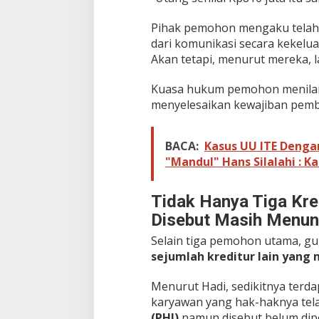
Pihak pemohon mengaku telah 
dari komunikasi secara kekelu
Akan tetapi, menurut mereka, 
Kuasa hukum pemohon menilai 
menyelesaikan kewajiban pemb
BACA:
Kasus UU ITE Denga
"Mandul" Hans Silalahi : 
Tidak Hanya Tiga Kre
Disebut Masih Menu
Selain tiga pemohon utama, g
sejumlah kreditur lain yang 
Menurut Hadi, sedikitnya terd
karyawan yang hak-haknya tela
(PHI)
namun disebut belum dip