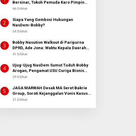
1
Bersinar, Tokoh Pemuda Karo Pimpin
PKN MJA Kota Medan
66 Dilihat
Siapa Yang Gembosi Hubungan
2
NasDem-Bobby?
54 Dilihat
Bobby Nasution Walkout di Paripurna
3
DPRD, Ade Jona: Waktu Kepala Daerah
Tak Boleh Terbuang Sia-sia
41 Dilihat
Ujug-Ujug NasDem Sumut Tuduh Bobby
4
Arogan, Pengamat USU Curiga Bisnis
Reklame
29 Dilihat
JAGA MARWAH Desak MA Seret Bakrie
5
Group, Soroti Kejanggalan Vonis Kasus
PET
21 Dilihat