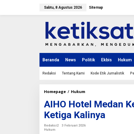
L
e
Sabtu, 8 Agustus 2026
Sitemap
w
a
t
i
k
e
k
o
n
Beranda
News
Politik
Ekbis
Hukum
t
e
n
Redaksi
Tentang Kami
Kode Etik Jurnalistik
Pe
Homepage
/
Hukum
A
I
AIHO Hotel Medan K
H
O
Ketiga Kalinya
H
o
t
Redaksi2
3 Februari 2026
e
Hukum