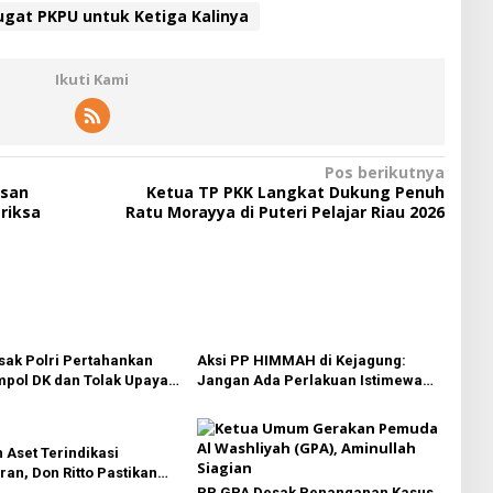
gat PKPU untuk Ketiga Kalinya
Ikuti Kami
Pos berikutnya
isan
Ketua TP PKK Langkat Dukung Penuh
riksa
Ratu Morayya di Puteri Pelajar Riau 2026
ak Polri Pertahankan
Aksi PP HIMMAH di Kejagung:
pol DK dan Tolak Upaya
Jangan Ada Perlakuan Istimewa
dalam Kasus Febrie Adriansyah
 Aset Terindikasi
an, Don Ritto Pastikan
ilan Atas Dasar
PP GPA Desak Penanganan Kasus