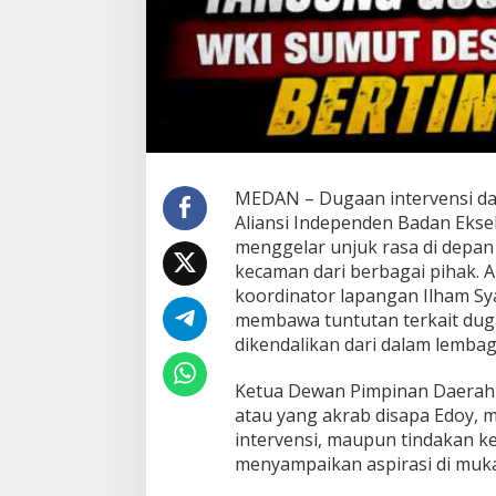
u
m
u
t
D
e
s
a
k
K
MEDAN – Dugaan intervensi dan
o
Aliansi Independen Badan Ekse
m
menggelar unjuk rasa di depan
i
s
kecaman dari berbagai pihak. A
i
koordinator lapangan Ilham Sya
X
membawa tuntutan terkait dug
I
dikendalikan dari dalam lemba
I
I
D
Ketua Dewan Pimpinan Daerah 
P
atau yang akrab disapa Edoy, m
R
intervensi, maupun tindakan 
R
menyampaikan aspirasi di mu
I
B