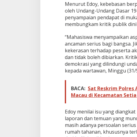
e
Menurut Edoy, kebebasan berp
r
oleh Undang-Undang Dasar 194
t
penyampaian pendapat di muka 
i
membungkam kritik publik dini
n
d
a
“Mahasiswa menyampaikan aspir
k
ancaman serius bagi bangsa. J
T
kekerasan terhadap peserta aks
e
dan tidak boleh dibiarkan. Krit
g
a
demokrasi yang dilindungi un
s
kepada wartawan, Minggu (31/5
BACA:
Sat Reskrim Polres 
Macau di Kecamatan Setia 
Edoy menilai isu yang diangka
laporan dan temuan yang munc
masih adanya persoalan serius
rumah tahanan, khususnya terk