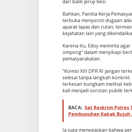
dari balik jeruji besi.
Bahkan, Panitia Kerja Pemasya
terbuka menyoroti dugaan ad
aparat lapas dan rutan, term
kejahatan lain yang dikendalika
Karena itu, Edoy meminta agar K
ompong” dalam menyikapi berba
pemasyarakatan.
“Komisi XIII DPR RI jangan ter
selesai tanpa langkah konkret
terkesan bungkam melihat kebo
kali menjadi sorotan publik ter
BACA:
Sat Reskrim Polres
Pembunuhan Kakak Bujuh 
Ia juga menegaskan bahwa pers