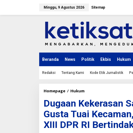
L
e
Minggu, 9 Agustus 2026
Sitemap
w
a
t
i
k
e
k
o
n
Beranda
News
Politik
Ekbis
Hukum
t
e
n
Redaksi
Tentang Kami
Kode Etik Jurnalistik
Pe
Homepage
/
Hukum
D
u
Dugaan Kekerasan Sa
g
a
Gusta Tuai Kecaman
a
n
XIII DPR RI Bertinda
K
e