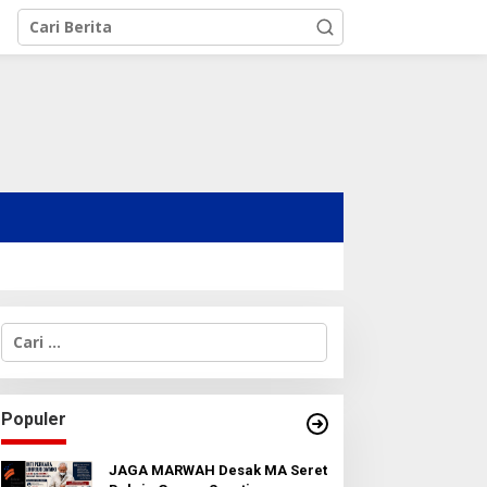
C
a
r
i
u
Populer
n
t
u
JAGA MARWAH Desak MA Seret