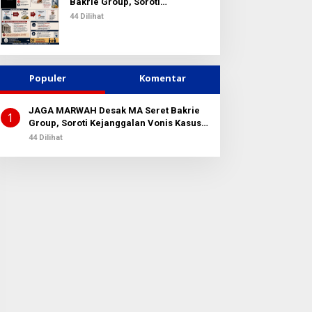
k
Bakrie Group, Soroti
:
Kejanggalan Vonis Kasus PET
44 Dilihat
Populer
Komentar
JAGA MARWAH Desak MA Seret Bakrie
1
Group, Soroti Kejanggalan Vonis Kasus
PET
44 Dilihat