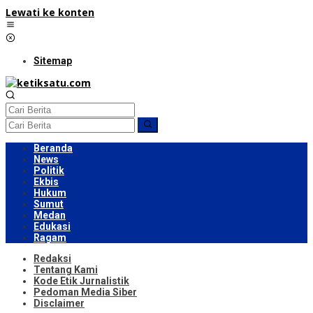
Lewati ke konten
Sitemap
Beranda
News
Politik
Ekbis
Hukum
Sumut
Medan
Edukasi
Ragam
Redaksi
Tentang Kami
Kode Etik Jurnalistik
Pedoman Media Siber
Disclaimer