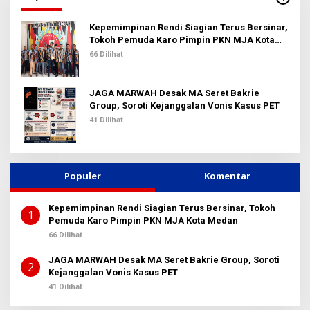
n
t
u
Kepemimpinan Rendi Siagian Terus Bersinar,
k
Tokoh Pemuda Karo Pimpin PKN MJA Kota
:
Medan
66 Dilihat
JAGA MARWAH Desak MA Seret Bakrie
Group, Soroti Kejanggalan Vonis Kasus PET
41 Dilihat
Populer
Komentar
Kepemimpinan Rendi Siagian Terus Bersinar, Tokoh
1
Pemuda Karo Pimpin PKN MJA Kota Medan
66 Dilihat
JAGA MARWAH Desak MA Seret Bakrie Group, Soroti
2
Kejanggalan Vonis Kasus PET
41 Dilihat