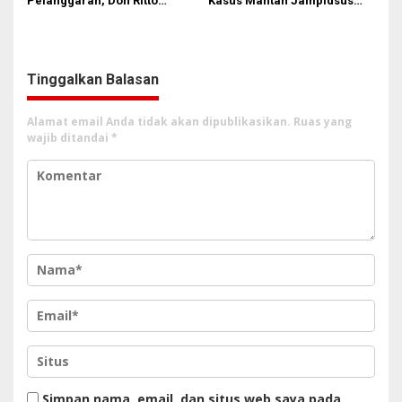
Pelanggaran, Don Ritto
Kasus Mantan Jampidsus
Pastikan Praperadilan Atas
Transparan, Minta Usut
Dasar Pengakuan Kliennya
Aliran Dana dan Pemilik
Tinggalkan Balasan
Alamat email Anda tidak akan dipublikasikan.
Ruas yang
wajib ditandai
*
Simpan nama, email, dan situs web saya pada