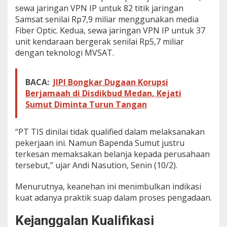
sewa jaringan VPN IP untuk 82 titik jaringan
d
a
Samsat senilai Rp7,9 miliar menggunakan media
l
Fiber Optic. Kedua, sewa jaringan VPN IP untuk 37
V
unit kendaraan bergerak senilai Rp5,7 miliar
P
dengan teknologi MVSAT.
N
I
P
BACA:
JIPI Bongkar Dugaan Korupsi
B
a
Berjamaah di Disdikbud Medan, Kejati
p
Sumut Diminta Turun Tangan
e
n
d
“PT TIS dinilai tidak qualified dalam melaksanakan
a
pekerjaan ini. Namun Bapenda Sumut justru
S
terkesan memaksakan belanja kepada perusahaan
u
m
tersebut,” ujar Andi Nasution, Senin (10/2).
u
t
Menurutnya, keanehan ini menimbulkan indikasi
T
kuat adanya praktik suap dalam proses pengadaan.
e
m
Kejanggalan Kualifikasi
b