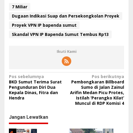
7 Miliar
Dugaan Indikasi Suap dan Persekongkolan Proyek
Proyek VPN IP bapenda sumut
Skandal VPN IP Bapenda Sumut Tembus Rp13
Ikuti Kami
N
Pos sebelumnya
Pos berikutnya
BKD Sumut Terima Surat
Pembongkaran Billboard
a
Pengunduran Diri Dua
Sumo di Jalan Zainul
Kepala Dinas, Fitra dan
Arifin Medan Picu Protes,
v
Hendra
Istilah ‘Perangko Kilat’
i
Muncul di RDP Komisi 4
g
Jangan Lewatkan
a
s