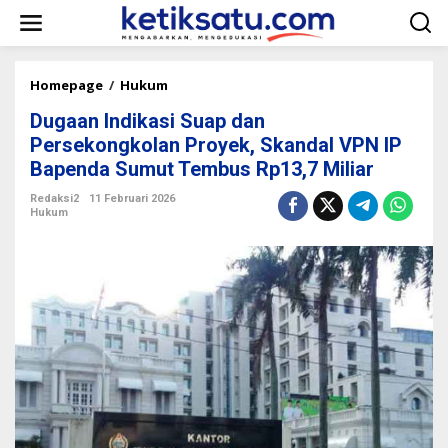
L
e
w
a
t
Homepage
/
Hukum
D
i
u
k
Dugaan Indikasi Suap dan
g
e
a
Persekongkolan Proyek, Skandal VPN IP
k
a
Bapenda Sumut Tembus Rp13,7 Miliar
o
n
n
I
Redaksi2
11 Februari 2026
t
n
Hukum
e
d
n
i
k
a
s
i
S
u
a
p
d
a
n