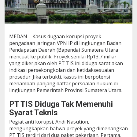
P
e
r
s
e
k
MEDAN – Kasus dugaan korupsi proyek
o
pengadaan jaringan VPN IP di lingkungan Badan
n
g
Pendapatan Daerah (Bapenda) Sumatera Utara
k
mencuat ke publik. Proyek senilai Rp13,7 miliar
o
yang dikerjakan oleh PT TIS ini diduga sarat akan
l
indikasi persekongkolan dan ketidaksesuaian
a
prosedur. Jika terbukti, kasus ini berpotensi
n
P
menambah panjang daftar persoalan hukum di
r
lingkungan Pemerintah Provinsi Sumatera Utara.
o
y
PT TIS Diduga Tak Memenuhi
e
k
Syarat Teknis
,
S
Pegiat anti korupsi, Andi Nasution,
k
mengungkapkan bahwa proyek yang dimenangkan
a
PT TIS terdiri dari dua paket pekerjaan. Pertama,
n