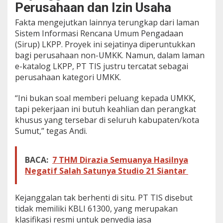
u
Perusahaan dan Izin Usaha
s
R
Fakta mengejutkan lainnya terungkap dari laman
p
Sistem Informasi Rencana Umum Pengadaan
1
(Sirup) LKPP. Proyek ini sejatinya diperuntukkan
3
bagi perusahaan non-UMKK. Namun, dalam laman
,
7
e-katalog LKPP, PT TIS justru tercatat sebagai
M
perusahaan kategori UMKK.
i
l
“Ini bukan soal memberi peluang kepada UMKK,
i
tapi pekerjaan ini butuh keahlian dan perangkat
a
r
khusus yang tersebar di seluruh kabupaten/kota
Sumut,” tegas Andi.
BACA:
7 THM Dirazia Semuanya Hasilnya
Negatif Salah Satunya Studio 21 Siantar
Kejanggalan tak berhenti di situ. PT TIS disebut
tidak memiliki KBLI 61300, yang merupakan
klasifikasi resmi untuk penyedia jasa