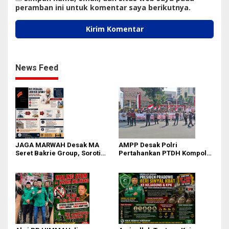
peramban ini untuk komentar saya berikutnya.
News Feed
JAGA MARWAH Desak MA
AMPP Desak Polri
Seret Bakrie Group, Soroti
Pertahankan PTDH Kompol
Kejanggalan Vonis Kasus
DK dan Tolak Upaya Banding
PET