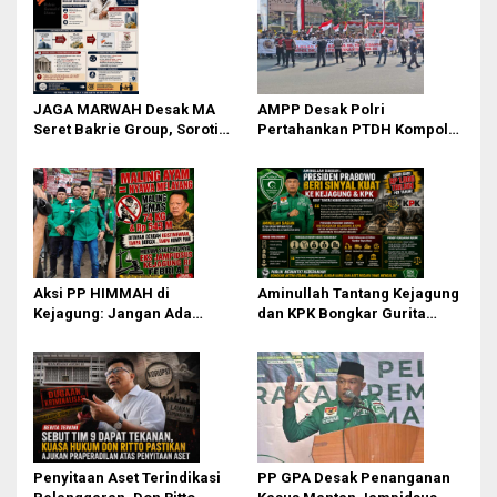
i
p
o
s
JAGA MARWAH Desak MA
AMPP Desak Polri
Seret Bakrie Group, Soroti
Pertahankan PTDH Kompol
Kejanggalan Vonis Kasus
DK dan Tolak Upaya Banding
PET
Aksi PP HIMMAH di
Aminullah Tantang Kejagung
Kejagung: Jangan Ada
dan KPK Bongkar Gurita
Perlakuan Istimewa dalam
Korupsi Rp1.000 Triliun: Kejar
Kasus Febrie Adriansyah
Aktor Intelektual dan
Jaringannya!
Penyitaan Aset Terindikasi
PP GPA Desak Penanganan