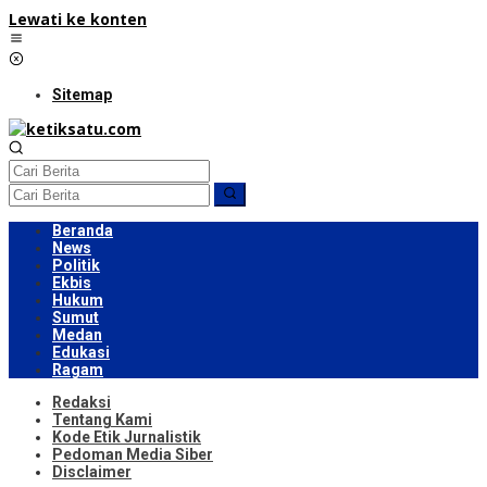
Lewati ke konten
Sitemap
Beranda
News
Politik
Ekbis
Hukum
Sumut
Medan
Edukasi
Ragam
Redaksi
Tentang Kami
Kode Etik Jurnalistik
Pedoman Media Siber
Disclaimer