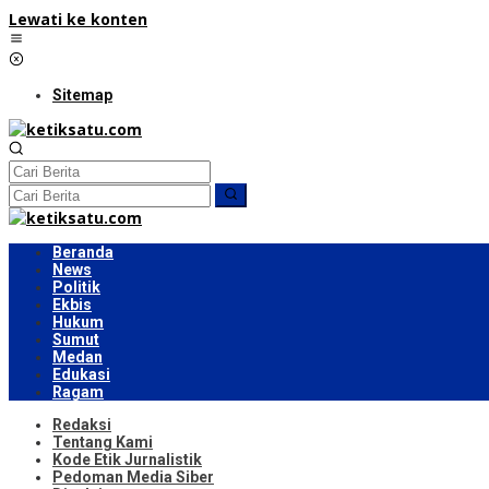
Lewati ke konten
Sitemap
Beranda
News
Politik
Ekbis
Hukum
Sumut
Medan
Edukasi
Ragam
Redaksi
Tentang Kami
Kode Etik Jurnalistik
Pedoman Media Siber