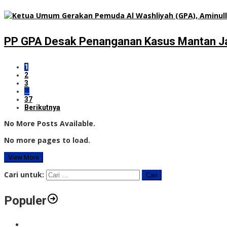
PP GPA Desak Penanganan Kasus Mantan Jam
1
2
3
…
37
Berikutnya
No More Posts Available.
No more pages to load.
View More
Cari untuk:
Populer