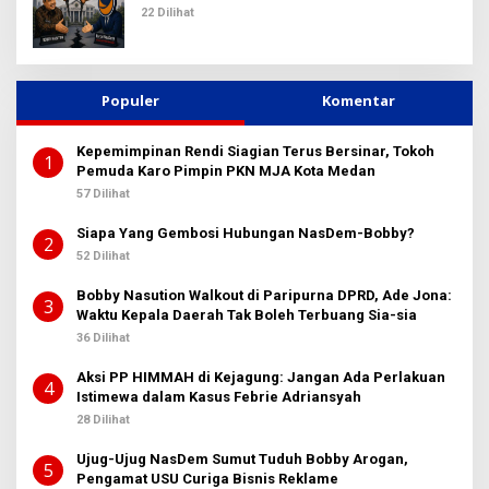
Reklame
22 Dilihat
Populer
Komentar
Kepemimpinan Rendi Siagian Terus Bersinar, Tokoh
1
Pemuda Karo Pimpin PKN MJA Kota Medan
57 Dilihat
Siapa Yang Gembosi Hubungan NasDem-Bobby?
2
52 Dilihat
Bobby Nasution Walkout di Paripurna DPRD, Ade Jona:
3
Waktu Kepala Daerah Tak Boleh Terbuang Sia-sia
36 Dilihat
Aksi PP HIMMAH di Kejagung: Jangan Ada Perlakuan
4
Istimewa dalam Kasus Febrie Adriansyah
28 Dilihat
Ujug-Ujug NasDem Sumut Tuduh Bobby Arogan,
5
Pengamat USU Curiga Bisnis Reklame