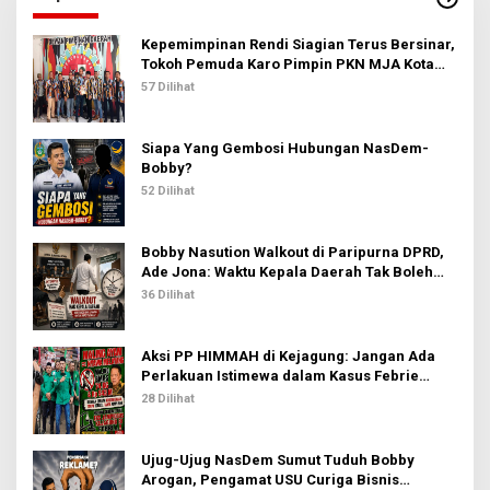
n
2
t
u
Kepemimpinan Rendi Siagian Terus Bersinar,
k
Tokoh Pemuda Karo Pimpin PKN MJA Kota
:
Medan
57 Dilihat
Siapa Yang Gembosi Hubungan NasDem-
Bobby?
52 Dilihat
Bobby Nasution Walkout di Paripurna DPRD,
Ade Jona: Waktu Kepala Daerah Tak Boleh
Terbuang Sia-sia
36 Dilihat
Aksi PP HIMMAH di Kejagung: Jangan Ada
Perlakuan Istimewa dalam Kasus Febrie
Adriansyah
28 Dilihat
Ujug-Ujug NasDem Sumut Tuduh Bobby
Arogan, Pengamat USU Curiga Bisnis