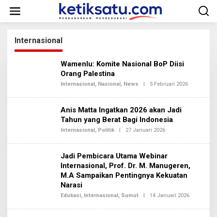
L
e
w
a
t
Internasional
i
k
Wamenlu: Komite Nasional BoP Diisi
e
k
Orang Palestina
o
Internasional
,
Nasional
,
News
|
5 Februari 2026
O
n
L
E
t
H
e
Anis Matta Ingatkan 2026 akan Jadi
R
n
E
Tahun yang Berat Bagi Indonesia
D
Internasional
,
Politik
|
27 Januari 2026
O
A
L
K
E
S
H
I
Jadi Pembicara Utama Webinar
R
2
E
Internasional, Prof. Dr. M. Manugeren,
D
M.A Sampaikan Pentingnya Kekuatan
A
Narasi
K
S
Edukasi
,
Internasional
,
Sumut
|
14 Januari 2026
O
I
L
2
E
H