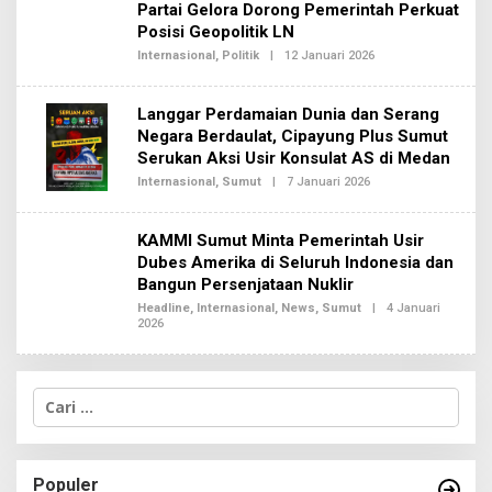
Partai Gelora Dorong Pemerintah Perkuat
R
E
Posisi Geopolitik LN
D
Internasional
,
Politik
|
12 Januari 2026
O
A
L
K
E
S
H
I
Langgar Perdamaian Dunia dan Serang
R
2
E
Negara Berdaulat, Cipayung Plus Sumut
D
Serukan Aksi Usir Konsulat AS di Medan
A
K
Internasional
,
Sumut
|
7 Januari 2026
O
S
L
I
E
2
H
KAMMI Sumut Minta Pemerintah Usir
R
E
Dubes Amerika di Seluruh Indonesia dan
D
Bangun Persenjataan Nuklir
A
K
Headline
,
Internasional
,
News
,
Sumut
|
4 Januari
S
2026
O
I
L
2
E
H
R
C
E
a
D
A
r
K
i
S
u
I
Populer