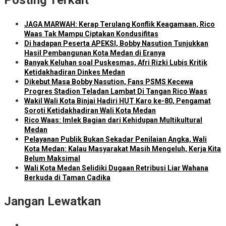
Posting Terkait
JAGA MARWAH: Kerap Terulang Konflik Keagamaan, Rico
Waas Tak Mampu Ciptakan Kondusifitas
Di hadapan Peserta APEKSI, Bobby Nasution Tunjukkan
Hasil Pembangunan Kota Medan di Eranya
Banyak Keluhan soal Puskesmas, Afri Rizki Lubis Kritik
Ketidakhadiran Dinkes Medan
Dikebut Masa Bobby Nasution, Fans PSMS Kecewa
Progres Stadion Teladan Lambat Di Tangan Rico Waas
Wakil Wali Kota Binjai Hadiri HUT Karo ke-80, Pengamat
Soroti Ketidakhadiran Wali Kota Medan
Rico Waas: Imlek Bagian dari Kehidupan Multikultural
Medan
Pelayanan Publik Bukan Sekadar Penilaian Angka, Wali
Kota Medan: Kalau Masyarakat Masih Mengeluh, Kerja Kita
Belum Maksimal
Wali Kota Medan Selidiki Dugaan Retribusi Liar Wahana
Berkuda di Taman Cadika
Jangan Lewatkan