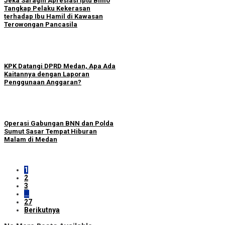
Jeka Saragih Apresiasi Iptu Bimo
Tangkap Pelaku Kekerasan
terhadap Ibu Hamil di Kawasan
Terowongan Pancasila
KPK Datangi DPRD Medan, Apa Ada
Kaitannya dengan Laporan
Penggunaan Anggaran?
Operasi Gabungan BNN dan Polda
Sumut Sasar Tempat Hiburan
Malam di Medan
1
2
3
…
27
Berikutnya