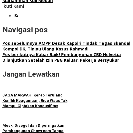
Mariamman Kuil Medan
Ikuti Kami
Navigasi pos
Pos sebelumnya
AMPP Desak Kapolri Tindak Tegas Skandal
Kompol DK, Tinjau Ulang Kasus Rahmadi
Pos berikutnya
Kabar Baik! Pembangunan CBD Helvetia
Dilanjutkan Setelah Izin PBG Keluar, Pekerja Bersyukur
Jangan Lewatkan
JAGA MARWAH: Kerap Terulang
Konflik Keagamaan, Rico Waas Tak
Mampu Ciptakan Kondusifitas
Meski Disegel dan Diperingatkan,
Pembangunan Showroom Tanpa