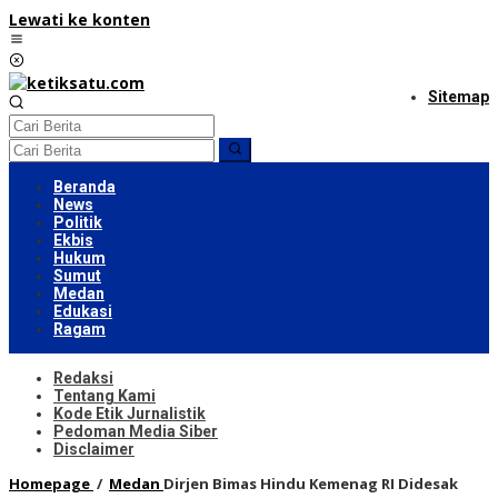
Lewati ke konten
Sitemap
Beranda
News
Politik
Ekbis
Hukum
Sumut
Medan
Edukasi
Ragam
Redaksi
Tentang Kami
Kode Etik Jurnalistik
Pedoman Media Siber
Disclaimer
Homepage
/
Medan
Dirjen Bimas Hindu Kemenag RI Didesak