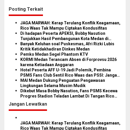
g
Posting Terkait
a
s
JAGA MARWAH: Kerap Terulang Konflik Keagamaan,
i
Rico Waas Tak Mampu Ciptakan Kondusifitas
Di hadapan Peserta APEKSI, Bobby Nasution
p
Tunjukkan Hasil Pembangunan Kota Medan di
o
Eranya
Banyak Keluhan soal Puskesmas, Afri Rizki Lubis
Kritik Ketidakhadiran Dinkes Medan
s
Pemko Medan Segel Phantom KTV
KORMI Medan Terancam Absen di Forprovsu 2026
karena Ketiadaan Anggaran
Hotel Peserta AFF U-19 Jadi Polemik, Pembina
PSMS Fans Club Sentil Rico Waas dan PSSI: Jangan
Bikin Malu!
MAI Medan Dukung Penguatan Pengawasan
Lingkungan Selama Musim Mudik
Dikebut Masa Bobby Nasution, Fans PSMS Kecewa
Progres Stadion Teladan Lambat Di Tangan Rico
Waas
Jangan Lewatkan
JAGA MARWAH: Kerap Terulang Konflik Keagamaan,
Rico Waas Tak Mampu Ciptakan Kondusifitas