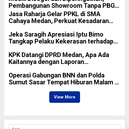
Pembangunan Showroom Tanpa PBG
Tetap Berlanjut di Medan
Jasa Raharja Gelar PPKL di SMA
Cahaya Medan, Perkuat Kesadaran
Keselamatan Berlalu Lintas di
Jeka Saragih Apresiasi Iptu Bimo
Kalangan Pelajar
Tangkap Pelaku Kekerasan terhadap
Ibu Hamil di Kawasan Terowongan
KPK Datangi DPRD Medan, Apa Ada
Pancasila
Kaitannya dengan Laporan
Penggunaan Anggaran?
Operasi Gabungan BNN dan Polda
Sumut Sasar Tempat Hiburan Malam di
Medan
View More
C