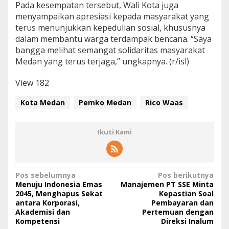
Pada kesempatan tersebut, Wali Kota juga
menyampaikan apresiasi kepada masyarakat yang
terus menunjukkan kepedulian sosial, khususnya
dalam membantu warga terdampak bencana. “Saya
bangga melihat semangat solidaritas masyarakat
Medan yang terus terjaga,” ungkapnya. (r/isl)
View
182
Kota Medan
Pemko Medan
Rico Waas
Ikuti Kami
N
Pos sebelumnya
Pos berikutnya
Menuju Indonesia Emas
Manajemen PT SSE Minta
a
2045, Menghapus Sekat
Kepastian Soal
antara Korporasi,
Pembayaran dan
v
Akademisi dan
Pertemuan dengan
i
Kompetensi
Direksi Inalum