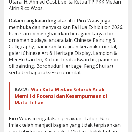
Utara, H. Ahmad Qosbi, serta Ketua TP PKK Medan
a
Airin Rico Waas.
l
M
e
Dalam rangkaian kegiatan itu, Rico Waas juga
d
membuka dan menyaksikan Fa Hua Exhibition 2026.
a
Pameran ini menghadirkan beragam karya dan
n
ornamen budaya, antara lain Chinese Painting &
Calligraphy, pameran kerajinan keramik oriental,
galeri Chinese Art & Heritage Display, Lampion &
Mei Hu Garden, Kolam Teratai Kwan Im, pameran
oil painting, Borobudur Heritage, Feng Shui art,
serta berbagai aksesori oriental.
BACA:
Wali Kota Medan: Seluruh Anak
Memiliki Potensi dan Kesempurnaan di
Mata Tuhan
Rico Waas mengatakan perayaan Tahun Baru
Imlek telah menjadi bagian yang tidak terpisahkan
dari kehidupan masyarakat Medan. “Imlek bukan