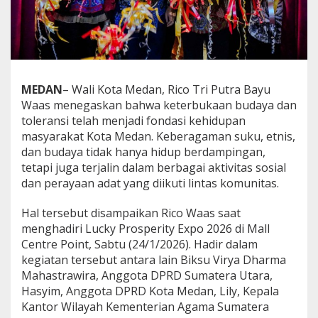
n
d
a
r
i
K
e
MEDAN
– Wali Kota Medan, Rico Tri Putra Bayu
h
Waas menegaskan bahwa keterbukaan budaya dan
i
toleransi telah menjadi fondasi kehidupan
d
masyarakat Kota Medan. Keberagaman suku, etnis,
u
p
dan budaya tidak hanya hidup berdampingan,
a
tetapi juga terjalin dalam berbagai aktivitas sosial
n
dan perayaan adat yang diikuti lintas komunitas.
M
u
Hal tersebut disampaikan Rico Waas saat
l
t
menghadiri Lucky Prosperity Expo 2026 di Mall
i
Centre Point, Sabtu (24/1/2026). Hadir dalam
k
kegiatan tersebut antara lain Biksu Virya Dharma
u
Mahastrawira, Anggota DPRD Sumatera Utara,
l
t
Hasyim, Anggota DPRD Kota Medan, Lily, Kepala
u
Kantor Wilayah Kementerian Agama Sumatera
r