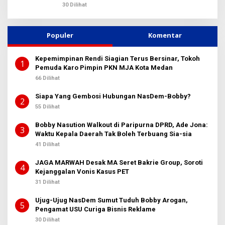
Reklame
30 Dilihat
Populer
Komentar
Kepemimpinan Rendi Siagian Terus Bersinar, Tokoh
1
Pemuda Karo Pimpin PKN MJA Kota Medan
66 Dilihat
Siapa Yang Gembosi Hubungan NasDem-Bobby?
2
55 Dilihat
Bobby Nasution Walkout di Paripurna DPRD, Ade Jona:
3
Waktu Kepala Daerah Tak Boleh Terbuang Sia-sia
41 Dilihat
JAGA MARWAH Desak MA Seret Bakrie Group, Soroti
4
Kejanggalan Vonis Kasus PET
31 Dilihat
Ujug-Ujug NasDem Sumut Tuduh Bobby Arogan,
5
Pengamat USU Curiga Bisnis Reklame
30 Dilihat