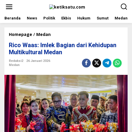
L
e
w
a
Beranda
News
Politik
Ekbis
Hukum
Sumut
Medan
t
i
k
Homepage
/
Medan
R
e
i
Rico Waas: Imlek Bagian dari Kehidupan
k
c
o
o
Multikultural Medan
n
W
t
a
Redaksi2
26 Januari 2026
Medan
e
a
n
s
:
I
m
l
e
k
B
a
g
i
a