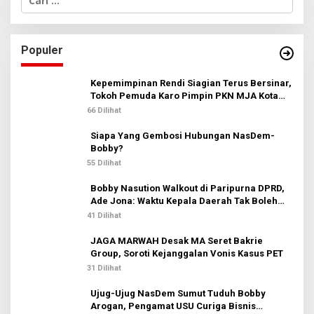
a
r
i
u
Populer
n
t
u
Kepemimpinan Rendi Siagian Terus Bersinar,
k
Tokoh Pemuda Karo Pimpin PKN MJA Kota
:
Medan
66 Dilihat
Siapa Yang Gembosi Hubungan NasDem-
Bobby?
55 Dilihat
Bobby Nasution Walkout di Paripurna DPRD,
Ade Jona: Waktu Kepala Daerah Tak Boleh
Terbuang Sia-sia
41 Dilihat
JAGA MARWAH Desak MA Seret Bakrie
Group, Soroti Kejanggalan Vonis Kasus PET
31 Dilihat
Ujug-Ujug NasDem Sumut Tuduh Bobby
Arogan, Pengamat USU Curiga Bisnis