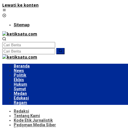
Lewati ke konten
Sitemap
Beranda
News
Politik
Ekbis
Hukum
Sumut
Medan
Edukasi
Ragam
Redaksi
Tentang Kami
Kode Etik Jurnalistik
Pedoman Media Siber