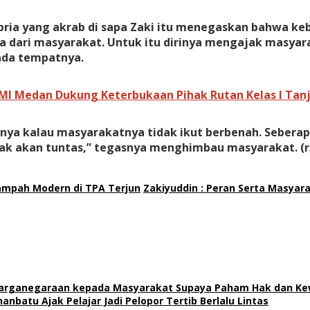
pria yang akrab di sapa Zaki itu menegaskan bahwa k
a dari masyarakat. Untuk itu dirinya mengajak masya
da tempatnya.
MI Medan Dukung Keterbukaan Pihak Rutan Kelas I Tan
nya kalau masyarakatnya tidak ikut berbenah. Seberapa
ak akan tuntas,” tegasnya menghimbau masyarakat. (r/
mpah Modern di TPA Terjun
Zakiyuddin : Peran Serta Masya
ewarganegaraan kepada Masyarakat Supaya Paham Hak dan Ke
nbatu Ajak Pelajar Jadi Pelopor Tertib Berlalu Lintas