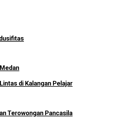
usifitas
i Medan
intas di Kalangan Pelajar
san Terowongan Pancasila