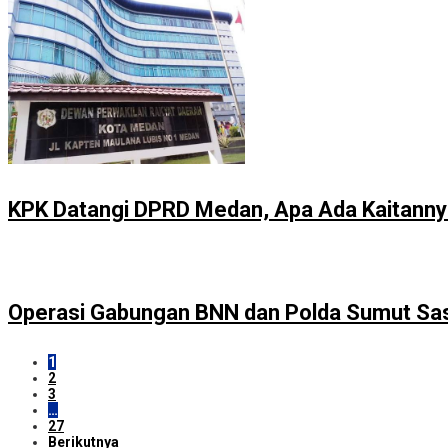
KPK Datangi DPRD Medan, Apa Ada Kaitann
Operasi Gabungan BNN dan Polda Sumut Sa
1
2
3
…
27
Berikutnya