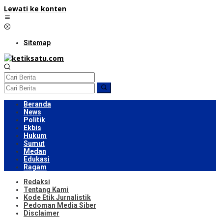
Lewati ke konten
Sitemap
Beranda
News
Politik
Ekbis
Hukum
Sumut
Medan
Edukasi
Ragam
Redaksi
Tentang Kami
Kode Etik Jurnalistik
Pedoman Media Siber
Disclaimer