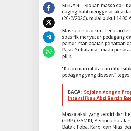
p
MEDAN – Ribuan massa dari b
u
daging babi menggelar aksi da
n
(26/2/2026), mulai pukul 14.00 
g
K
Massa menilai surat edaran ters
a
n
spesifik menyasar pedagang da
t
pemerintah adalah penataan da
o
Pajak Sukaramai, maka penata
r
pilih.
W
a
l
“Kalau mau ditata dan dibersih
i
pedagang yang disasar,” tegas
K
o
t
BACA:
Sejalan dengan Pr
a
Intensifkan Aksi Bersih-B
M
e
d
Massa aksi, yang terdiri dari
a
n
(HBB), GAMKI, Pemuda Batak B
,
Batak Toba, Karo, dan Nias, 
T