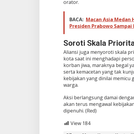
orator.
k
r
i
BACA:
Macan Asia Medan Ha
m
Presiden Prabowo Sampai
i
n
a
Soroti Skala Prior
t
i
Aliansi juga menyoroti skala p
f
kota saat ini menghadapi perso
t
e
korban jiwa, maraknya begal 
r
serta kemacetan yang tak kunju
h
kebijakan yang dinilai memicu
a
warga.
d
a
p
Aksi berlangsung damai deng
P
akan terus mengawal kebijaka
e
dipenuhi. (Red)
d
a
View
184
g
a