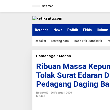
L
e
Sitemap
w
a
t
i
k
Beranda
News
Politik
Ekbis
Hukum
e
k
Redaksi
Tentang Kami
Kode Etik Jurnalistik
Pe
o
n
t
e
Homepage
/
Medan
R
n
i
Ribuan Massa Kepun
b
u
Tolak Surat Edaran Di
a
n
Pedagang Daging Ba
M
a
s
Redaksi2
26 Februari 2026
s
Medan
a
K
e