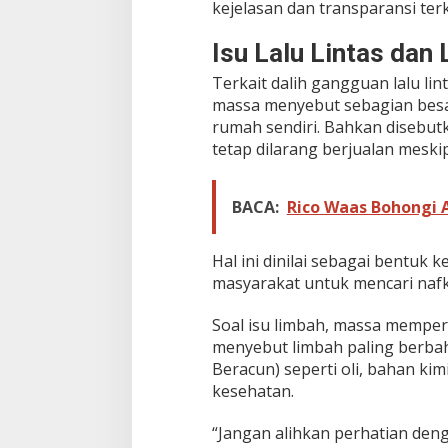
kejelasan dan transparansi ter
o
l
Isu Lalu Lintas dan
a
k
Terkait dalih gangguan lalu lin
S
massa menyebut sebagian besar
u
r
rumah sendiri. Bahkan disebut
a
tetap dilarang berjualan mesk
t
E
d
BACA:
Rico Waas Bohongi A
a
r
a
Hal ini dinilai sebagai bentuk
n
masyarakat untuk mencari naf
D
i
n
Soal isu limbah, massa mempe
i
menyebut limbah paling berba
l
Beracun) seperti oli, bahan kim
a
kesehatan.
i
D
i
“Jangan alihkan perhatian denga
s