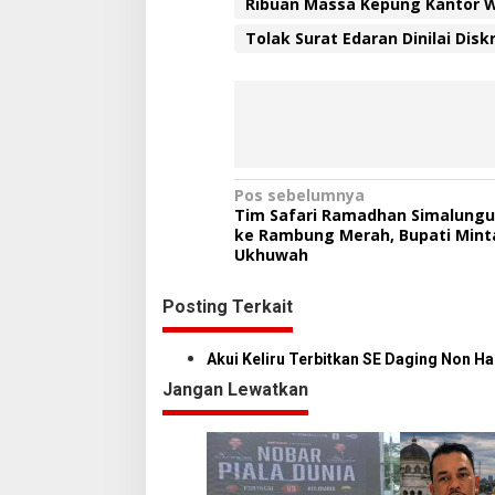
n
Ribuan Massa Kepung Kantor W
g
Tolak Surat Edaran Dinilai Dis
D
a
g
i
n
g
B
a
N
Pos sebelumnya
b
Tim Safari Ramadhan Simalungu
i
a
ke Rambung Merah, Bupati Mint
Ukhuwah
v
i
Posting Terkait
g
a
Akui Keliru Terbitkan SE Daging Non 
s
Jangan Lewatkan
i
p
o