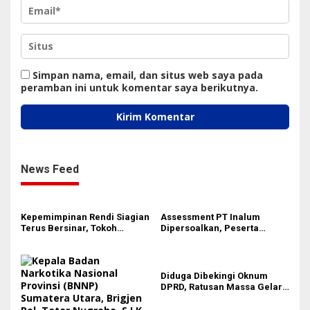
Simpan nama, email, dan situs web saya pada
peramban ini untuk komentar saya berikutnya.
News Feed
Kepemimpinan Rendi Siagian
Assessment PT Inalum
Terus Bersinar, Tokoh
Dipersoalkan, Peserta
Pemuda Karo Pimpin PKN
Pertanyakan Dasar
MJA Kota Medan
Penentuan Kelulusan
Diduga Dibekingi Oknum
DPRD, Ratusan Massa Gelar
Aksi Terkati Bangunan Liar di
Kota Medan