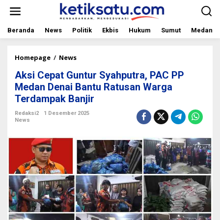
L
e
w
a
Beranda
News
Politik
Ekbis
Hukum
Sumut
Medan
t
i
k
Homepage
/
News
A
e
k
Aksi Cepat Guntur Syahputra, PAC PP
k
s
o
i
Medan Denai Bantu Ratusan Warga
n
C
Terdampak Banjir
t
e
e
p
Redaksi2
1 Desember 2025
n
a
News
t
G
u
n
t
u
r
S
y
a
h