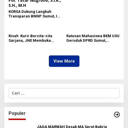
KORSA Dukung Langkah
Transparan BNNP Sumut, Isu
Barang Bukti 1,5 Kg Diminta
Tak Digiring Opini
Kisah Kurir Bercita-cita
Ratusan Mahasiswa BEM USU
Sarjana, JNE Membuka
Geruduk DPRD Sumut,
Jalan ke Masa depan
Sempat Terjadi Aksi Saling
Dorong
View More
C
a
r
i
u
Populer
n
t
u
JAGA MARWAH Desak MA Seret Bakrie