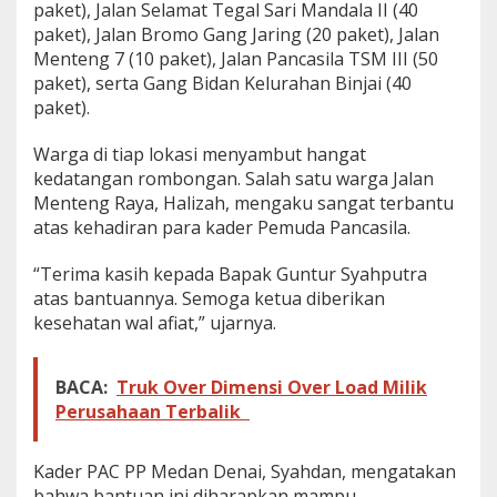
paket), Jalan Selamat Tegal Sari Mandala II (40
u
paket), Jalan Bromo Gang Jaring (20 paket), Jalan
R
a
Menteng 7 (10 paket), Jalan Pancasila TSM III (50
t
paket), serta Gang Bidan Kelurahan Binjai (40
u
paket).
s
a
Warga di tiap lokasi menyambut hangat
n
W
kedatangan rombongan. Salah satu warga Jalan
a
Menteng Raya, Halizah, mengaku sangat terbantu
r
atas kehadiran para kader Pemuda Pancasila.
g
a
“Terima kasih kepada Bapak Guntur Syahputra
T
e
atas bantuannya. Semoga ketua diberikan
r
kesehatan wal afiat,” ujarnya.
d
a
m
BACA:
Truk Over Dimensi Over Load Milik
p
Perusahaan Terbalik
a
k
B
Kader PAC PP Medan Denai, Syahdan, mengatakan
a
n
bahwa bantuan ini diharapkan mampu