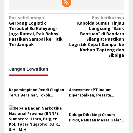
N
Pos sebelumnya
Pos berikutnya
Gerbang Logistik
Kapolda Sumut Tinjau
a
Terbuka! Bu Kahiyang-
Langsung “Bank
Jaga Rantai, Pak Bobby
Bantuan” di Bandara
v
Pastikan Sampai ke Titik
Silangit: Pastikan
i
Terdampak
Logistik Cepat Sampai ke
Korban Tapteng dan
g
Sibolga
a
s
Jangan Lewatkan
i
p
Kepemimpinan Rendi Siagian
Assessment PT Inalum
o
Terus Bersinar, Tokoh
Dipersoalkan, Peserta
s
Pemuda Karo Pimpin PKN
Pertanyakan Dasar
MJA Kota Medan
Penentuan Kelulusan
Diduga Dibekingi Oknum
DPRD, Ratusan Massa Gelar
Aksi Terkati Bangunan Liar di
Kota Medan