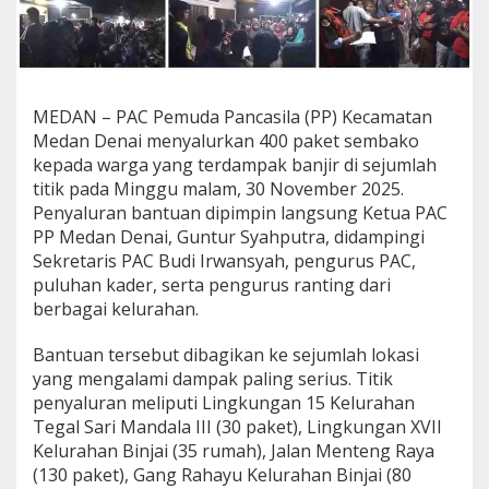
p
u
t
r
a
,
MEDAN – PAC Pemuda Pancasila (PP) Kecamatan
P
Medan Denai menyalurkan 400 paket sembako
A
kepada warga yang terdampak banjir di sejumlah
C
titik pada Minggu malam, 30 November 2025.
P
P
Penyaluran bantuan dipimpin langsung Ketua PAC
M
PP Medan Denai, Guntur Syahputra, didampingi
e
Sekretaris PAC Budi Irwansyah, pengurus PAC,
d
puluhan kader, serta pengurus ranting dari
a
n
berbagai kelurahan.
D
e
Bantuan tersebut dibagikan ke sejumlah lokasi
n
yang mengalami dampak paling serius. Titik
a
penyaluran meliputi Lingkungan 15 Kelurahan
i
B
Tegal Sari Mandala III (30 paket), Lingkungan XVII
a
Kelurahan Binjai (35 rumah), Jalan Menteng Raya
n
(130 paket), Gang Rahayu Kelurahan Binjai (80
t