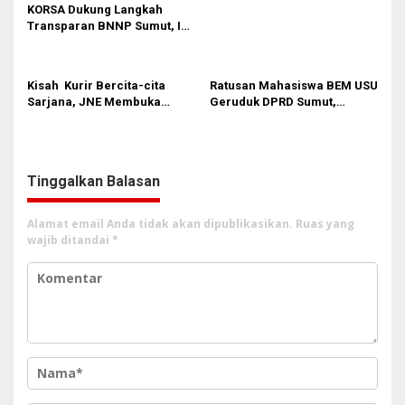
KORSA Dukung Langkah
Transparan BNNP Sumut, Isu
Barang Bukti 1,5 Kg Diminta
Tak Digiring Opini
Kisah Kurir Bercita-cita
Ratusan Mahasiswa BEM USU
Sarjana, JNE Membuka
Geruduk DPRD Sumut,
Jalan ke Masa depan
Sempat Terjadi Aksi Saling
Dorong
Tinggalkan Balasan
Alamat email Anda tidak akan dipublikasikan.
Ruas yang
wajib ditandai
*