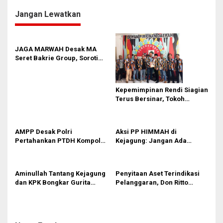
g
Jangan Lewatkan
a
s
i
JAGA MARWAH Desak MA
p
Seret Bakrie Group, Soroti
Kejanggalan Vonis Kasus
o
PET
s
Kepemimpinan Rendi Siagian
Terus Bersinar, Tokoh
Pemuda Karo Pimpin PKN
MJA Kota Medan
AMPP Desak Polri
Aksi PP HIMMAH di
Pertahankan PTDH Kompol
Kejagung: Jangan Ada
DK dan Tolak Upaya Banding
Perlakuan Istimewa dalam
Kasus Febrie Adriansyah
Aminullah Tantang Kejagung
Penyitaan Aset Terindikasi
dan KPK Bongkar Gurita
Pelanggaran, Don Ritto
Korupsi Rp1.000 Triliun: Kejar
Pastikan Praperadilan Atas
Aktor Intelektual dan
Dasar Pengakuan Kliennya
Jaringannya!