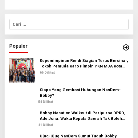
C
a
r
i
u
Populer
n
t
u
Kepemimpinan Rendi Siagian Terus Bersinar,
k
Tokoh Pemuda Karo Pimpin PKN MJA Kota
:
Medan
66 Dilihat
Siapa Yang Gembosi Hubungan NasDem-
Bobby?
54 Dilihat
Bobby Nasution Walkout di Paripurna DPRD,
Ade Jona: Waktu Kepala Daerah Tak Boleh
Terbuang Sia-sia
41 Dilihat
Ujug-Ujug NasDem Sumut Tuduh Bobby