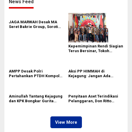
News Feed
JAGA MARWAH Desak MA
Seret Bakrie Group, Soroti
Kejanggalan Vonis Kasus
PET
Kepemimpinan Rendi Siagian
Terus Bersinar, Tokoh
Pemuda Karo Pimpin PKN
MJA Kota Medan
AMPP Desak Polri
Aksi PP HIMMAH di
Pertahankan PTDH Kompol
Kejagung: Jangan Ada
DK dan Tolak Upaya Banding
Perlakuan Istimewa dalam
Kasus Febrie Adriansyah
Aminullah Tantang Kejagung
Penyitaan Aset Terindikasi
dan KPK Bongkar Gurita
Pelanggaran, Don Ritto
Korupsi Rp1.000 Triliun: Kejar
Pastikan Praperadilan Atas
Aktor Intelektual dan
Dasar Pengakuan Kliennya
Jaringannya!
View More