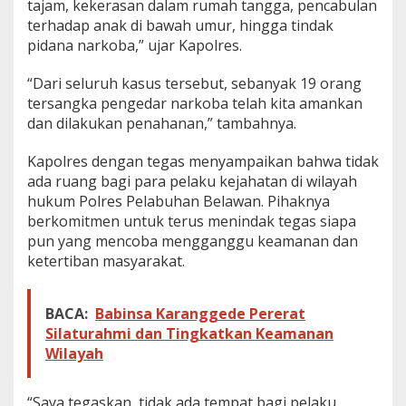
tajam, kekerasan dalam rumah tangga, pencabulan
h
terhadap anak di bawah umur, hingga tindak
a
pidana narkoba,” ujar Kapolres.
t
a
n
“Dari seluruh kasus tersebut, sebanyak 19 orang
d
tersangka pengedar narkoba telah kita amankan
i
dan dilakukan penahanan,” tambahnya.
B
e
Kapolres dengan tegas menyampaikan bahwa tidak
l
a
ada ruang bagi para pelaku kejahatan di wilayah
w
hukum Polres Pelabuhan Belawan. Pihaknya
a
berkomitmen untuk terus menindak tegas siapa
n
pun yang mencoba mengganggu keamanan dan
ketertiban masyarakat.
BACA:
Babinsa Karanggede Pererat
Silaturahmi dan Tingkatkan Keamanan
Wilayah
“Saya tegaskan, tidak ada tempat bagi pelaku