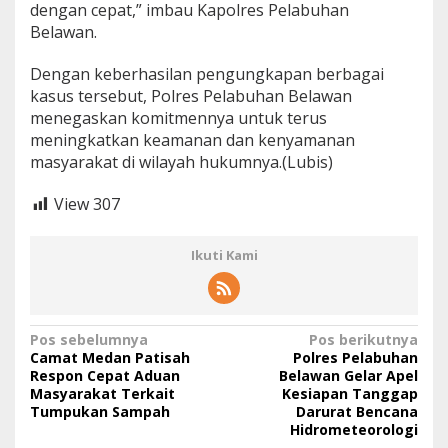
dengan cepat,” imbau Kapolres Pelabuhan
Belawan.
Dengan keberhasilan pengungkapan berbagai
kasus tersebut, Polres Pelabuhan Belawan
menegaskan komitmennya untuk terus
meningkatkan keamanan dan kenyamanan
masyarakat di wilayah hukumnya.(Lubis)
View
307
Ikuti Kami
N
Pos sebelumnya
Pos berikutnya
Camat Medan Patisah
Polres Pelabuhan
a
Respon Cepat Aduan
Belawan Gelar Apel
Masyarakat Terkait
Kesiapan Tanggap
v
Tumpukan Sampah
Darurat Bencana
i
Hidrometeorologi