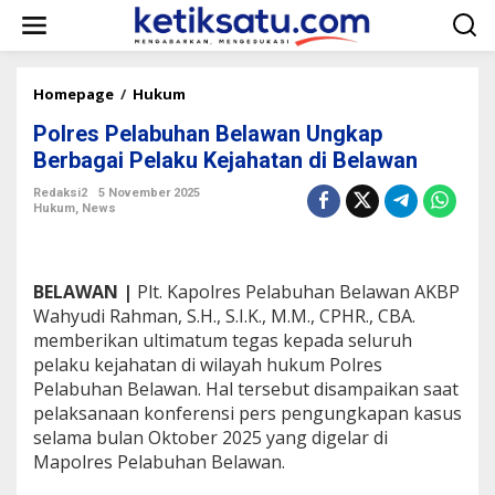
L
e
w
a
t
Homepage
/
Hukum
P
i
o
k
Polres Pelabuhan Belawan Ungkap
l
e
r
Berbagai Pelaku Kejahatan di Belawan
k
e
o
s
Redaksi2
5 November 2025
n
Hukum
,
News
P
t
e
e
l
n
a
BELAWAN |
Plt. Kapolres Pelabuhan Belawan AKBP
b
u
Wahyudi Rahman, S.H., S.I.K., M.M., CPHR., CBA.
h
memberikan ultimatum tegas kepada seluruh
a
pelaku kejahatan di wilayah hukum Polres
n
Pelabuhan Belawan. Hal tersebut disampaikan saat
B
pelaksanaan konferensi pers pengungkapan kasus
e
l
selama bulan Oktober 2025 yang digelar di
a
Mapolres Pelabuhan Belawan.
w
a