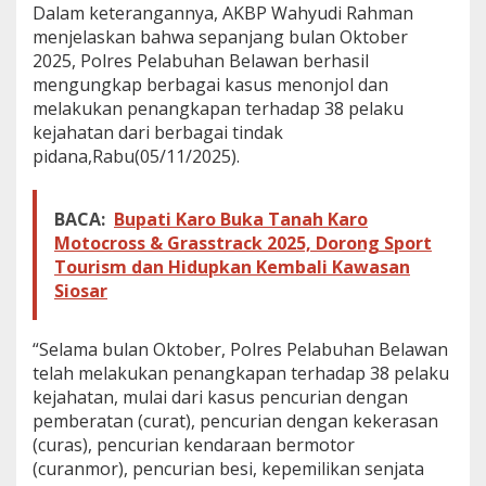
Dalam keterangannya, AKBP Wahyudi Rahman
n
menjelaskan bahwa sepanjang bulan Oktober
U
n
2025, Polres Pelabuhan Belawan berhasil
g
mengungkap berbagai kasus menonjol dan
k
melakukan penangkapan terhadap 38 pelaku
a
kejahatan dari berbagai tindak
p
B
pidana,Rabu(05/11/2025).
e
r
b
BACA:
Bupati Karo Buka Tanah Karo
a
Motocross & Grasstrack 2025, Dorong Sport
g
Tourism dan Hidupkan Kembali Kawasan
a
Siosar
i
P
e
“Selama bulan Oktober, Polres Pelabuhan Belawan
l
a
telah melakukan penangkapan terhadap 38 pelaku
k
kejahatan, mulai dari kasus pencurian dengan
u
pemberatan (curat), pencurian dengan kekerasan
K
(curas), pencurian kendaraan bermotor
e
j
(curanmor), pencurian besi, kepemilikan senjata
a