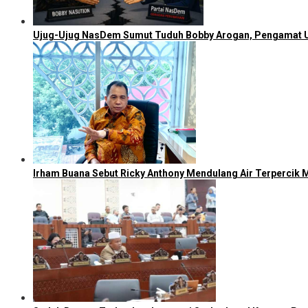
Ujug-Ujug NasDem Sumut Tuduh Bobby Arogan, Pengamat U
Irham Buana Sebut Ricky Anthony Mendulang Air Terpercik 