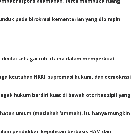
erlambat respons keamanan, serta membuka ruang
tunduk pada birokrasi kementerian yang dipimpin
g dinilai sebagai ruh utama dalam memperkuat
aga keutuhan NKRI, supremasi hukum, dan demokrasi
egak hukum berdiri kuat di bawah otoritas sipil yang
lahatan umum (maslahah ‘ammah). Itu hanya mungkin
ulum pendidikan kepolisian berbasis HAM dan