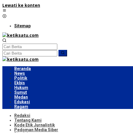
Lewati ke konten
Sitemap
Beranda
News
Politik
Ekbis
Hukum
Sumut
Medan
Edukasi
Ragam
Redaksi
Tentang Kami
Kode Etik Jurnalistik
Pedoman Media Siber