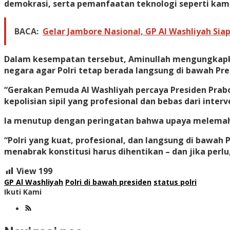
demokrasi, serta pemanfaatan teknologi seperti kam
BACA:
Gelar Jambore Nasional, GP Al Washliyah Sia
Dalam kesempatan tersebut, Aminullah mengungkapk
negara agar Polri tetap berada langsung di bawah Pre
“Gerakan Pemuda Al Washliyah percaya Presiden Prab
kepolisian sipil yang profesional dan bebas dari interve
Ia menutup dengan peringatan bahwa upaya melemahka
“Polri yang kuat, profesional, dan langsung di bawah
menabrak konstitusi harus dihentikan – dan jika perlu
View
199
GP Al Washliyah
Polri di bawah presiden
status polri
Ikuti Kami