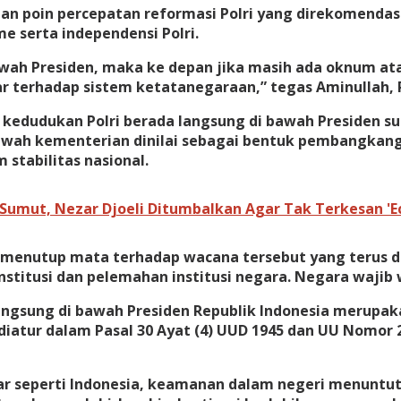
an poin percepatan reformasi Polri yang direkomendas
 serta independensi Polri.
bawah Presiden, maka ke depan jika masih ada oknum 
r terhadap sistem ketatanegaraan,” tegas Aminullah, R
dudukan Polri berada langsung di bawah Presiden sudah
awah kementerian dinilai sebagai bentuk pembangkang
tabilitas nasional.
 Sumut, Nezar Djoeli Ditumbalkan Agar Tak Terkesan 'E
nutup mata terhadap wacana tersebut yang terus digul
titusi dan pelemahan institusi negara. Negara wajib 
gsung di bawah Presiden Republik Indonesia merupakan
iatur dalam Pasal 30 Ayat (4) UUD 1945 dan UU Nomor 2 
ar seperti Indonesia, keamanan dalam negeri menuntu