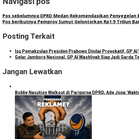
Navigasi pos
Pos sebelumnya
DPRD Medan Rekomendasikan Penyegelan Bang
Pos berikutnya
Pemprov Sumut Gelontorkan Rp1,9 Triliun Ban
Posting Terkait
Isu Pemakzulan Presiden Prabowo Dinilai Provokatif, GP Al
Gelar Jambore Nasional, GP Al Washliyah Siap Jadi Garda 
Jangan Lewatkan
Bobby Nasution Walkout di Paripurna DPRD, Ade Jona: Wakt