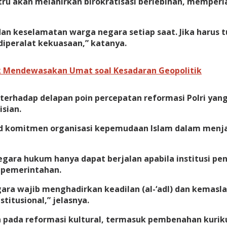
stru akan melahirkan birokratisasi berlebihan, memp
dan keselamatan warga negara setiap saat. Jika harus 
iperalat kekuasaan,” katanya.
k Mendewasakan Umat soal Kesadaran Geopolitik
terhadap delapan poin percepatan reformasi Polri yan
isian.
d komitmen organisasi kepemudaan Islam dalam menj
gara hukum hanya dapat berjalan apabila institusi pen
a pemerintahan.
ara wajib menghadirkan keadilan (al-‘adl) dan kemas
titusional,” jelasnya.
n pada reformasi kultural, termasuk pembenahan kurik