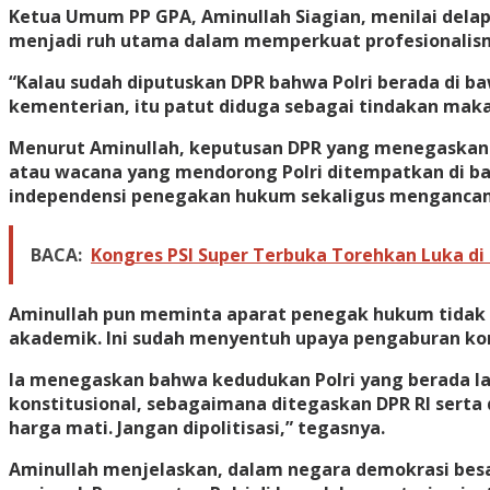
Ketua Umum PP GPA, Aminullah Siagian, menilai delap
menjadi ruh utama dalam memperkuat profesionalisme
“Kalau sudah diputuskan DPR bahwa Polri berada di 
kementerian, itu patut diduga sebagai tindakan maka
Menurut Aminullah, keputusan DPR yang menegaskan ke
atau wacana yang mendorong Polri ditempatkan di b
independensi penegakan hukum sekaligus mengancam s
BACA:
Kongres PSI Super Terbuka Torehkan Luka di
Aminullah pun meminta aparat penegak hukum tidak me
akademik. Ini sudah menyentuh upaya pengaburan kons
Ia menegaskan bahwa kedudukan Polri yang berada lan
konstitusional, sebagaimana ditegaskan DPR RI serta d
harga mati. Jangan dipolitisasi,” tegasnya.
Aminullah menjelaskan, dalam negara demokrasi bes