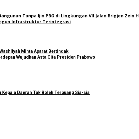
unan Tanpa Ijin PBG di Lingkungan VII Jalan Brigjen Zein 
gun Infrastruktur Terintegrasi
 Washliyah Minta Aparat Bertindak
Terdepan Wujudkan Asta Cita Presiden Prabowo
u Kepala Daerah Tak Boleh Terbuang Sia-sia