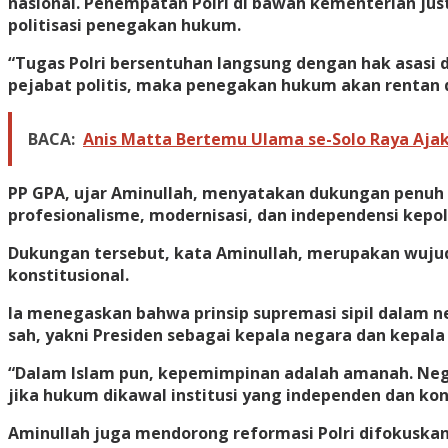
nasional. Penempatan Polri di bawah kementerian ju
politisasi penegakan hukum.
“Tugas Polri bersentuhan langsung dengan hak asasi 
pejabat politis, maka penegakan hukum akan rentan d
BACA:
Anis Matta Bertemu Ulama se-Solo Raya Aja
PP GPA, ujar Aminullah, menyatakan dukungan penuh 
profesionalisme, modernisasi, dan independensi kepol
Dukungan tersebut, kata Aminullah, merupakan wuju
konstitusional.
Ia menegaskan bahwa prinsip supremasi sipil dalam ne
sah, yakni Presiden sebagai kepala negara dan kepal
“Dalam Islam pun, kepemimpinan adalah amanah. Neg
jika hukum dikawal institusi yang independen dan kons
Aminullah juga mendorong reformasi Polri difokuska