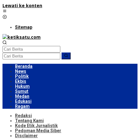
Lewati ke konten
Sitemap
Beranda
News
Politik
Ekbis
Hukum
Sumut
Medan
Edukasi
Ragam
Redaksi
Tentang Kami
Kode Etik Jurnalistik
Pedoman Media Siber
Disclaimer