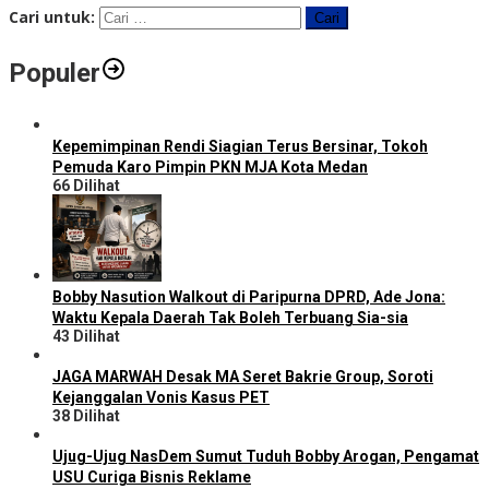
Cari untuk:
Populer
Kepemimpinan Rendi Siagian Terus Bersinar, Tokoh
Pemuda Karo Pimpin PKN MJA Kota Medan
66 Dilihat
Bobby Nasution Walkout di Paripurna DPRD, Ade Jona:
Waktu Kepala Daerah Tak Boleh Terbuang Sia-sia
43 Dilihat
JAGA MARWAH Desak MA Seret Bakrie Group, Soroti
Kejanggalan Vonis Kasus PET
38 Dilihat
Ujug-Ujug NasDem Sumut Tuduh Bobby Arogan, Pengamat
USU Curiga Bisnis Reklame