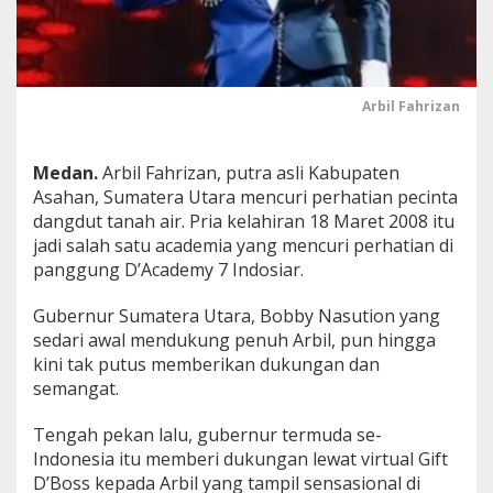
u
t
i
o
n
Arbil Fahrizan
A
n
t
Medan.
Arbil Fahrizan, putra asli Kabupaten
a
r
Asahan, Sumatera Utara mencuri perhatian pecinta
k
dangdut tanah air. Pria kelahiran 18 Maret 2008 itu
a
jadi salah satu academia yang mencuri perhatian di
n
panggung D’Academy 7 Indosiar.
A
r
b
Gubernur Sumatera Utara, Bobby Nasution yang
i
sedari awal mendukung penuh Arbil, pun hingga
l
kini tak putus memberikan dukungan dan
T
semangat.
e
m
b
Tengah pekan lalu, gubernur termuda se-
u
Indonesia itu memberi dukungan lewat virtual Gift
s
D’Boss kepada Arbil yang tampil sensasional di
T