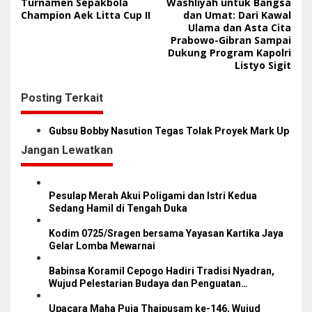
a
Turnamen Sepakbola
Washliyah untuk Bangsa
Champion Aek Litta Cup II
dan Umat: Dari Kawal
v
Ulama dan Asta Cita
i
Prabowo-Gibran Sampai
Dukung Program Kapolri
g
Listyo Sigit
a
s
Posting Terkait
i
Gubsu Bobby Nasution Tegas Tolak Proyek Mark Up
p
Jangan Lewatkan
o
s
Pesulap Merah Akui Poligami dan Istri Kedua
Sedang Hamil di Tengah Duka
Kodim 0725/Sragen bersama Yayasan Kartika Jaya
Gelar Lomba Mewarnai
Babinsa Koramil Cepogo Hadiri Tradisi Nyadran,
Wujud Pelestarian Budaya dan Penguatan
Silaturahmi Warga
Upacara Maha Puja Thaipusam ke-146, Wujud