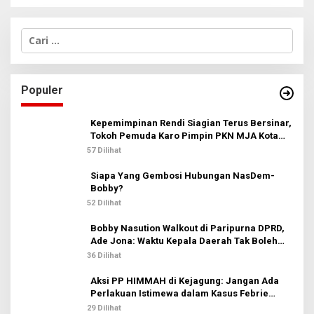
C
a
r
i
u
Populer
n
t
u
Kepemimpinan Rendi Siagian Terus Bersinar,
k
Tokoh Pemuda Karo Pimpin PKN MJA Kota
:
Medan
57 Dilihat
Siapa Yang Gembosi Hubungan NasDem-
Bobby?
52 Dilihat
Bobby Nasution Walkout di Paripurna DPRD,
Ade Jona: Waktu Kepala Daerah Tak Boleh
Terbuang Sia-sia
36 Dilihat
Aksi PP HIMMAH di Kejagung: Jangan Ada
Perlakuan Istimewa dalam Kasus Febrie
Adriansyah
29 Dilihat