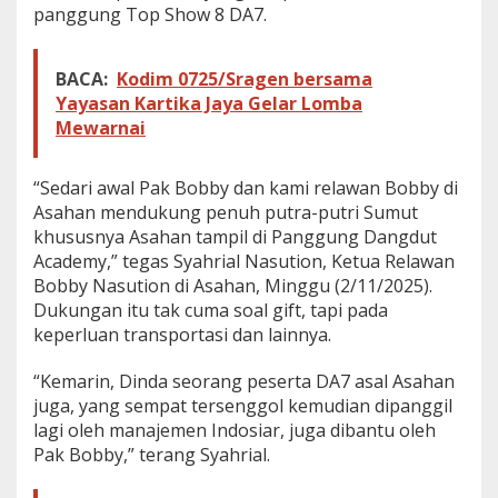
panggung Top Show 8 DA7.
o
p
8
BACA:
Kodim 0725/Sragen bersama
D
A
Yayasan Kartika Jaya Gelar Lomba
7
Mewarnai
“Sedari awal Pak Bobby dan kami relawan Bobby di
Asahan mendukung penuh putra-putri Sumut
khususnya Asahan tampil di Panggung Dangdut
Academy,” tegas Syahrial Nasution, Ketua Relawan
Bobby Nasution di Asahan, Minggu (2/11/2025).
Dukungan itu tak cuma soal gift, tapi pada
keperluan transportasi dan lainnya.
“Kemarin, Dinda seorang peserta DA7 asal Asahan
juga, yang sempat tersenggol kemudian dipanggil
lagi oleh manajemen Indosiar, juga dibantu oleh
Pak Bobby,” terang Syahrial.