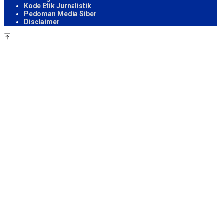
Kode Etik Jurnalistik
Pedoman Media Siber
Disclaimer