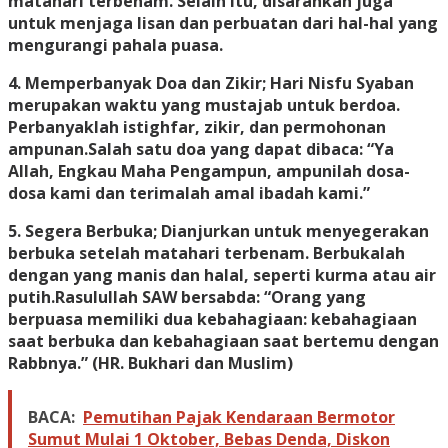
matahari terbenam. Selain itu, disarankan juga
untuk menjaga lisan dan perbuatan dari hal-hal yang
mengurangi pahala puasa.
4. Memperbanyak Doa dan Zikir; Hari Nisfu Syaban
merupakan waktu yang mustajab untuk berdoa.
Perbanyaklah istighfar, zikir, dan permohonan
ampunan.Salah satu doa yang dapat dibaca: “Ya
Allah, Engkau Maha Pengampun, ampunilah dosa-
dosa kami dan terimalah amal ibadah kami.”
5. Segera Berbuka; Dianjurkan untuk menyegerakan
berbuka setelah matahari terbenam. Berbukalah
dengan yang manis dan halal, seperti kurma atau air
putih.Rasulullah SAW bersabda: “Orang yang
berpuasa memiliki dua kebahagiaan: kebahagiaan
saat berbuka dan kebahagiaan saat bertemu dengan
Rabbnya.” (HR. Bukhari dan Muslim)
BACA:
Pemutihan Pajak Kendaraan Bermotor
Sumut Mulai 1 Oktober, Bebas Denda, Diskon