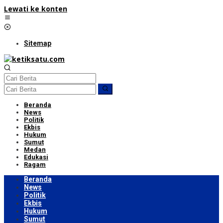
Lewati ke konten
Sitemap
Beranda
News
Politik
Ekbis
Hukum
Sumut
Medan
Edukasi
Ragam
Beranda
News
Politik
Ekbis
Hukum
Sumut