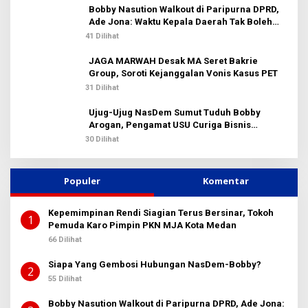
Bobby Nasution Walkout di Paripurna DPRD,
Ade Jona: Waktu Kepala Daerah Tak Boleh
Terbuang Sia-sia
41 Dilihat
JAGA MARWAH Desak MA Seret Bakrie
Group, Soroti Kejanggalan Vonis Kasus PET
31 Dilihat
Ujug-Ujug NasDem Sumut Tuduh Bobby
Arogan, Pengamat USU Curiga Bisnis
Reklame
30 Dilihat
Populer
Komentar
Kepemimpinan Rendi Siagian Terus Bersinar, Tokoh
1
Pemuda Karo Pimpin PKN MJA Kota Medan
66 Dilihat
Siapa Yang Gembosi Hubungan NasDem-Bobby?
2
55 Dilihat
Bobby Nasution Walkout di Paripurna DPRD, Ade Jona: