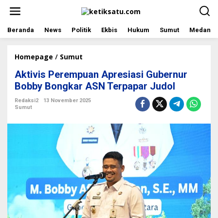
L
e
w
a
Beranda
News
Politik
Ekbis
Hukum
Sumut
Medan
t
i
k
Homepage
/
Sumut
A
e
k
Aktivis Perempuan Apresiasi Gubernur
k
t
o
i
Bobby Bongkar ASN Terpapar Judol
n
v
t
i
Redaksi2
13 November 2025
Sumut
e
s
n
P
e
r
e
m
p
u
a
n
A
p
r