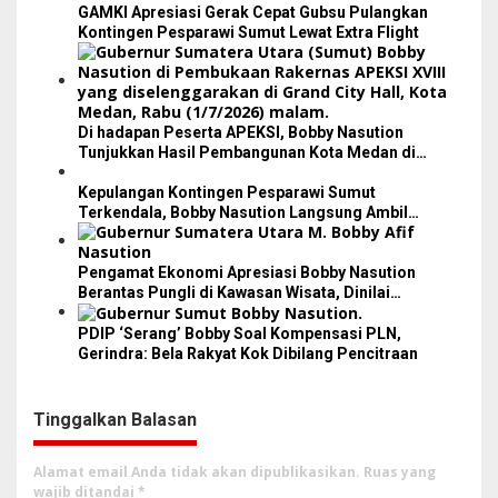
p
GAMKI Apresiasi Gerak Cepat Gubsu Pulangkan
o
Kontingen Pesparawi Sumut Lewat Extra Flight
s
Di hadapan Peserta APEKSI, Bobby Nasution
Tunjukkan Hasil Pembangunan Kota Medan di
Eranya
Kepulangan Kontingen Pesparawi Sumut
Terkendala, Bobby Nasution Langsung Ambil
Langkah
Pengamat Ekonomi Apresiasi Bobby Nasution
Berantas Pungli di Kawasan Wisata, Dinilai
Dongkrak PAD dan Citra Pariwisata Sumut
PDIP ‘Serang’ Bobby Soal Kompensasi PLN,
Gerindra: Bela Rakyat Kok Dibilang Pencitraan
Tinggalkan Balasan
Alamat email Anda tidak akan dipublikasikan.
Ruas yang
wajib ditandai
*