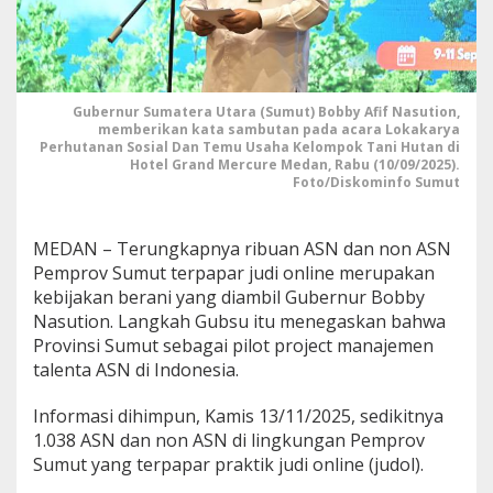
e
s
i
a
s
i
Gubernur Sumatera Utara (Sumut) Bobby Afif Nasution,
G
memberikan kata sambutan pada acara Lokakarya
Perhutanan Sosial Dan Temu Usaha Kelompok Tani Hutan di
u
Hotel Grand Mercure Medan, Rabu (10/09/2025).
b
Foto/Diskominfo Sumut
e
r
n
MEDAN – Terungkapnya ribuan ASN dan non ASN
u
r
Pemprov Sumut terpapar judi online merupakan
B
kebijakan berani yang diambil Gubernur Bobby
o
Nasution. Langkah Gubsu itu menegaskan bahwa
b
Provinsi Sumut sebagai pilot project manajemen
b
y
talenta ASN di Indonesia.
B
o
Informasi dihimpun, Kamis 13/11/2025, sedikitnya
n
1.038 ASN dan non ASN di lingkungan Pemprov
g
Sumut yang terpapar praktik judi online (judol).
k
a