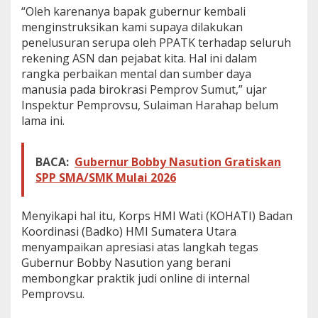
r
“Oleh karenanya bapak gubernur kembali
A
menginstruksikan kami supaya dilakukan
S
penelusuran serupa oleh PPATK terhadap seluruh
N
rekening ASN dan pejabat kita. Hal ini dalam
T
e
rangka perbaikan mental dan sumber daya
r
manusia pada birokrasi Pemprov Sumut,” ujar
p
Inspektur Pemprovsu, Sulaiman Harahap belum
a
lama ini.
p
a
r
BACA:
Gubernur Bobby Nasution Gratiskan
J
u
SPP SMA/SMK Mulai 2026
d
o
l
Menyikapi hal itu, Korps HMI Wati (KOHATI) Badan
Koordinasi (Badko) HMI Sumatera Utara
menyampaikan apresiasi atas langkah tegas
Gubernur Bobby Nasution yang berani
membongkar praktik judi online di internal
Pemprovsu.