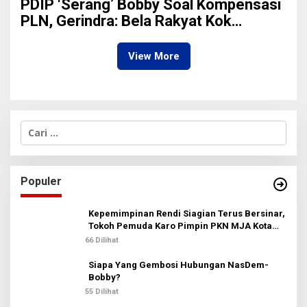
Pariwisata Sumut
PDIP ‘Serang’ Bobby Soal Kompensasi
PLN, Gerindra: Bela Rakyat Kok
Dibilang Pencitraan
View More
C
a
r
i
u
Populer
n
t
u
Kepemimpinan Rendi Siagian Terus Bersinar,
k
Tokoh Pemuda Karo Pimpin PKN MJA Kota
:
Medan
66 Dilihat
Siapa Yang Gembosi Hubungan NasDem-
Bobby?
55 Dilihat