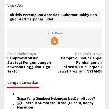
View
223
Aktivis Perempuan Apresiasi Gubernur Bobby Bon
gkar ASN Terpapar Judol
Ikuti Kami
N
Pos sebelumnya
Pos berikutnya
Pemprovsu Susun
Pemprov Sumut Genjot
a
Strategi Pengembangan
Pembangunan
Kawasan Unggulan Tiga
Infrastruktur Terpadu
v
Sektor
Lewat Program INSTANSI
i
g
Jangan Lewatkan
a
s
Siapa Yang Gembosi Hubungan NasDem-Bobby?
i