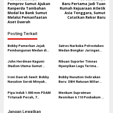
N
Pemprov Sumut Ajukan
Baru Pertama Jadi Tuan
a
Ranperda Tambahan
Rumah Kejuaraan Atletik
Modal ke Bank Sumut
Asia Tenggara, Sumut
v
Melalui Pemanfaatan
Catatkan Rekor Baru
i
Aset Daerah
g
Posting Terkait
a
s
Bobby Pamerkan Jejak
Satres Narkoba Polrestabes
i
Pembangunan Medan di
Medan Bongkar Jaringan
Rakernas APEKSI XVIII:
Ganja: Bandar Ditangkap, 9,4
p
Revitalisasi Stadion Teladan
Kg Daun Haram Gagal
John Herdman Kagumi
Ribuan Suporter Timnas
o
hingga BRT Listrik
Beredar!
Stadion Utama Sumut:
Nyanyikan Lagu Terima
s
Beautiful Stadium
!
Kasih untuk Bobby Nasution
di Stadion Utama Sumut
Ironi Daerah Sawit: Bobby
Bobby Nasution Gebrakan
Nasution Soroti Minyak
Baru: DBH Ratusan Miliar
Goreng Langka di Sumut,
Tertahan, 10 Daerah di Sumut
Minta Distribusi Diubah
Belum Juga Tender!
Pipa Induk 1.000 mm PDAM
Menkum Supratman
Tirtanadi Pecah, 7
Resmikan 6.110 Posbakum di
Kecamatan di Medan-Deli
Sumut, Bobby Nasution
Serdang Kering Kerontang
Dorong Justice Collaborator
untuk Rakyat
Jangan Lewatkan