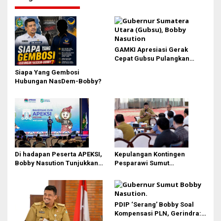
GAMKI Apresiasi Gerak
Cepat Gubsu Pulangkan
Kontingen Pesparawi Sumut
Siapa Yang Gembosi
Lewat Extra Flight
Hubungan NasDem-Bobby?
Di hadapan Peserta APEKSI,
Kepulangan Kontingen
Bobby Nasution Tunjukkan
Pesparawi Sumut
Hasil Pembangunan Kota
Terkendala, Bobby Nasution
Medan di Eranya
Langsung Ambil Langkah
PDIP ‘Serang’ Bobby Soal
Kompensasi PLN, Gerindra: