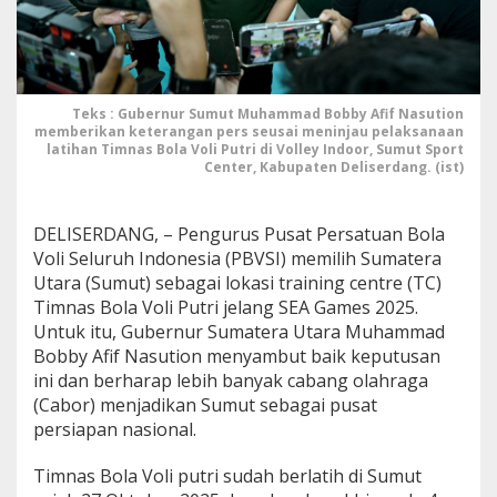
a
a
n
T
C
T
Teks : Gubernur Sumut Muhammad Bobby Afif Nasution
memberikan keterangan pers seusai meninjau pelaksanaan
i
latihan Timnas Bola Voli Putri di Volley Indoor, Sumut Sport
m
Center, Kabupaten Deliserdang. (ist)
n
a
s
DELISERDANG, – Pengurus Pusat Persatuan Bola
B
o
Voli Seluruh Indonesia (PBVSI) memilih Sumatera
l
Utara (Sumut) sebagai lokasi training centre (TC)
a
Timnas Bola Voli Putri jelang SEA Games 2025.
V
Untuk itu, Gubernur Sumatera Utara Muhammad
o
l
Bobby Afif Nasution menyambut baik keputusan
i
ini dan berharap lebih banyak cabang olahraga
P
(Cabor) menjadikan Sumut sebagai pusat
u
persiapan nasional.
t
r
i
Timnas Bola Voli putri sudah berlatih di Sumut
S