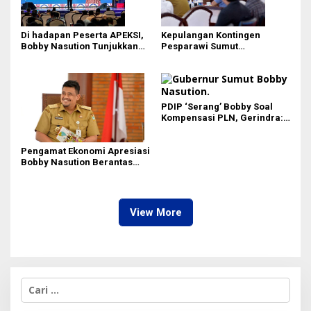
Di hadapan Peserta APEKSI,
Kepulangan Kontingen
Bobby Nasution Tunjukkan
Pesparawi Sumut
Hasil Pembangunan Kota
Terkendala, Bobby Nasution
Medan di Eranya
Langsung Ambil Langkah
PDIP ‘Serang’ Bobby Soal
Kompensasi PLN, Gerindra:
Bela Rakyat Kok Dibilang
Pencitraan
Pengamat Ekonomi Apresiasi
Bobby Nasution Berantas
Pungli di Kawasan Wisata,
Dinilai Dongkrak PAD dan
Citra Pariwisata Sumut
View More
C
a
r