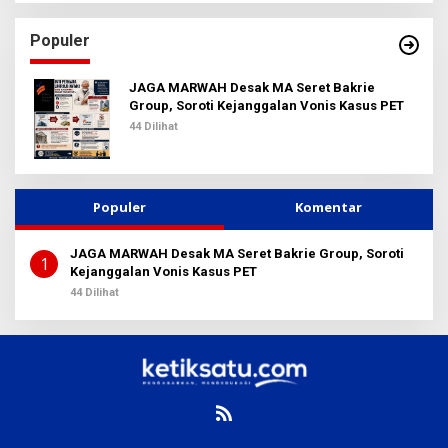
i
u
Populer
n
t
u
JAGA MARWAH Desak MA Seret Bakrie
k
Group, Soroti Kejanggalan Vonis Kasus PET
:
44 Dilihat
Populer
Komentar
JAGA MARWAH Desak MA Seret Bakrie Group, Soroti
1
Kejanggalan Vonis Kasus PET
44 Dilihat