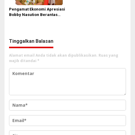
Bela Rakyat Kok Dibilang
Pencitraan
Pengamat Ekonomi Apresiasi
Bobby Nasution Berantas
Pungli di Kawasan Wisata,
Dinilai Dongkrak PAD dan
Citra Pariwisata Sumut
Tinggalkan Balasan
Alamat email Anda tidak akan dipublikasikan.
Ruas yang
wajib ditandai
*