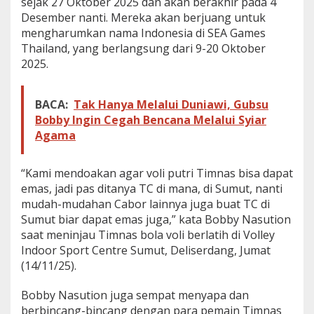
sejak 27 Oktober 2025 dan akan berakhir pada 4
e
Desember nanti. Mereka akan berjuang untuk
a
mengharumkan nama Indonesia di SEA Games
G
Thailand, yang berlangsung dari 9-20 Oktober
a
m
2025.
e
s
2
BACA:
Tak Hanya Melalui Duniawi, Gubsu
0
Bobby Ingin Cegah Bencana Melalui Syiar
2
Agama
5
“Kami mendoakan agar voli putri Timnas bisa dapat
emas, jadi pas ditanya TC di mana, di Sumut, nanti
mudah-mudahan Cabor lainnya juga buat TC di
Sumut biar dapat emas juga,” kata Bobby Nasution
saat meninjau Timnas bola voli berlatih di Volley
Indoor Sport Centre Sumut, Deliserdang, Jumat
(14/11/25).
Bobby Nasution juga sempat menyapa dan
berbincang-bincang dengan para pemain Timnas