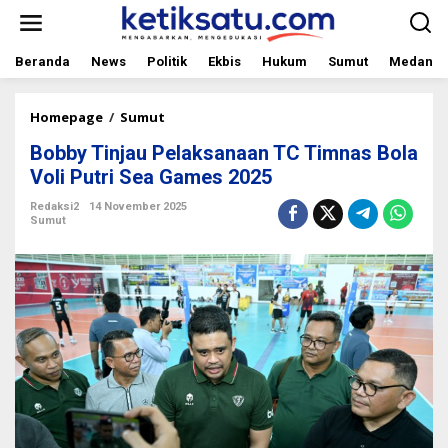
L
e
w
a
Beranda
News
Politik
Ekbis
Hukum
Sumut
Medan
t
i
k
Homepage
/
Sumut
B
e
o
Bobby Tinjau Pelaksanaan TC Timnas Bola
k
b
o
b
Voli Putri Sea Games 2025
n
y
t
T
Redaksi2
14 November 2025
Sumut
e
i
n
n
j
a
u
P
e
l
a
k
s
a
n