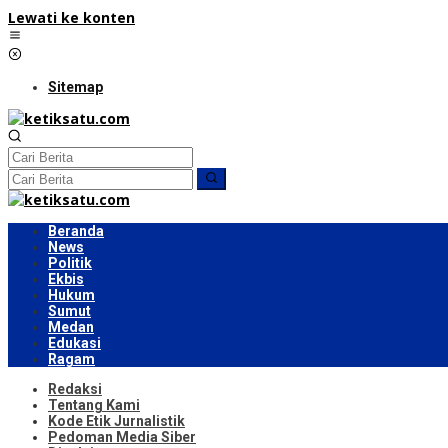
Lewati ke konten
Sitemap
Beranda
News
Politik
Ekbis
Hukum
Sumut
Medan
Edukasi
Ragam
Redaksi
Tentang Kami
Kode Etik Jurnalistik
Pedoman Media Siber