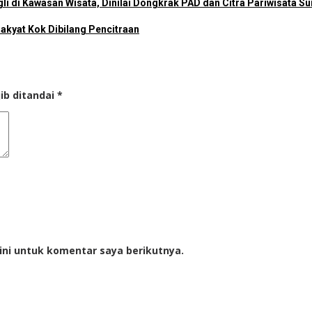
i di Kawasan Wisata, Dinilai Dongkrak PAD dan Citra Pariwisata S
akyat Kok Dibilang Pencitraan
ib ditandai
*
ini untuk komentar saya berikutnya.