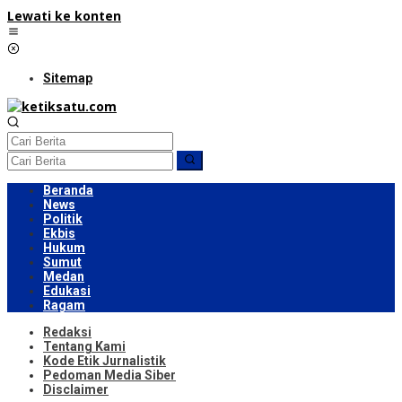
Lewati ke konten
Sitemap
Beranda
News
Politik
Ekbis
Hukum
Sumut
Medan
Edukasi
Ragam
Redaksi
Tentang Kami
Kode Etik Jurnalistik
Pedoman Media Siber
Disclaimer