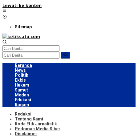
Lewati ke konten
Sitemap
Beranda
News
Politik
Ekbis
Hukum
Sumut
Medan
Edukasi
Ragam
Redaksi
Tentang Kami
Kode Etik Jurnalistik
Pedoman Media Siber
Disclaimer