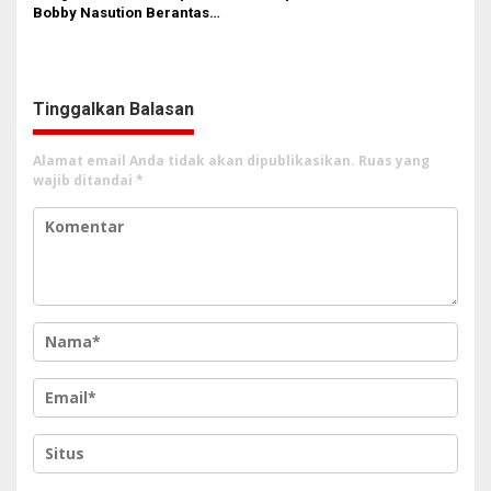
Bobby Nasution Berantas
Bela Rakyat Kok Dibilang
Pungli di Kawasan Wisata,
Pencitraan
Dinilai Dongkrak PAD dan
Citra Pariwisata Sumut
Tinggalkan Balasan
Alamat email Anda tidak akan dipublikasikan.
Ruas yang
wajib ditandai
*