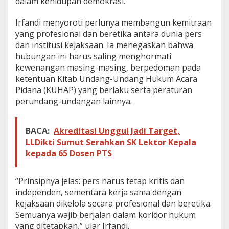
dalam kehidupan demokrasi.
k
a
Irfandi menyoroti perlunya membangun kemitraan
n
yang profesional dan beretika antara dunia pers
P
e
dan institusi kejaksaan. Ia menegaskan bahwa
r
hubungan ini harus saling menghormati
s
kewenangan masing-masing, berpedoman pada
y
ketentuan Kitab Undang-Undang Hukum Acara
a
n
Pidana (KUHAP) yang berlaku serta peraturan
g
perundang-undangan lainnya.
K
r
i
BACA:
Akreditasi Unggul Jadi Target,
t
LLDikti Sumut Serahkan SK Lektor Kepala
i
kepada 65 Dosen PTS
s
d
a
“Prinsipnya jelas: pers harus tetap kritis dan
n
P
independen, sementara kerja sama dengan
r
kejaksaan dikelola secara profesional dan beretika.
o
Semuanya wajib berjalan dalam koridor hukum
f
yang ditetapkan,” ujar Irfandi.
e