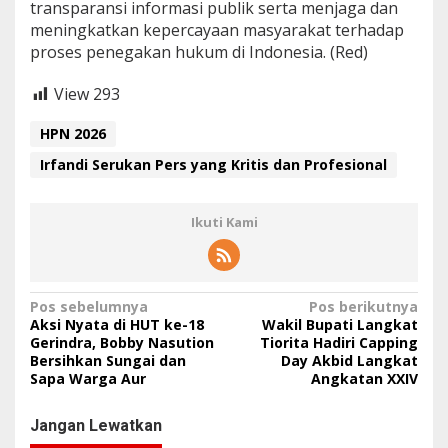
transparansi informasi publik serta menjaga dan
meningkatkan kepercayaan masyarakat terhadap
proses penegakan hukum di Indonesia. (Red)
View
293
HPN 2026
Irfandi Serukan Pers yang Kritis dan Profesional
Ikuti Kami
N
Pos sebelumnya
Pos berikutnya
Aksi Nyata di HUT ke-18
Wakil Bupati Langkat
a
Gerindra, Bobby Nasution
Tiorita Hadiri Capping
Bersihkan Sungai dan
Day Akbid Langkat
v
Sapa Warga Aur
Angkatan XXIV
i
g
Jangan Lewatkan