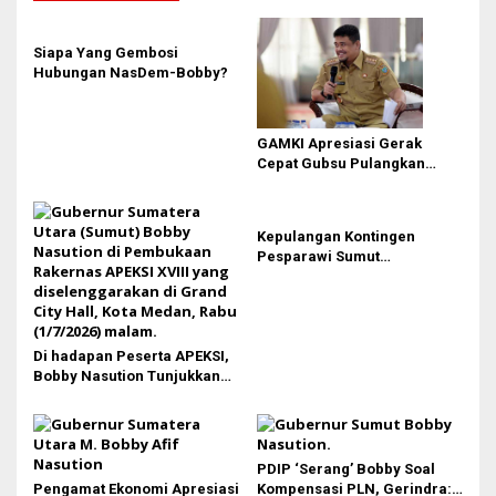
a
s
Siapa Yang Gembosi
i
Hubungan NasDem-Bobby?
p
o
GAMKI Apresiasi Gerak
s
Cepat Gubsu Pulangkan
Kontingen Pesparawi Sumut
Lewat Extra Flight
Kepulangan Kontingen
Pesparawi Sumut
Terkendala, Bobby Nasution
Langsung Ambil Langkah
Di hadapan Peserta APEKSI,
Bobby Nasution Tunjukkan
Hasil Pembangunan Kota
Medan di Eranya
PDIP ‘Serang’ Bobby Soal
Pengamat Ekonomi Apresiasi
Kompensasi PLN, Gerindra: