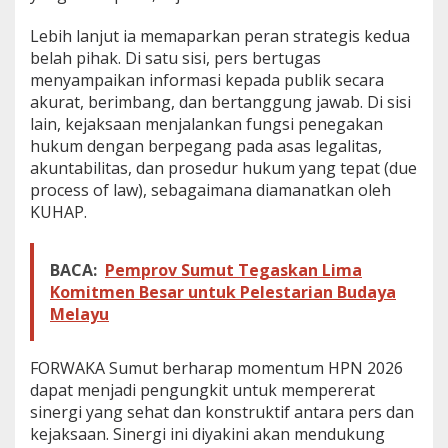
s
i
Lebih lanjut ia memaparkan peran strategis kedua
o
belah pihak. Di satu sisi, pers bertugas
n
menyampaikan informasi kepada publik secara
a
akurat, berimbang, dan bertanggung jawab. Di sisi
l
lain, kejaksaan menjalankan fungsi penegakan
hukum dengan berpegang pada asas legalitas,
akuntabilitas, dan prosedur hukum yang tepat (due
process of law), sebagaimana diamanatkan oleh
KUHAP.
BACA:
Pemprov Sumut Tegaskan Lima
Komitmen Besar untuk Pelestarian Budaya
Melayu
FORWAKA Sumut berharap momentum HPN 2026
dapat menjadi pengungkit untuk mempererat
sinergi yang sehat dan konstruktif antara pers dan
kejaksaan. Sinergi ini diyakini akan mendukung