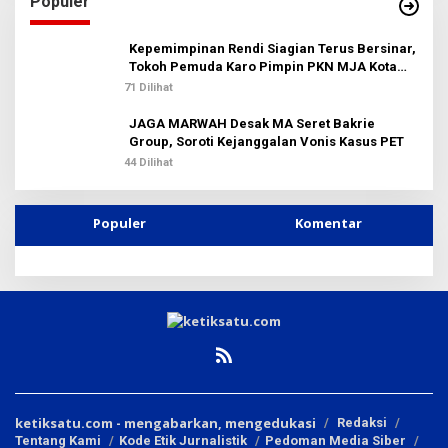
Populer
n
t
u
Kepemimpinan Rendi Siagian Terus Bersinar,
k
Tokoh Pemuda Karo Pimpin PKN MJA Kota
:
Medan
71 Dilihat
JAGA MARWAH Desak MA Seret Bakrie
Group, Soroti Kejanggalan Vonis Kasus PET
44 Dilihat
Populer
Komentar
ketiksatu.com - mengabarkan, mengedukasi
Redaksi
Tentang Kami
Kode Etik Jurnalistik
Pedoman Media Siber