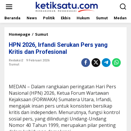
L
e
w
a
Beranda
News
Politik
Ekbis
Hukum
Sumut
Medan
t
i
k
Homepage
/
Sumut
H
e
P
HPN 2026, Irfandi Serukan Pers yang
k
N
o
2
Kritis dan Profesional
n
0
t
2
Redaksi2
9 Februari 2026
Sumut
e
6
n
,
I
r
MEDAN – Dalam rangkaian peringatan Hari Pers
f
a
Nasional (HPN) 2026, Ketua Forum Wartawan
n
Kejaksaan (FORWAKA) Sumatera Utara, Irfandi,
d
mengajak insan pers untuk konsisten bersikap
i
kritis dan independen. Menurutnya, fungsi kontrol
S
sosial pers, yang dilindungi Undang-Undang
e
r
Nomor 40 Tahun 1999, merupakan pilar penting
u