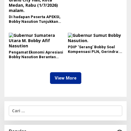
Di hadapan Peserta APEKSI,
Bobby Nasution Tunjukkan
Hasil Pembangunan Kota
Medan di Eranya
PDIP ‘Serang’ Bobby Soal
Kompensasi PLN, Gerindra:
Pengamat Ekonomi Apresiasi
Bela Rakyat Kok Dibilang
Bobby Nasution Berantas
Pencitraan
Pungli di Kawasan Wisata,
Dinilai Dongkrak PAD dan
Citra Pariwisata Sumut
View More
C
a
r
i
u