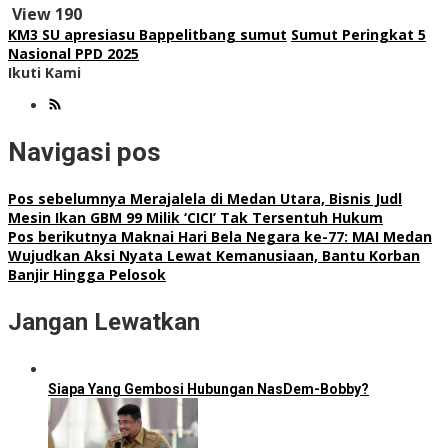
View
190
KM3 SU apresiasu Bappelitbang sumut
Sumut Peringkat 5
Nasional PPD 2025
Ikuti Kami
Navigasi pos
Pos sebelumnya
Merajalela di Medan Utara, Bisnis Judl
Mesin Ikan GBM 99 Milik ‘CICI’ Tak Tersentuh Hukum
Pos berikutnya
Maknai Hari Bela Negara ke-77: MAI Medan
Wujudkan Aksi Nyata Lewat Kemanusiaan, Bantu Korban
Banjir Hingga Pelosok
Jangan Lewatkan
Siapa Yang Gembosi Hubungan NasDem-Bobby?