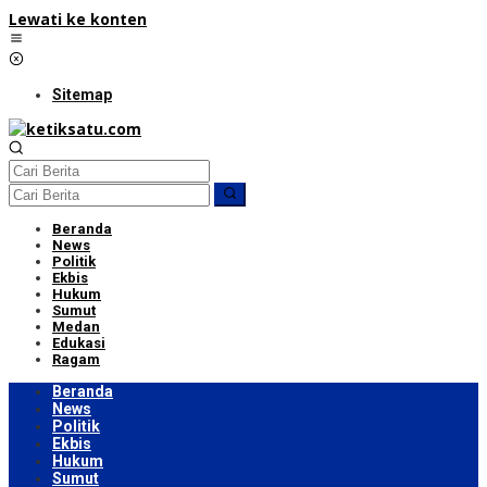
Lewati ke konten
Sitemap
Beranda
News
Politik
Ekbis
Hukum
Sumut
Medan
Edukasi
Ragam
Beranda
News
Politik
Ekbis
Hukum
Sumut