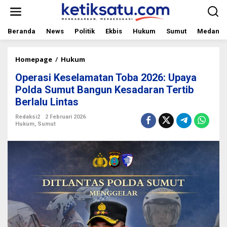
L
e
w
a
Beranda
News
Politik
Ekbis
Hukum
Sumut
Medan
t
i
k
Homepage
/
Hukum
O
e
p
Operasi Keselamatan Toba 2026: Upaya
k
e
o
r
Polda Sumut Bangun Kesadaran Tertib
n
a
Berlalu Lintas
t
s
e
i
Redaksi2
2 Februari 2026
n
K
Hukum
,
Sumut
e
s
e
l
a
m
a
t
a
n
T