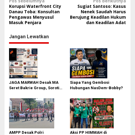
N
Pos sebelumnya
Pos berikutnya
Korupsi Waterfront City
Sugiat Santoso: Kasus
a
Danau Toba: Konsultan
Nenek Saudah Harus
Pengawas Menyusul
Berujung Keadilan Hukum
v
Masuk Penjara
dan Keadilan Adat
i
g
Jangan Lewatkan
a
s
i
p
o
JAGA MARWAH Desak MA
Siapa Yang Gembosi
s
Seret Bakrie Group, Soroti
Hubungan NasDem-Bobby?
Kejanggalan Vonis Kasus
PET
AMPP Desak Polri
Aksi PP HIMMAH di