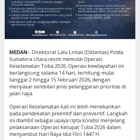
n
g
u
n
K
e
s
a
d
MEDAN
– Direktorat Lalu Lintas (Ditlantas) Polda
a
Sumatera Utara resmi memulai Operasi
r
Keselamatan Toba 2026. Operasi kewilayahan ini
a
n
berlangsung selama 14 hari, terhitung mulai
T
tanggal 2 hingga 15 Februari 2026, dengan
e
menyasar sembilan jenis pelanggaran prioritas di
r
jalan raya.
t
i
b
Operasi Keselamatan kali ini lebih menekankan
B
pada pendekatan preemtif dan preventif. Langkah
e
ini diambil sebagai upaya cipta kondisi menjelang
r
pelaksanaan Operasi Ketupat Toba 2026 dalam
l
a
menyambut Hari Raya Idul Fitri 1447 H.
l