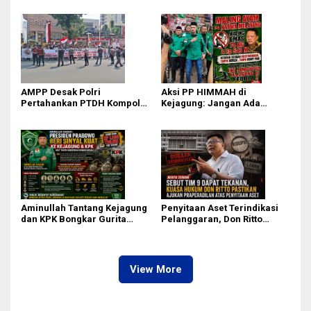
PET
AMPP Desak Polri
Aksi PP HIMMAH di
Pertahankan PTDH Kompol
Kejagung: Jangan Ada
DK dan Tolak Upaya Banding
Perlakuan Istimewa dalam
Kasus Febrie Adriansyah
Aminullah Tantang Kejagung
Penyitaan Aset Terindikasi
dan KPK Bongkar Gurita
Pelanggaran, Don Ritto
Korupsi Rp1.000 Triliun: Kejar
Pastikan Praperadilan Atas
Aktor Intelektual dan
Dasar Pengakuan Kliennya
Jaringannya!
View More