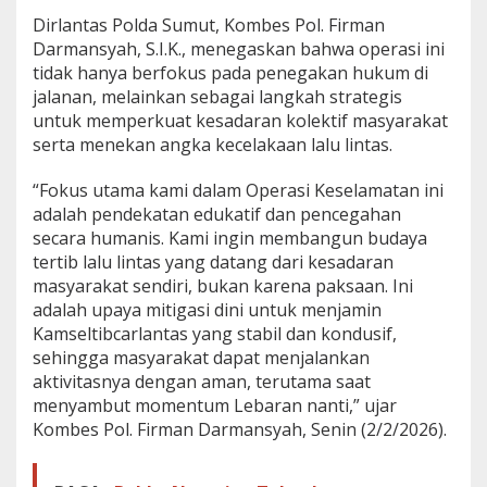
u
Dirlantas Polda Sumut, Kombes Pol. Firman
L
Darmansyah, S.I.K., menegaskan bahwa operasi ini
i
tidak hanya berfokus pada penegakan hukum di
n
t
jalanan, melainkan sebagai langkah strategis
a
untuk memperkuat kesadaran kolektif masyarakat
s
serta menekan angka kecelakaan lalu lintas.
“Fokus utama kami dalam Operasi Keselamatan ini
adalah pendekatan edukatif dan pencegahan
secara humanis. Kami ingin membangun budaya
tertib lalu lintas yang datang dari kesadaran
masyarakat sendiri, bukan karena paksaan. Ini
adalah upaya mitigasi dini untuk menjamin
Kamseltibcarlantas yang stabil dan kondusif,
sehingga masyarakat dapat menjalankan
aktivitasnya dengan aman, terutama saat
menyambut momentum Lebaran nanti,” ujar
Kombes Pol. Firman Darmansyah, Senin (2/2/2026).