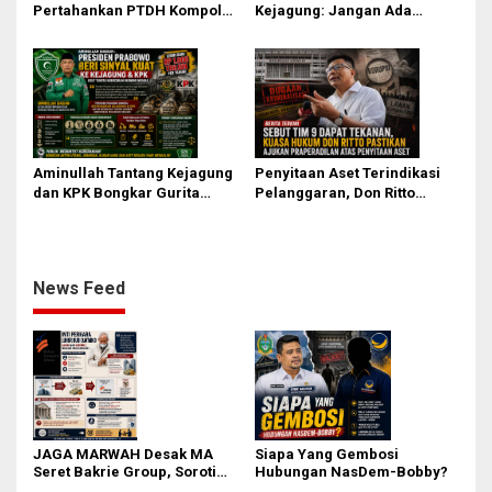
Pertahankan PTDH Kompol
Kejagung: Jangan Ada
DK dan Tolak Upaya Banding
Perlakuan Istimewa dalam
Kasus Febrie Adriansyah
Aminullah Tantang Kejagung
Penyitaan Aset Terindikasi
dan KPK Bongkar Gurita
Pelanggaran, Don Ritto
Korupsi Rp1.000 Triliun: Kejar
Pastikan Praperadilan Atas
Aktor Intelektual dan
Dasar Pengakuan Kliennya
Jaringannya!
News Feed
JAGA MARWAH Desak MA
Siapa Yang Gembosi
Seret Bakrie Group, Soroti
Hubungan NasDem-Bobby?
Kejanggalan Vonis Kasus