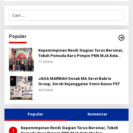
C
a
r
i
u
Populer
n
t
u
Kepemimpinan Rendi Siagian Terus Bersinar,
k
Tokoh Pemuda Karo Pimpin PKN MJA Kota
:
Medan
71 Dilihat
JAGA MARWAH Desak MA Seret Bakrie
Group, Soroti Kejanggalan Vonis Kasus PET
44 Dilihat
Populer
Komentar
Kepemimpinan Rendi Siagian Terus Bersinar, Tokoh
1