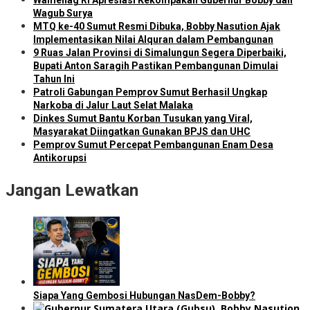
Wagub Surya
MTQ ke-40 Sumut Resmi Dibuka, Bobby Nasution Ajak
Implementasikan Nilai Alquran dalam Pembangunan
9 Ruas Jalan Provinsi di Simalungun Segera Diperbaiki,
Bupati Anton Saragih Pastikan Pembangunan Dimulai
Tahun Ini
Patroli Gabungan Pemprov Sumut Berhasil Ungkap
Narkoba di Jalur Laut Selat Malaka
Dinkes Sumut Bantu Korban Tusukan yang Viral,
Masyarakat Diingatkan Gunakan BPJS dan UHC
Pemprov Sumut Percepat Pembangunan Enam Desa
Antikorupsi
Jangan Lewatkan
Siapa Yang Gembosi Hubungan NasDem-Bobby?