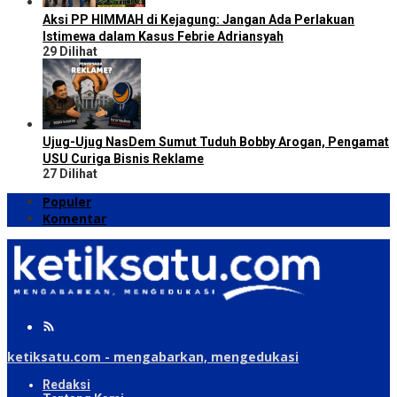
Aksi PP HIMMAH di Kejagung: Jangan Ada Perlakuan
Istimewa dalam Kasus Febrie Adriansyah
29 Dilihat
Ujug-Ujug NasDem Sumut Tuduh Bobby Arogan, Pengamat
USU Curiga Bisnis Reklame
27 Dilihat
Populer
Komentar
ketiksatu.com - mengabarkan, mengedukasi
Redaksi