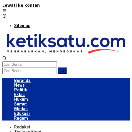
Lewati ke konten
Sitemap
Beranda
News
Politik
Ekbis
Hukum
Sumut
Medan
Edukasi
Ragam
Redaksi
Tentang Kami