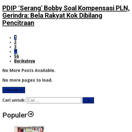
PDIP ‘Serang’ Bobby Soal Kompensasi PLN,
Gerindra: Bela Rakyat Kok Dibilang
Pencitraan
1
2
3
…
56
Berikutnya
No More Posts Available.
No more pages to load.
View More
Cari untuk:
Populer