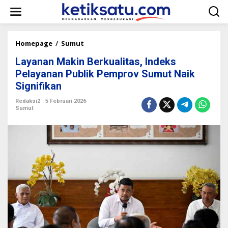
L
e
w
a
t
Homepage
/
Sumut
L
i
a
k
Layanan Makin Berkualitas, Indeks
y
e
a
Pelayanan Publik Pemprov Sumut Naik
k
n
Signifikan
o
a
n
n
Redaksi2
5 Februari 2026
t
M
Sumut
e
a
n
k
i
n
B
e
r
k
u
a
l
i
t