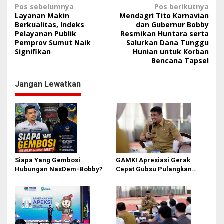
N
Pos sebelumnya
Pos berikutnya
Layanan Makin
Mendagri Tito Karnavian
a
Berkualitas, Indeks
dan Gubernur Bobby
Pelayanan Publik
Resmikan Huntara serta
v
Pemprov Sumut Naik
Salurkan Dana Tunggu
i
Signifikan
Hunian untuk Korban
Bencana Tapsel
g
a
Jangan Lewatkan
s
i
p
o
s
Siapa Yang Gembosi
GAMKI Apresiasi Gerak
Hubungan NasDem-Bobby?
Cepat Gubsu Pulangkan
Kontingen Pesparawi Sumut
Lewat Extra Flight