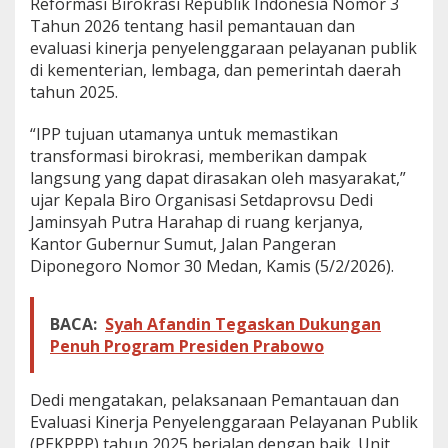
Reformasi Birokrasi Republik Indonesia Nomor 3
e
Tahun 2026 tentang hasil pemantauan dan
m
evaluasi kinerja penyelenggaraan pelayanan publik
p
di kementerian, lembaga, dan pemerintah daerah
r
o
tahun 2025.
v
S
“IPP tujuan utamanya untuk memastikan
u
transformasi birokrasi, memberikan dampak
m
langsung yang dapat dirasakan oleh masyarakat,”
u
t
ujar Kepala Biro Organisasi Setdaprovsu Dedi
N
Jaminsyah Putra Harahap di ruang kerjanya,
a
Kantor Gubernur Sumut, Jalan Pangeran
i
Diponegoro Nomor 30 Medan, Kamis (5/2/2026).
k
S
i
BACA:
Syah Afandin Tegaskan Dukungan
g
n
Penuh Program Presiden Prabowo
i
f
i
Dedi mengatakan, pelaksanaan Pemantauan dan
k
Evaluasi Kinerja Penyelenggaraan Pelayanan Publik
a
(PEKPPP) tahun 2025 berjalan dengan baik. Unit