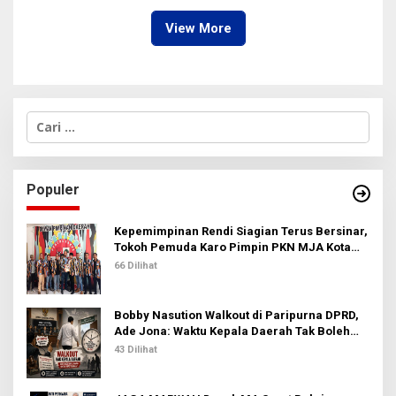
Citra Pariwisata Sumut
View More
C
a
r
i
u
Populer
n
t
u
Kepemimpinan Rendi Siagian Terus Bersinar,
k
Tokoh Pemuda Karo Pimpin PKN MJA Kota
:
Medan
66 Dilihat
Bobby Nasution Walkout di Paripurna DPRD,
Ade Jona: Waktu Kepala Daerah Tak Boleh
Terbuang Sia-sia
43 Dilihat