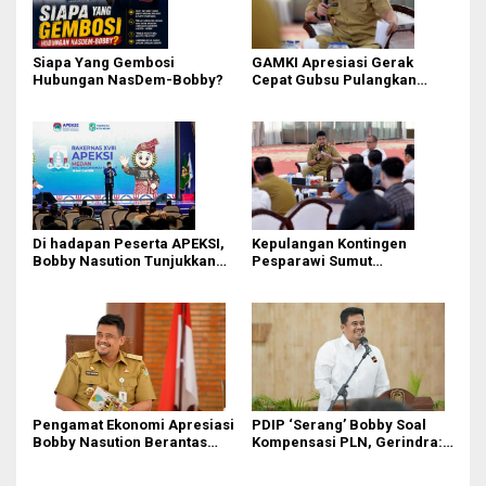
Siapa Yang Gembosi
GAMKI Apresiasi Gerak
Hubungan NasDem-Bobby?
Cepat Gubsu Pulangkan
Kontingen Pesparawi Sumut
Lewat Extra Flight
Di hadapan Peserta APEKSI,
Kepulangan Kontingen
Bobby Nasution Tunjukkan
Pesparawi Sumut
Hasil Pembangunan Kota
Terkendala, Bobby Nasution
Medan di Eranya
Langsung Ambil Langkah
Pengamat Ekonomi Apresiasi
PDIP ‘Serang’ Bobby Soal
Bobby Nasution Berantas
Kompensasi PLN, Gerindra:
Pungli di Kawasan Wisata,
Bela Rakyat Kok Dibilang
Dinilai Dongkrak PAD dan
Pencitraan