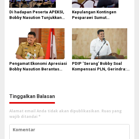
Di hadapan Peserta APEKSI,
Kepulangan Kontingen
Bobby Nasution Tunjukkan
Pesparawi Sumut
Hasil Pembangunan Kota
Terkendala, Bobby Nasution
Medan di Eranya
Langsung Ambil Langkah
Pengamat Ekonomi Apresiasi
PDIP ‘Serang’ Bobby Soal
Bobby Nasution Berantas
Kompensasi PLN, Gerindra:
Pungli di Kawasan Wisata,
Bela Rakyat Kok Dibilang
Dinilai Dongkrak PAD dan
Pencitraan
Citra Pariwisata Sumut
Tinggalkan Balasan
Alamat email Anda tidak akan dipublikasikan.
Ruas yang
wajib ditandai
*