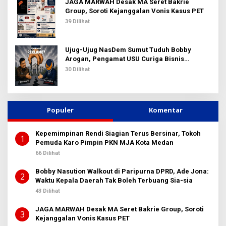
JAGA MARWAH Desak MA Seret Bakrie
Group, Soroti Kejanggalan Vonis Kasus PET
39 Dilihat
Ujug-Ujug NasDem Sumut Tuduh Bobby
Arogan, Pengamat USU Curiga Bisnis
Reklame
30 Dilihat
Populer
Komentar
Kepemimpinan Rendi Siagian Terus Bersinar, Tokoh
1
Pemuda Karo Pimpin PKN MJA Kota Medan
66 Dilihat
Bobby Nasution Walkout di Paripurna DPRD, Ade Jona:
2
Waktu Kepala Daerah Tak Boleh Terbuang Sia-sia
43 Dilihat
JAGA MARWAH Desak MA Seret Bakrie Group, Soroti
3
Kejanggalan Vonis Kasus PET