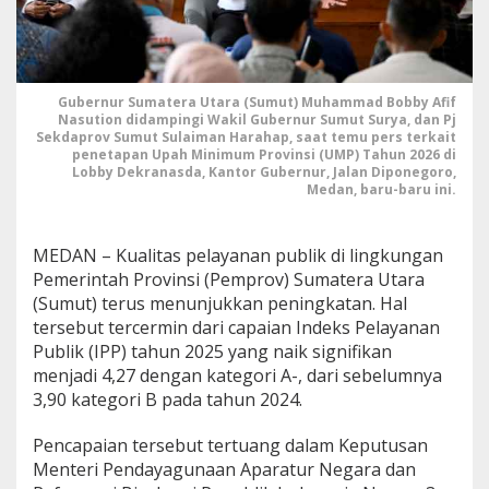
a
s
,
I
n
Gubernur Sumatera Utara (Sumut) Muhammad Bobby Afif
d
Nasution didampingi Wakil Gubernur Sumut Surya, dan Pj
e
Sekdaprov Sumut Sulaiman Harahap, saat temu pers terkait
k
penetapan Upah Minimum Provinsi (UMP) Tahun 2026 di
Lobby Dekranasda, Kantor Gubernur, Jalan Diponegoro,
s
Medan, baru-baru ini.
P
e
l
a
MEDAN – Kualitas pelayanan publik di lingkungan
y
Pemerintah Provinsi (Pemprov) Sumatera Utara
a
(Sumut) terus menunjukkan peningkatan. Hal
n
tersebut tercermin dari capaian Indeks Pelayanan
a
Publik (IPP) tahun 2025 yang naik signifikan
n
P
menjadi 4,27 dengan kategori A-, dari sebelumnya
u
3,90 kategori B pada tahun 2024.
b
l
Pencapaian tersebut tertuang dalam Keputusan
i
Menteri Pendayagunaan Aparatur Negara dan
k
P