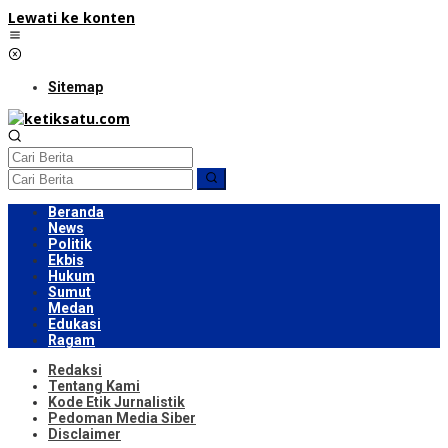
Lewati ke konten
Sitemap
Beranda
News
Politik
Ekbis
Hukum
Sumut
Medan
Edukasi
Ragam
Redaksi
Tentang Kami
Kode Etik Jurnalistik
Pedoman Media Siber
Disclaimer