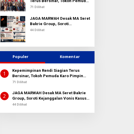
k
Terus Bersinar, Tokoh Pemuda
:
Karo Pimpin PKN MJA Kota
71 Dilihat
Medan
JAGA MARWAH Desak MA Seret
Bakrie Group, Soroti
Kejanggalan Vonis Kasus PET
44 Dilihat
Populer
Komentar
Kepemimpinan Rendi Siagian Terus
1
Bersinar, Tokoh Pemuda Karo Pimpin
PKN MJA Kota Medan
71 Dilihat
JAGA MARWAH Desak MA Seret Bakrie
2
Group, Soroti Kejanggalan Vonis Kasus
PET
44 Dilihat