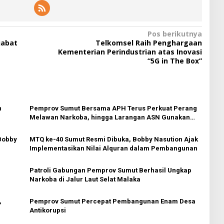
Pos berikutnya
jabat
Telkomsel Raih Penghargaan
Kementerian Perindustrian atas Inovasi
“5G in The Box”
n
Pemprov Sumut Bersama APH Terus Perkuat Perang
Melawan Narkoba, hingga Larangan ASN Gunakan
Vape
Bobby
MTQ ke-40 Sumut Resmi Dibuka, Bobby Nasution Ajak
Implementasikan Nilai Alquran dalam Pembangunan
Patroli Gabungan Pemprov Sumut Berhasil Ungkap
Narkoba di Jalur Laut Selat Malaka
,
Pemprov Sumut Percepat Pembangunan Enam Desa
Antikorupsi