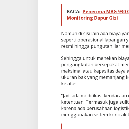
u
Z
BACA:
Penerima MBG 930 O
e
r
Monitoring Dapur Gizi
o
O
D
Namun di sisi lain ada biaya y
O
seperti operasional lapangan y
L
resmi hingga pungutan liar me
2
0
Sehingga untuk menekan biaya
2
7
pengangkutan bersepakat mem
maksimal atau kapasitas daya 
ukuran bak yang memanjang k
ke atas.
“Jadi ada modifikasi kendaraan
ketentuan. Termasuk juga sul
karena ada perusahaan logisti
menggunakan sistem kontrak ke 