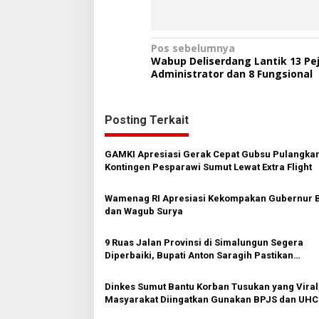
N
Pos sebelumnya
Wabup Deliserdang Lantik 13 Pe
a
Administrator dan 8 Fungsional
v
i
Posting Terkait
g
a
GAMKI Apresiasi Gerak Cepat Gubsu Pulangka
s
Kontingen Pesparawi Sumut Lewat Extra Flight
i
Wamenag RI Apresiasi Kekompakan Gubernur 
p
dan Wagub Surya
o
9 Ruas Jalan Provinsi di Simalungun Segera
s
Diperbaiki, Bupati Anton Saragih Pastikan
Pembangunan Dimulai Tahun Ini
Dinkes Sumut Bantu Korban Tusukan yang Viral
Masyarakat Diingatkan Gunakan BPJS dan UHC