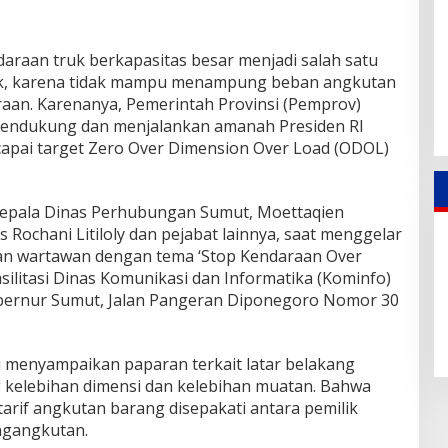
raan truk berkapasitas besar menjadi salah satu
sak, karena tidak mampu menampung beban angkutan
raan. Karenanya, Pemerintah Provinsi (Pemprov)
mendukung dan menjalankan amanah Presiden RI
apai target Zero Over Dimension Over Load (ODOL)
 Kepala Dinas Perhubungan Sumut, Moettaqien
s Rochani Litiloly dan pejabat lainnya, saat menggelar
an wartawan dengan tema ‘Stop Kendaraan Over
silitasi Dinas Komunikasi dan Informatika (Kominfo)
ubernur Sumut, Jalan Pangeran Diponegoro Nomor 30
 menyampaikan paparan terkait latar belakang
 kelebihan dimensi dan kelebihan muatan. Bahwa
tarif angkutan barang disepakati antara pemilik
ngangkutan.