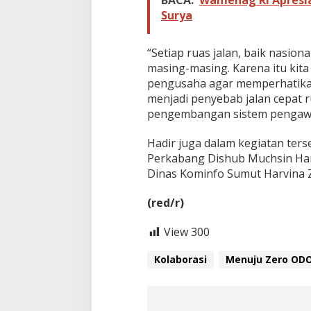
BACA:
Wamenag RI Apresi
Surya
“Setiap ruas jalan, baik nasion
masing-masing. Karena itu kita
pengusaha agar memperhatikan 
menjadi penyebab jalan cepat ru
pengembangan sistem pengawa
Hadir juga dalam kegiatan ters
Perkabang Dishub Muchsin Hara
Dinas Kominfo Sumut Harvina 
(red/r)
View
300
Kolaborasi
Menuju Zero ODO