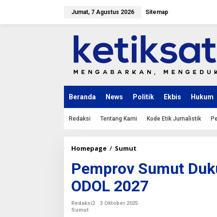
L
e
Jumat, 7 Agustus 2026
Sitemap
w
a
t
i
k
e
k
o
n
Beranda
News
Politik
Ekbis
Hukum
t
e
n
Redaksi
Tentang Kami
Kode Etik Jurnalistik
Pe
Homepage
/
Sumut
P
e
Pemprov Sumut Duku
m
p
ODOL 2027
r
o
v
Redaksi2
3 Oktober 2025
S
Sumut