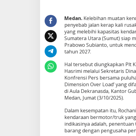
u
m
u
t
Medan.
Kelebihan muatan kenda
D
penyebab jalan kerap kali ru
u
yang melebihi kapasitas kenda
k
Sumatera Utara (Sumut) siap 
u
Prabowo Subianto, untuk menc
n
g
tahun 2027.
K
o
Hal tersebut diungkapkan Plt
l
Hasrimi melalui Sekretaris Dina
a
Konfrensi Pers bersama puluh
b
o
Dimension Over Load’ yang difa
r
di Aula Dekranasda, Kantor G
a
Medan, Jumat (3/10/2025).
s
i
Dalam kesempatan itu, Rochani
M
e
kendaraan bermotor/truk yang
n
indikasinya adalah, penentuan 
u
barang dengan pengusaha pe
j