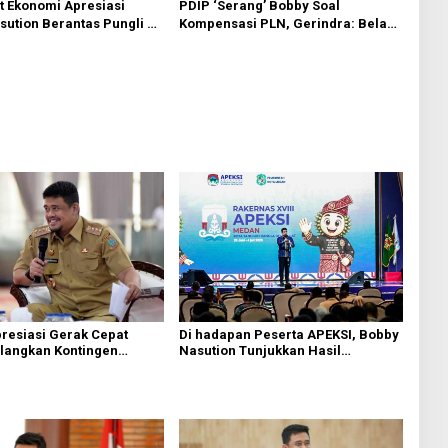
PDIP ‘Serang’ Bobby Soal
 Ekonomi Apresiasi
Kompensasi PLN, Gerindra: Bela
ution Berantas Pungli di
Rakyat Kok Dibilang Pencitraan
isata, Dinilai Dongkrak
itra Pariwisata Sumut
resiasi Gerak Cepat
Di hadapan Peserta APEKSI, Bobby
langkan Kontingen
Nasution Tunjukkan Hasil
 Sumut Lewat Extra Flight
Pembangunan Kota Medan di
Eranya