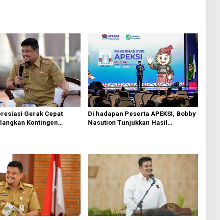
resiasi Gerak Cepat
Di hadapan Peserta APEKSI, Bobby
langkan Kontingen
Nasution Tunjukkan Hasil
 Sumut Lewat Extra Flight
Pembangunan Kota Medan di
Eranya