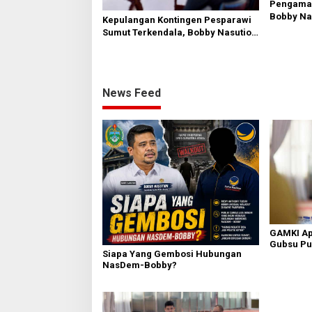
Pengamat
Bobby Nas
Kepulangan Kontingen Pesparawi
Kawasan W
Sumut Terkendala, Bobby Nasution
PAD dan C
Langsung Ambil Langkah
News Feed
GAMKI Ap
Gubsu Pu
Siapa Yang Gembosi Hubungan
Pesparawi
NasDem-Bobby?