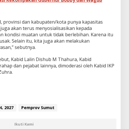
asi Kekompakan Gubernur Bobby dan Wagub
al, provinsi dan kabupaten/kota punya kapasitas
 juga akan terus menyosialisasikan kepada
kondisi muatan untuk tidak berlebihan. Karena itu
sak. Selain itu, kita juga akan melakukan
san,” sebutnya.
ebut, Kabid Lalin Dishub M Thahura, Kabid
hap dan pejabat lainnya, dimoderasi oleh Kabid IKP
Zuhra.
L 2027
Pemprov Sumut
Ikuti Kami