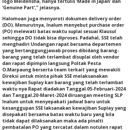
logo Meidensha, hanya tertulis ‘Made in Japan’ dan
‘Genuine Part’,” jelasnya.
Halomoan juga menyoroti dokumen delivery order
(DO). Menurutnya, Inalum menyebut purchase order
(PO) melewati batas waktu suplai sesuai Klausul
sehingga DO tidak bisa diproses. Padahal, SSE telah
menghadiri Undangan rapat bersama departemen
yang bertanggungjawab proses dibidang barang-
barang yang telah terlambat disuplai oleh vendor
dan rapat dipimpin langsung Poltak Pesta
O.Marpaung berserta team terkait yang mewakili
Direksi untuk minta pihak SSE melaksanakan
kewajiban Suplay kan barang yang telah terlambat
waktu nya Rapat diadakan Tanggal.05-Februari-2024
dan Tanggal.20-Maret-2024 diruangan meeting SLP
Inalum untuk menyepakati jadwal baru untuk
kesanggupan SSE laksanakan kewajiban Suplay yang
disepakati bersama batas waktu baru yang bila
tidak dapat dilaksanakan maka ada pinalti
pembatalan PO yang tercatat dalam notulen rapat