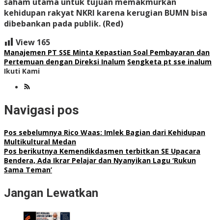
saham utama untuk tujuan memakmurkan
kehidupan rakyat NKRI karena kerugian BUMN bisa
dibebankan pada publik. (Red)
View
165
Manajemen PT SSE Minta Kepastian Soal Pembayaran dan
Pertemuan dengan Direksi Inalum
Sengketa pt sse inalum
Ikuti Kami
Navigasi pos
Pos sebelumnya
Rico Waas: Imlek Bagian dari Kehidupan
Multikultural Medan
Pos berikutnya
Kemendikdasmen terbitkan SE Upacara
Bendera, Ada Ikrar Pelajar dan Nyanyikan Lagu ‘Rukun
Sama Teman’
Jangan Lewatkan