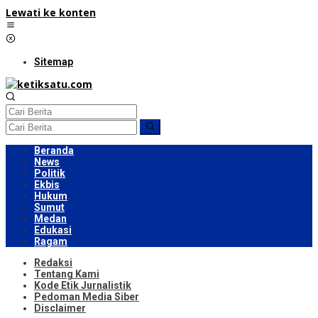
Lewati ke konten
Sitemap
Beranda
News
Politik
Ekbis
Hukum
Sumut
Medan
Edukasi
Ragam
Redaksi
Tentang Kami
Kode Etik Jurnalistik
Pedoman Media Siber
Disclaimer