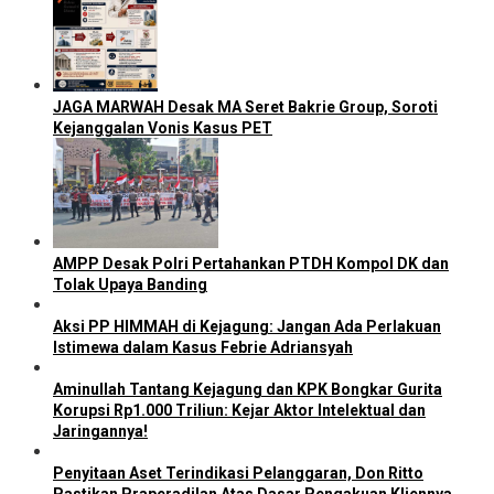
JAGA MARWAH Desak MA Seret Bakrie Group, Soroti
Kejanggalan Vonis Kasus PET
AMPP Desak Polri Pertahankan PTDH Kompol DK dan
Tolak Upaya Banding
Aksi PP HIMMAH di Kejagung: Jangan Ada Perlakuan
Istimewa dalam Kasus Febrie Adriansyah
Aminullah Tantang Kejagung dan KPK Bongkar Gurita
Korupsi Rp1.000 Triliun: Kejar Aktor Intelektual dan
Jaringannya!
Penyitaan Aset Terindikasi Pelanggaran, Don Ritto