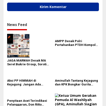
News Feed
AMPP Desak Polri
Pertahankan PTDH Kompol
DK dan Tolak Upaya Banding
JAGA MARWAH Desak MA
Seret Bakrie Group, Soroti
Kejanggalan Vonis Kasus
PET
Aksi PP HIMMAH di
Aminullah Tantang Kejagung
Kejagung: Jangan Ada
dan KPK Bongkar Gurita
Perlakuan Istimewa dalam
Korupsi Rp1.000 Triliun: Kejar
Kasus Febrie Adriansyah
Aktor Intelektual dan
Jaringannya!
Penyitaan Aset Terindikasi
Pelanggaran, Don Ritto