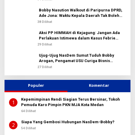
Bobby Nasution Walkout di Paripurna DPRD,
Ade Jona: Waktu Kepala Daerah Tak Boleh
Terbuang Sia-sia
38 Dilihat
Aksi PP HIMMAH di Kejagung: Jangan Ada
Perlakuan Istimewa dalam Kasus Febrie
Adriansyah
29 Dilihat
Ujug-Ujug NasDem Sumut Tuduh Bobby
Arogan, Pengamat USU Curiga Bisnis
Reklame
27 Dilihat
Populer
Komentar
Kepemimpinan Rendi Siagian Terus Bersinar, Tokoh
1
Pemuda Karo Pimpin PKN MJA Kota Medan
64 Dilihat
Siapa Yang Gembosi Hubungan NasDem-Bobby?
2
54 Dilihat