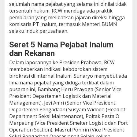
sejumlah nama pejabat yang selama ini dinilai tidak
a
tersentuh hukum. RCW menduga ada praktik
n
B
pembiaran yang melibatkan jajaran direksi hingga
a
komisaris PT Inalum, termasuk Menteri BUMN
r
selaku induk perusahaan.
a
n
Seret 5 Nama Pejabat Inalum
g
P
dan Rekanan
a
l
Dalam laporannya ke Presiden Prabowo, RCW
s
membeberkan indikasi kebobrokan sistem
u
birokrasi di internal Inalum. Sunaryo menyebut ada
d
lima nama pejabat yang diduga terlibat dalam
i
P
pusaran ini, Bambang Heru Prayoga (Senior Vice
T
President Departemen Logistik dan Material
I
Management), Jevi Amri (Senior Vice President
n
Departemen Pengadaan) Susyam Widodo (Head of
a
l
Department Seksi Maintenance), Poltak Pesta O
u
Marpaung (Vice President Smelter Logistic dan Port
m
Operation Section), Masrul Ponirin (Vice President
Seksi Pengadaan Operasional) Selain kelima