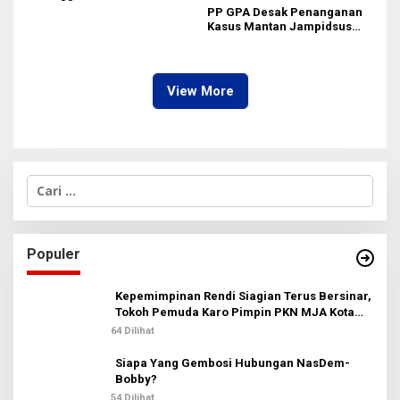
Pastikan Praperadilan Atas
PP GPA Desak Penanganan
Dasar Pengakuan Kliennya
Kasus Mantan Jampidsus
Transparan, Minta Usut
Aliran Dana dan Pemilik
View More
C
a
r
i
u
Populer
n
t
u
Kepemimpinan Rendi Siagian Terus Bersinar,
k
Tokoh Pemuda Karo Pimpin PKN MJA Kota
:
Medan
64 Dilihat
Siapa Yang Gembosi Hubungan NasDem-
Bobby?
54 Dilihat