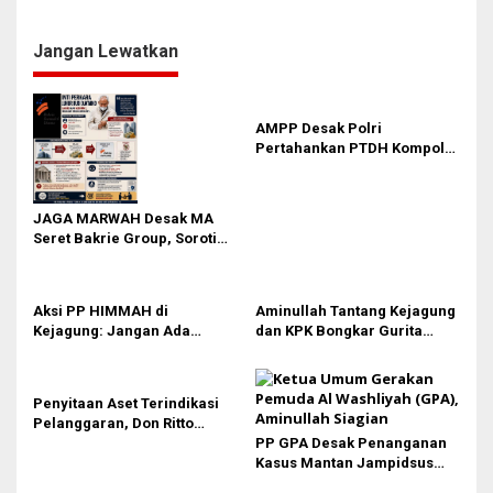
Pengepul Dana
Rekomendasi dan Rencana
Strategis Kejaksaan RI
Jangan Lewatkan
AMPP Desak Polri
Pertahankan PTDH Kompol
DK dan Tolak Upaya Banding
JAGA MARWAH Desak MA
Seret Bakrie Group, Soroti
Kejanggalan Vonis Kasus
PET
Aksi PP HIMMAH di
Aminullah Tantang Kejagung
Kejagung: Jangan Ada
dan KPK Bongkar Gurita
Perlakuan Istimewa dalam
Korupsi Rp1.000 Triliun: Kejar
Kasus Febrie Adriansyah
Aktor Intelektual dan
Jaringannya!
Penyitaan Aset Terindikasi
Pelanggaran, Don Ritto
Pastikan Praperadilan Atas
PP GPA Desak Penanganan
Dasar Pengakuan Kliennya
Kasus Mantan Jampidsus
Transparan, Minta Usut