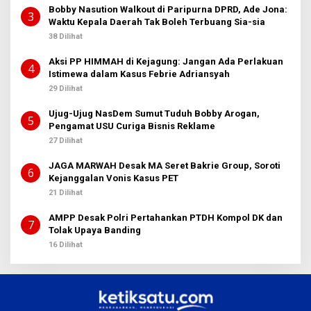
Bobby Nasution Walkout di Paripurna DPRD, Ade Jona:
3
Waktu Kepala Daerah Tak Boleh Terbuang Sia-sia
38 Dilihat
Aksi PP HIMMAH di Kejagung: Jangan Ada Perlakuan
4
Istimewa dalam Kasus Febrie Adriansyah
29 Dilihat
Ujug-Ujug NasDem Sumut Tuduh Bobby Arogan,
5
Pengamat USU Curiga Bisnis Reklame
27 Dilihat
JAGA MARWAH Desak MA Seret Bakrie Group, Soroti
6
Kejanggalan Vonis Kasus PET
21 Dilihat
AMPP Desak Polri Pertahankan PTDH Kompol DK dan
7
Tolak Upaya Banding
16 Dilihat