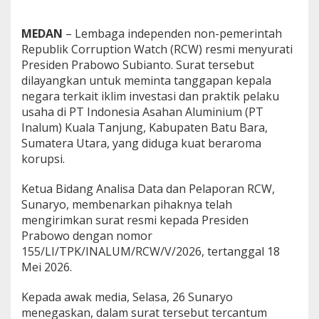
o
w
MEDAN
– Lembaga independen non-pemerintah
o
Republik Corruption Watch (RCW) resmi menyurati
,
B
Presiden Prabowo Subianto. Surat tersebut
o
dilayangkan untuk meminta tanggapan kepala
n
negara terkait iklim investasi dan praktik pelaku
g
usaha di PT Indonesia Asahan Aluminium (PT
k
a
Inalum) Kuala Tanjung, Kabupaten Batu Bara,
r
Sumatera Utara, yang diduga kuat beraroma
D
korupsi.
u
g
Ketua Bidang Analisa Data dan Pelaporan RCW,
a
a
Sunaryo, membenarkan pihaknya telah
n
mengirimkan surat resmi kepada Presiden
K
Prabowo dengan nomor
o
155/LI/TPK/INALUM/RCW/V/2026, tertanggal 18
r
Mei 2026.
u
p
s
Kepada awak media, Selasa, 26 Sunaryo
i
menegaskan, dalam surat tersebut tercantum
D