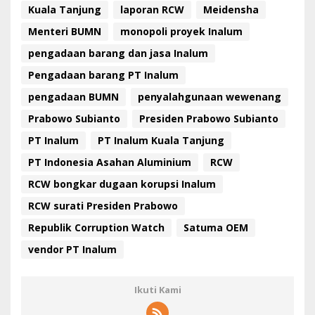
Kuala Tanjung
laporan RCW
Meidensha
Menteri BUMN
monopoli proyek Inalum
pengadaan barang dan jasa Inalum
Pengadaan barang PT Inalum
pengadaan BUMN
penyalahgunaan wewenang
Prabowo Subianto
Presiden Prabowo Subianto
PT Inalum
PT Inalum Kuala Tanjung
PT Indonesia Asahan Aluminium
RCW
RCW bongkar dugaan korupsi Inalum
RCW surati Presiden Prabowo
Republik Corruption Watch
Satuma OEM
vendor PT Inalum
Ikuti Kami