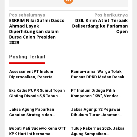
N
Pos sebelumnya
Pos berikutnya
ESKRIM Nilai Sufmi Dasco
DSIL Kirim Atlet Terbaik
a
Ahmad Layak
Deliserdang ke Pariaman
Diperhitungkan dalam
Open
v
Bursa Calon Presiden
i
2029
g
Posting Terkait
a
s
Assessment PT Inalum
Ramai-ramai Warga Tolak,
i
Dipersoalkan, Peserta
Pansus DPRD Medan Desak
Pertanyakan Dasar
Pemko Sita PSU Contempo!
p
Penentuan Kelulusan
Ada Intervensi KPK
Eks Kadis PUPR Sumut Topan
PT Inalum Diduga Pilih
o
Ginting Divonis 5,5 Tahun
Komponen “KW”, Vendor
s
Penjara, Uang Suap Proyek
Klaim Barang Asli Justru
Rp165 M Jadi Biang Kerok
Ditolak
Jaksa Agung Paparkan
Jaksa Agung: 72 Pegawai
Capaian Strategis dan
Dihukum Turun Jabatan-
Rencana Kerja 2026 dalam
Pemberhentian Selama 2025
Rapat Kerja Bersama Komisi
Bupati Pati Sudewo Kena OTT
Tutup Rakernas 2026, Jaksa
III DPR RI
KPK Hari Ini bersama
Agung Sampaikan