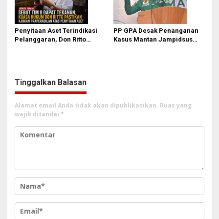
Penyitaan Aset Terindikasi
PP GPA Desak Penanganan
Pelanggaran, Don Ritto
Kasus Mantan Jampidsus
Pastikan Praperadilan Atas
Transparan, Minta Usut
Dasar Pengakuan Kliennya
Aliran Dana dan Pemilik
Tinggalkan Balasan
Alamat email Anda tidak akan dipublikasikan.
Ruas yang
wajib ditandai
*