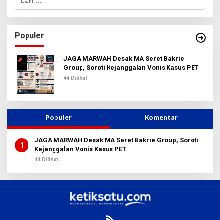
a
r
i
u
Populer
n
t
u
JAGA MARWAH Desak MA Seret Bakrie
k
Group, Soroti Kejanggalan Vonis Kasus PET
:
44 Dilihat
Populer
Komentar
JAGA MARWAH Desak MA Seret Bakrie Group, Soroti
1
Kejanggalan Vonis Kasus PET
44 Dilihat