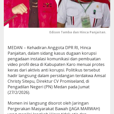
r
o
f
i
l
D
e
Edison Tamba dan Hinca Panjaitan.
s
a
K
MEDAN – Kehadiran Anggota DPR RI, Hinca
a
Panjaitan, dalam sidang kasus dugaan korupsi
r
o
pengadaan instalasi komunikasi dan pembuatan
,
video profil desa di Kabupaten Karo menuai protes
K
keras dari aktivis anti korupsi. Politikus tersebut
e
hadir langsung dalam persidangan terdakwa Amsal
h
Christy Sitepu, Direktur CV Promiseland, di
a
d
Pengadilan Negeri (PN) Medan pada Jumat
i
(27/2/2026).
r
a
Momen ini langsung disorot oleh Jaringan
n
Pergerakan Masyarakat Bawah (JAGA MARWAH)
H
i