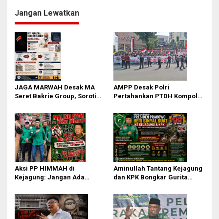
g
Jangan Lewatkan
a
s
i
p
o
s
JAGA MARWAH Desak MA
AMPP Desak Polri
Seret Bakrie Group, Soroti
Pertahankan PTDH Kompol
Kejanggalan Vonis Kasus
DK dan Tolak Upaya Banding
PET
Aksi PP HIMMAH di
Aminullah Tantang Kejagung
Kejagung: Jangan Ada
dan KPK Bongkar Gurita
Perlakuan Istimewa dalam
Korupsi Rp1.000 Triliun: Kejar
Kasus Febrie Adriansyah
Aktor Intelektual dan
Jaringannya!