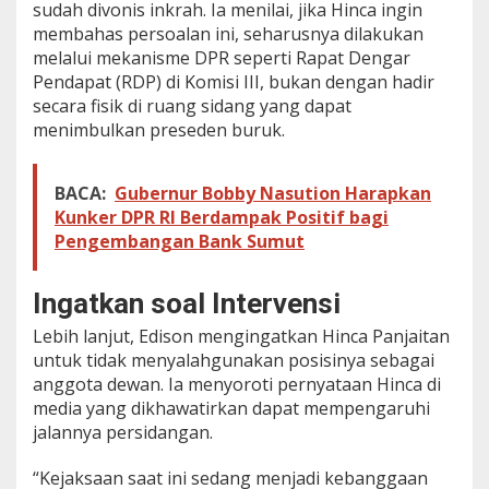
sudah divonis inkrah. Ia menilai, jika Hinca ingin
A
membahas persoalan ini, seharusnya dilakukan
k
melalui mekanisme DPR seperti Rapat Dengar
t
i
Pendapat (RDP) di Komisi III, bukan dengan hadir
v
secara fisik di ruang sidang yang dapat
i
menimbulkan preseden buruk.
s
BACA:
Gubernur Bobby Nasution Harapkan
Kunker DPR RI Berdampak Positif bagi
Pengembangan Bank Sumut
Ingatkan soal Intervensi
Lebih lanjut, Edison mengingatkan Hinca Panjaitan
untuk tidak menyalahgunakan posisinya sebagai
anggota dewan. Ia menyoroti pernyataan Hinca di
media yang dikhawatirkan dapat mempengaruhi
jalannya persidangan.
“Kejaksaan saat ini sedang menjadi kebanggaan