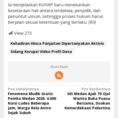
Ia menjelaskan KUHAP baru menekankan
kesetaraan hak antara terdakwa, penyidik, dan
penuntut umum, sehingga proses hukum harus
berjalan sesuai ketentuan yang berlaku. (Ril)
View
273
Kehadiran Hinca Panjaitan Dipertanyakan Aktivis
Sidang Korupsi Video Profil Desa
Ikuti Kami
N
Pos sebelumnya
Pos berikutnya
Fenomena Mudik Gratis
GIS Medan Ajak 70 Ojol
a
Pemko Medan 2026: 4.000
Wanita Buka Puasa
Kursi Ludes Beberapa
Bersama, Doakan
v
Jam, Warga Rela Antre
Kemerdekaan Palestina
i
Sejak Subuh