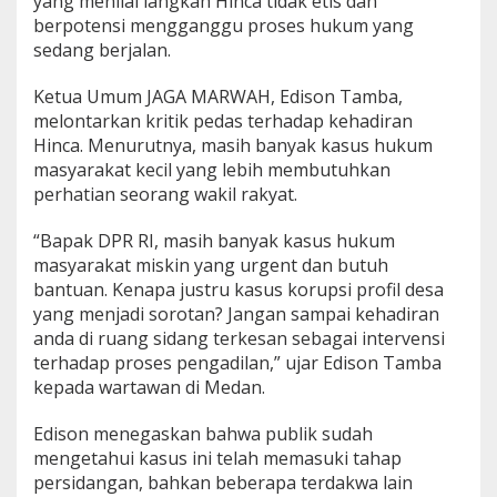
yang menilai langkah Hinca tidak etis dan
n
berpotensi mengganggu proses hukum yang
c
sedang berjalan.
a
P
Ketua Umum JAGA MARWAH, Edison Tamba,
a
n
melontarkan kritik pedas terhadap kehadiran
j
Hinca. Menurutnya, masih banyak kasus hukum
a
masyarakat kecil yang lebih membutuhkan
i
perhatian seorang wakil rakyat.
t
a
n
“Bapak DPR RI, masih banyak kasus hukum
D
masyarakat miskin yang urgent dan butuh
i
bantuan. Kenapa justru kasus korupsi profil desa
p
yang menjadi sorotan? Jangan sampai kehadiran
e
r
anda di ruang sidang terkesan sebagai intervensi
t
terhadap proses pengadilan,” ujar Edison Tamba
a
kepada wartawan di Medan.
n
y
Edison menegaskan bahwa publik sudah
a
k
mengetahui kasus ini telah memasuki tahap
a
persidangan, bahkan beberapa terdakwa lain
n