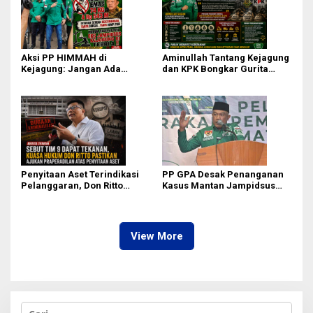
Aksi PP HIMMAH di
Aminullah Tantang Kejagung
Kejagung: Jangan Ada
dan KPK Bongkar Gurita
Perlakuan Istimewa dalam
Korupsi Rp1.000 Triliun: Kejar
Kasus Febrie Adriansyah
Aktor Intelektual dan
Jaringannya!
Penyitaan Aset Terindikasi
PP GPA Desak Penanganan
Pelanggaran, Don Ritto
Kasus Mantan Jampidsus
Pastikan Praperadilan Atas
Transparan, Minta Usut
Dasar Pengakuan Kliennya
Aliran Dana dan Pemilik
View More
C