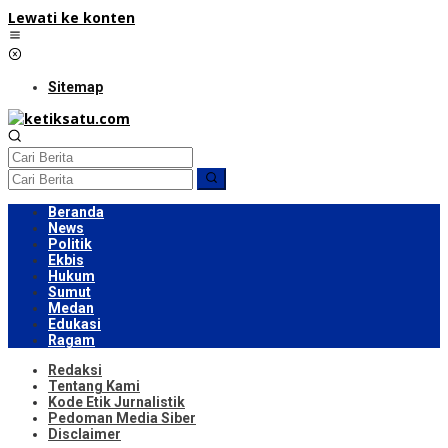
Lewati ke konten
Sitemap
Beranda
News
Politik
Ekbis
Hukum
Sumut
Medan
Edukasi
Ragam
Redaksi
Tentang Kami
Kode Etik Jurnalistik
Pedoman Media Siber
Disclaimer