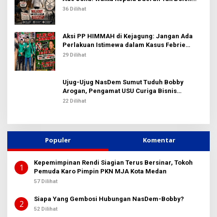
Terbuang Sia-sia
36 Dilihat
Aksi PP HIMMAH di Kejagung: Jangan Ada
Perlakuan Istimewa dalam Kasus Febrie
Adriansyah
29 Dilihat
Ujug-Ujug NasDem Sumut Tuduh Bobby
Arogan, Pengamat USU Curiga Bisnis
Reklame
22 Dilihat
Populer
Komentar
Kepemimpinan Rendi Siagian Terus Bersinar, Tokoh
1
Pemuda Karo Pimpin PKN MJA Kota Medan
57 Dilihat
Siapa Yang Gembosi Hubungan NasDem-Bobby?
2
52 Dilihat