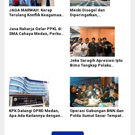
JAGA MARWAH: Kerap
Meski Disegel dan
Terulang Konflik Keagamaan,
Diperingatkan,
Rico Waas Tak Mampu
Pembangunan Showroom
Ciptakan Kondusifitas
Tanpa PBG Tetap Berlanjut di
Jasa Raharja Gelar PPKL di
Medan
SMA Cahaya Medan, Perkuat
Kesadaran Keselamatan
Berlalu Lintas di Kalangan
Pelajar
Jeka Saragih Apresiasi Iptu
Bimo Tangkap Pelaku
Kekerasan terhadap Ibu
Hamil di Kawasan
Terowongan Pancasila
KPK Datangi DPRD Medan,
Operasi Gabungan BNN dan
Apa Ada Kaitannya dengan
Polda Sumut Sasar Tempat
Laporan Penggunaan
Hiburan Malam di Medan
Anggaran?