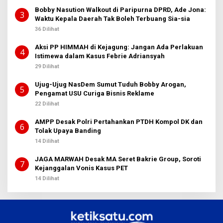
Bobby Nasution Walkout di Paripurna DPRD, Ade Jona:
3
Waktu Kepala Daerah Tak Boleh Terbuang Sia-sia
36 Dilihat
Aksi PP HIMMAH di Kejagung: Jangan Ada Perlakuan
4
Istimewa dalam Kasus Febrie Adriansyah
29 Dilihat
Ujug-Ujug NasDem Sumut Tuduh Bobby Arogan,
5
Pengamat USU Curiga Bisnis Reklame
22 Dilihat
AMPP Desak Polri Pertahankan PTDH Kompol DK dan
6
Tolak Upaya Banding
14 Dilihat
JAGA MARWAH Desak MA Seret Bakrie Group, Soroti
7
Kejanggalan Vonis Kasus PET
14 Dilihat