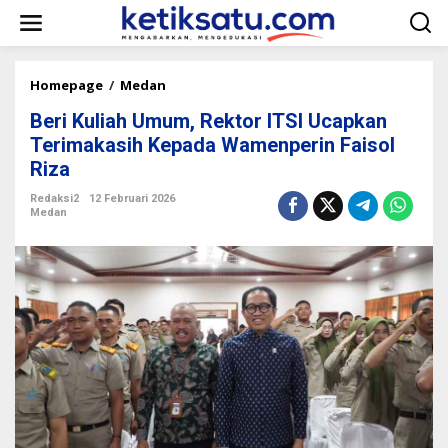
L
e
w
a
t
Homepage
/
Medan
B
i
e
k
Beri Kuliah Umum, Rektor ITSI Ucapkan
r
e
i
Terimakasih Kepada Wamenperin Faisol
k
K
Riza
o
u
n
l
Redaksi2
12 Februari 2026
t
i
Medan
e
a
n
h
U
m
u
m
,
R
e
k
t
o
r