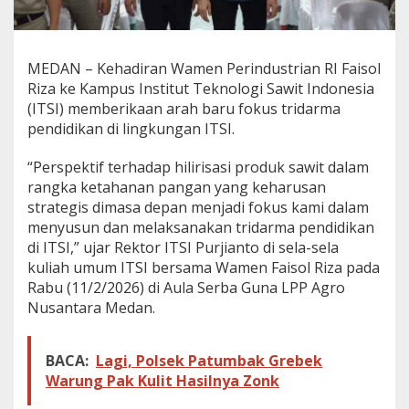
I
T
S
I
MEDAN – Kehadiran Wamen Perindustrian RI Faisol
U
Riza ke Kampus Institut Teknologi Sawit Indonesia
c
(ITSI) memberikaan arah baru fokus tridarma
a
pendidikan di lingkungan ITSI.
p
k
a
“Perspektif terhadap hilirisasi produk sawit dalam
n
rangka ketahanan pangan yang keharusan
T
strategis dimasa depan menjadi fokus kami dalam
e
menyusun dan melaksanakan tridarma pendidikan
r
i
di ITSI,” ujar Rektor ITSI Purjianto di sela-sela
m
kuliah umum ITSI bersama Wamen Faisol Riza pada
a
Rabu (11/2/2026) di Aula Serba Guna LPP Agro
k
Nusantara Medan.
a
s
i
h
BACA:
Lagi, Polsek Patumbak Grebek
K
Warung Pak Kulit Hasilnya Zonk
e
p