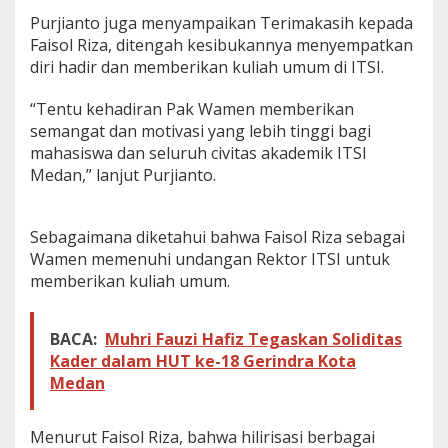
a
Purjianto juga menyampaikan Terimakasih kepada
d
Faisol Riza, ditengah kesibukannya menyempatkan
a
diri hadir dan memberikan kuliah umum di ITSI.
W
a
m
“Tentu kehadiran Pak Wamen memberikan
e
semangat dan motivasi yang lebih tinggi bagi
n
mahasiswa dan seluruh civitas akademik ITSI
p
Medan,” lanjut Purjianto.
e
r
i
n
Sebagaimana diketahui bahwa Faisol Riza sebagai
F
Wamen memenuhi undangan Rektor ITSI untuk
a
memberikan kuliah umum.
i
s
o
BACA:
Muhri Fauzi Hafiz Tegaskan Soliditas
l
R
Kader dalam HUT ke-18 Gerindra Kota
i
Medan
z
a
Menurut Faisol Riza, bahwa hilirisasi berbagai