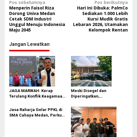
N
Pos sebelumnya
Pos berikutnya
Menperin Faisol Riza
Hari Ini Dibuka: PalmCo
a
Dorong Univa Medan
Sediakan 1.000 Lebih
Cetak SDM Industri
Kursi Mudik Gratis
v
Unggul Menuju Indonesia
Lebaran 2026, Utamakan
i
Maju 2045
Kelompok Rentan
g
Jangan Lewatkan
a
s
i
p
o
s
JAGA MARWAH: Kerap
Meski Disegel dan
Terulang Konflik Keagamaan,
Diperingatkan,
Rico Waas Tak Mampu
Pembangunan Showroom
Ciptakan Kondusifitas
Tanpa PBG Tetap Berlanjut di
Jasa Raharja Gelar PPKL di
Medan
SMA Cahaya Medan, Perkuat
Kesadaran Keselamatan
Berlalu Lintas di Kalangan
Pelajar