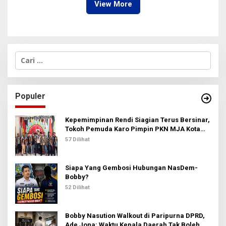
View More
C
a
r
i
u
Populer
n
t
u
Kepemimpinan Rendi Siagian Terus Bersinar,
k
Tokoh Pemuda Karo Pimpin PKN MJA Kota
:
Medan
57 Dilihat
Siapa Yang Gembosi Hubungan NasDem-
Bobby?
52 Dilihat
Bobby Nasution Walkout di Paripurna DPRD,
Ade Jona: Waktu Kepala Daerah Tak Boleh