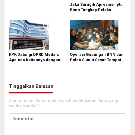
Jeka Saragih Apresiasi Iptu
Bimo Tangkap Pelaku
Kekerasan terhadap Ibu
Hamil di Kawasan
Terowongan Pancasila
KPK Datangi DPRD Medan,
Operasi Gabungan BNN dan
Apa Ada Kaitannya dengan
Polda Sumut Sasar Tempat
Laporan Penggunaan
Hiburan Malam di Medan
Anggaran?
Tinggalkan Balasan
Alamat email Anda tidak akan dipublikasikan.
Ruas yang
wajib ditandai
*