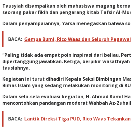
Tausyiah disampaikan oleh mahasiswa magang bernam
seorang pakar fikih dan pengarang kitab Tafsir Al-Mun
Dalam penyampaiannya, Yarsa menegaskan bahwa soso
BACA:
Gempa Bumi, Rico Waas dan Seluruh Pegawai
“Paling tidak ada empat poin inspirasi dari beliau. 
dipertanggungjawabkan. Ketiga, berpikir wasathiyah 
tausiahnya.
Kegiatan ini turut dihadiri Kepala Seksi Bimbingan 
Bimas Islam yang sedang melakukan monitoring di K
Dalam sela-sela evaluasi kegiatan, H. Ahmad Kamil H
mencontohkan pandangan moderat Wahbah Az-Zuhaili
BACA:
Lantik Direksi Tiga PUD, Rico Waas Tekanka