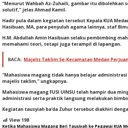
“Menurut Wahbah Az-Zuhaili, gambar itu dibolehkan 
solutif,” jelas Ahmad Kamil.
Hadir pula dalam kegiatan tersebut Kepala KUA Medan
Hasibuan, MA, para penyuluh agama lainnya, staf Bim
H.M. Abdullah Amin Hasibuan selaku pembimbing ma
memahami teori, tetapi juga terampil di lapangan.
BACA:
Majelis Taklim Se-Kecamatan Medan Perjuang
“Mahasiswa magang tidak hanya belajar administrasi 
majelis taklim,” ungkapnya.
Mahasiswa magang FUSI UINSU telah hampir dua mi
administrasi serta praktik langsung melakukan bimb
Kegiatan tausyiah ba’da Zuhur tersebut diakhiri den
View
198
Ketika Mahasiswa Magang Beri Tausiyah ke Pegawai KUA M