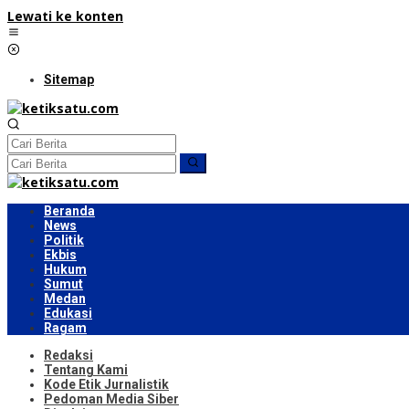
Lewati ke konten
Sitemap
Beranda
News
Politik
Ekbis
Hukum
Sumut
Medan
Edukasi
Ragam
Redaksi
Tentang Kami
Kode Etik Jurnalistik
Pedoman Media Siber