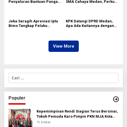
Penyaluran Bantuan Pangan
SMA Cahaya Medan, Perkuat
di Sumut
Kesadaran Keselamatan
Berlalu Lintas di Kalangan
Pelajar
Jeka Saragih Apresiasi Iptu
KPK Datangi DPRD Medan,
Bimo Tangkap Pelaku
Apa Ada Kaitannya dengan
Kekerasan terhadap Ibu
Laporan Penggunaan
Hamil di Kawasan
Anggaran?
Terowongan Pancasila
View More
C
a
r
i
u
Populer
n
t
u
Kepemimpinan Rendi Siagian Terus Bersinar,
k
Tokoh Pemuda Karo Pimpin PKN MJA Kota
:
Medan
71 Dilihat