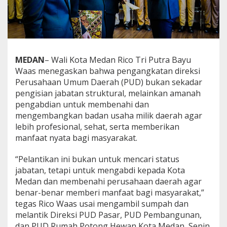
R
i
c
o
W
a
MEDAN
– Wali Kota Medan Rico Tri Putra Bayu
a
Waas menegaskan bahwa pengangkatan direksi
s
T
Perusahaan Umum Daerah (PUD) bukan sekadar
e
pengisian jabatan struktural, melainkan amanah
k
pengabdian untuk membenahi dan
a
mengembangkan badan usaha milik daerah agar
n
lebih profesional, sehat, serta memberikan
k
a
manfaat nyata bagi masyarakat.
n
P
“Pelantikan ini bukan untuk mencari status
e
jabatan, tetapi untuk mengabdi kepada Kota
n
Medan dan membenahi perusahaan daerah agar
g
a
benar-benar memberi manfaat bagi masyarakat,”
b
tegas Rico Waas usai mengambil sumpah dan
d
melantik Direksi PUD Pasar, PUD Pembangunan,
i
dan PUD Rumah Potong Hewan Kota Medan, Senin
a