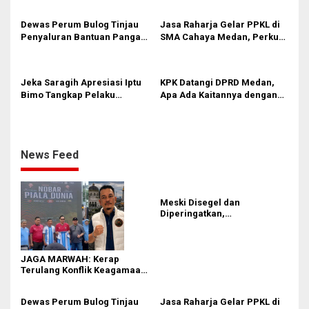
Rico Waas Tak Mampu
Ciptakan Kondusifitas
Dewas Perum Bulog Tinjau
Jasa Raharja Gelar PPKL di
Penyaluran Bantuan Pangan
SMA Cahaya Medan, Perkuat
di Sumut
Kesadaran Keselamatan
Berlalu Lintas di Kalangan
Pelajar
Jeka Saragih Apresiasi Iptu
KPK Datangi DPRD Medan,
Bimo Tangkap Pelaku
Apa Ada Kaitannya dengan
Kekerasan terhadap Ibu
Laporan Penggunaan
Hamil di Kawasan
Anggaran?
Terowongan Pancasila
News Feed
Meski Disegel dan
Diperingatkan,
Pembangunan Showroom
Tanpa PBG Tetap Berlanjut di
Medan
JAGA MARWAH: Kerap
Terulang Konflik Keagamaan,
Rico Waas Tak Mampu
Ciptakan Kondusifitas
Dewas Perum Bulog Tinjau
Jasa Raharja Gelar PPKL di