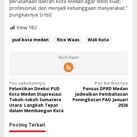
perusahaan daerah Kota Medan agar lebih kuat,
profesional, dan menjadi kebanggaan masyarakat,”
pungkasnya. (r/isl)
View
182
pud kota medan
Rico Waas
Wali Kota
Ikuti Kami
N
Pos sebelumnya
Pos berikutnya
Pelantikan Direksi PUD
Pansus DPRD Medan
a
Kota Medan Diapresiasi
Jadwalkan Pembahasan
Tokoh-tokoh Sumatera
Peningkatan PAD Januari
v
Utara: Langkah Tepat
2026
i
dalam Membangun Kota
g
Posting Terkait
a
s