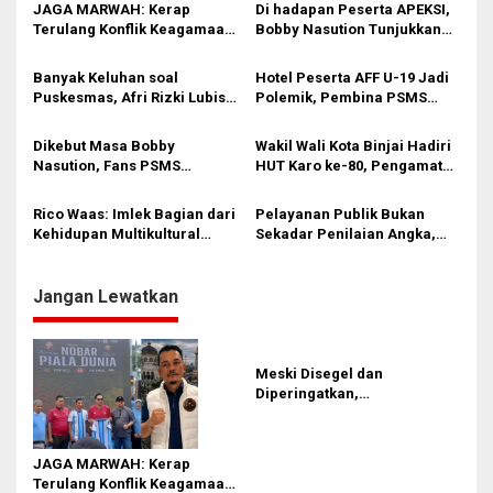
JAGA MARWAH: Kerap
Di hadapan Peserta APEKSI,
i
Terulang Konflik Keagamaan,
Bobby Nasution Tunjukkan
Rico Waas Tak Mampu
Hasil Pembangunan Kota
p
Ciptakan Kondusifitas
Medan di Eranya
Banyak Keluhan soal
Hotel Peserta AFF U-19 Jadi
o
Puskesmas, Afri Rizki Lubis
Polemik, Pembina PSMS
s
Kritik Ketidakhadiran Dinkes
Fans Club Sentil Rico Waas
Medan
dan PSSI: Jangan Bikin Malu!
Dikebut Masa Bobby
Wakil Wali Kota Binjai Hadiri
Nasution, Fans PSMS
HUT Karo ke-80, Pengamat
Kecewa Progres Stadion
Soroti Ketidakhadiran Wali
Teladan Lambat Di Tangan
Kota Medan
Rico Waas: Imlek Bagian dari
Pelayanan Publik Bukan
Rico Waas
Kehidupan Multikultural
Sekadar Penilaian Angka,
Medan
Wali Kota Medan: Kalau
Masyarakat Masih
Mengeluh, Kerja Kita Belum
Jangan Lewatkan
Maksimal
Meski Disegel dan
Diperingatkan,
Pembangunan Showroom
Tanpa PBG Tetap Berlanjut di
Medan
JAGA MARWAH: Kerap
Terulang Konflik Keagamaan,