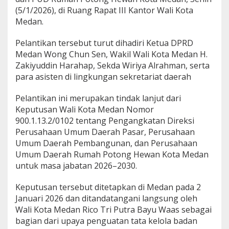
n
(5/1/2026), di Ruang Rapat III Kantor Wali Kota
d
Medan.
a
n
Pelantikan tersebut turut dihadiri Ketua DPRD
P
Medan Wong Chun Sen, Wakil Wali Kota Medan H.
e
n
Zakiyuddin Harahap, Sekda Wiriya Alrahman, serta
g
para asisten di lingkungan sekretariat daerah
u
a
Pelantikan ini merupakan tindak lanjut dari
t
Keputusan Wali Kota Medan Nomor
a
n
900.1.13.2/0102 tentang Pengangkatan Direksi
K
Perusahaan Umum Daerah Pasar, Perusahaan
i
Umum Daerah Pembangunan, dan Perusahaan
n
Umum Daerah Rumah Potong Hewan Kota Medan
e
untuk masa jabatan 2026–2030.
r
j
a
Keputusan tersebut ditetapkan di Medan pada 2
Januari 2026 dan ditandatangani langsung oleh
Wali Kota Medan Rico Tri Putra Bayu Waas sebagai
bagian dari upaya penguatan tata kelola badan