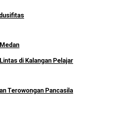
usifitas
i Medan
intas di Kalangan Pelajar
san Terowongan Pancasila