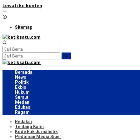
Lewati ke konten
Sitemap
Beranda
News
Politik
Ekbis
Hukum
Sumut
Medan
Edukasi
Ragam
Redaksi
Tentang Kami
Kode Etik Jurnalistik
Pedoman Media Siber