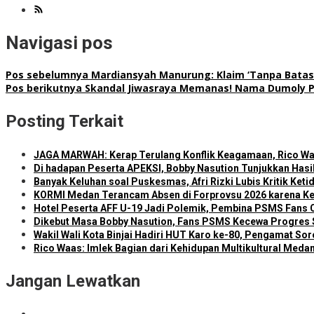
Navigasi pos
Pos sebelumnya
Mardiansyah Manurung: Klaim ‘Tanpa Batas
Pos berikutnya
Skandal Jiwasraya Memanas! Nama Dumoly Pa
Posting Terkait
JAGA MARWAH: Kerap Terulang Konflik Keagamaan, Rico Wa
Di hadapan Peserta APEKSI, Bobby Nasution Tunjukkan Has
Banyak Keluhan soal Puskesmas, Afri Rizki Lubis Kritik Ke
KORMI Medan Terancam Absen di Forprovsu 2026 karena K
Hotel Peserta AFF U-19 Jadi Polemik, Pembina PSMS Fans Cl
Dikebut Masa Bobby Nasution, Fans PSMS Kecewa Progres 
Wakil Wali Kota Binjai Hadiri HUT Karo ke-80, Pengamat Sor
Rico Waas: Imlek Bagian dari Kehidupan Multikultural Meda
Jangan Lewatkan