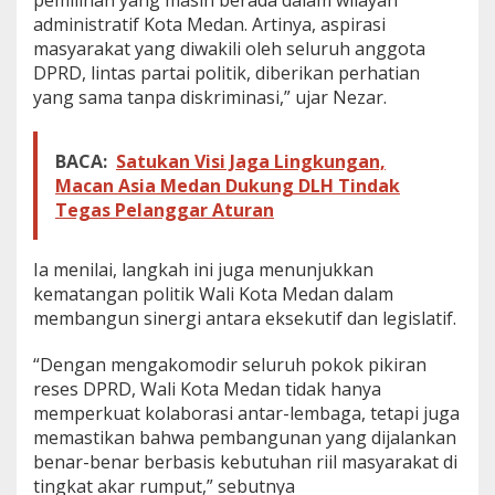
pemilihan yang masih berada dalam wilayah
O
administratif Kota Medan. Artinya, aspirasi
P
masyarakat yang diwakili oleh seluruh anggota
D
DPRD, lintas partai politik, diberikan perhatian
A
yang sama tanpa diskriminasi,” ujar Nezar.
k
o
m
o
BACA:
Satukan Visi Jaga Lingkungan,
d
Macan Asia Medan Dukung DLH Tindak
i
Tegas Pelanggar Aturan
r
R
e
Ia menilai, langkah ini juga menunjukkan
s
kematangan politik Wali Kota Medan dalam
e
membangun sinergi antara eksekutif dan legislatif.
s
A
n
“Dengan mengakomodir seluruh pokok pikiran
g
reses DPRD, Wali Kota Medan tidak hanya
g
memperkuat kolaborasi antar-lembaga, tetapi juga
o
memastikan bahwa pembangunan yang dijalankan
t
a
benar-benar berbasis kebutuhan riil masyarakat di
D
tingkat akar rumput,” sebutnya