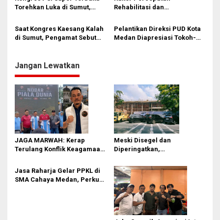
o
Torehkan Luka di Sumut,
Rehabilitasi dan
s
Nezar Djoeli Ditumbalkan
Rekonstruksi Pascabencana,
Agar Tak Terkesan ‘Ecek-
Kota Medan Dinyatakan
Saat Kongres Kaesang Kalah
Pelantikan Direksi PUD Kota
ecek’
Telah Kembali Normal
di Sumut, Pengamat Sebut
Medan Diapresiasi Tokoh-
Wajar Nezar Djoeli Diganti
tokoh Sumatera Utara:
Langkah Tepat dalam
Membangun Kota
Jangan Lewatkan
JAGA MARWAH: Kerap
Meski Disegel dan
Terulang Konflik Keagamaan,
Diperingatkan,
Rico Waas Tak Mampu
Pembangunan Showroom
Ciptakan Kondusifitas
Tanpa PBG Tetap Berlanjut di
Jasa Raharja Gelar PPKL di
Medan
SMA Cahaya Medan, Perkuat
Kesadaran Keselamatan
Berlalu Lintas di Kalangan
Pelajar