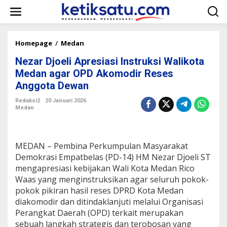
L
e
w
a
t
Homepage
/
Medan
N
i
e
k
Nezar Djoeli Apresiasi Instruksi Walikota
z
e
a
Medan agar OPD Akomodir Reses
k
r
Anggota Dewan
o
D
n
j
Redaksi2
20 Januari 2026
t
o
Medan
e
e
n
l
i
A
​MEDAN – Pembina Perkumpulan Masyarakat
p
Demokrasi Empatbelas (PD-14) HM Nezar Djoeli ST
r
mengapresiasi kebijakan Wali Kota Medan Rico
e
Waas yang menginstruksikan agar seluruh pokok-
s
i
pokok pikiran hasil reses DPRD Kota Medan
a
diakomodir dan ditindaklanjuti melalui Organisasi
s
Perangkat Daerah (OPD) terkait merupakan
i
sebuah langkah strategis dan terobosan yang
I