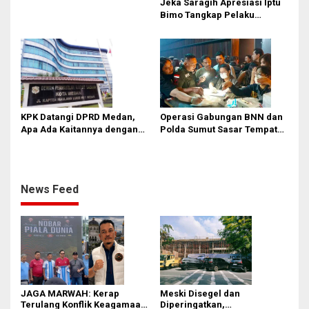
Jeka Saragih Apresiasi Iptu
Bimo Tangkap Pelaku
Kekerasan terhadap Ibu
Hamil di Kawasan
Terowongan Pancasila
KPK Datangi DPRD Medan,
Operasi Gabungan BNN dan
Apa Ada Kaitannya dengan
Polda Sumut Sasar Tempat
Laporan Penggunaan
Hiburan Malam di Medan
Anggaran?
News Feed
JAGA MARWAH: Kerap
Meski Disegel dan
Terulang Konflik Keagamaan,
Diperingatkan,