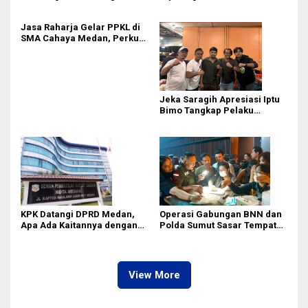
Rico Waas Tak Mampu
Pembangunan Showroom
Ciptakan Kondusifitas
Tanpa PBG Tetap Berlanjut di
Jasa Raharja Gelar PPKL di
Medan
SMA Cahaya Medan, Perkuat
Kesadaran Keselamatan
Berlalu Lintas di Kalangan
Pelajar
Jeka Saragih Apresiasi Iptu
Bimo Tangkap Pelaku
Kekerasan terhadap Ibu
Hamil di Kawasan
Terowongan Pancasila
KPK Datangi DPRD Medan,
Operasi Gabungan BNN dan
Apa Ada Kaitannya dengan
Polda Sumut Sasar Tempat
Laporan Penggunaan
Hiburan Malam di Medan
Anggaran?
View More