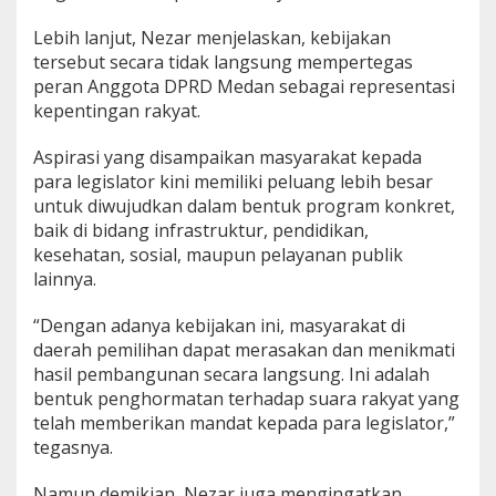
e
w
Lebih lanjut, Nezar menjelaskan, kebijakan
a
tersebut secara tidak langsung mempertegas
n
peran Anggota DPRD Medan sebagai representasi
kepentingan rakyat.
Aspirasi yang disampaikan masyarakat kepada
para legislator kini memiliki peluang lebih besar
untuk diwujudkan dalam bentuk program konkret,
baik di bidang infrastruktur, pendidikan,
kesehatan, sosial, maupun pelayanan publik
lainnya.
“Dengan adanya kebijakan ini, masyarakat di
daerah pemilihan dapat merasakan dan menikmati
hasil pembangunan secara langsung. Ini adalah
bentuk penghormatan terhadap suara rakyat yang
telah memberikan mandat kepada para legislator,”
tegasnya.
Namun demikian, Nezar juga mengingatkan,