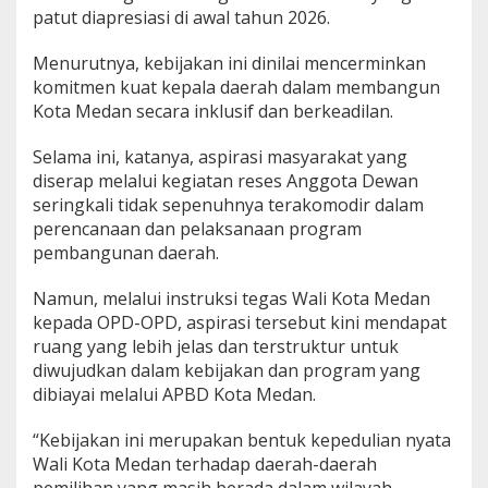
patut diapresiasi di awal tahun 2026.
n
s
t
Menurutnya, kebijakan ini dinilai mencerminkan
r
komitmen kuat kepala daerah dalam membangun
u
Kota Medan secara inklusif dan berkeadilan.
k
s
i
Selama ini, katanya, aspirasi masyarakat yang
W
diserap melalui kegiatan reses Anggota Dewan
a
seringkali tidak sepenuhnya terakomodir dalam
l
perencanaan dan pelaksanaan program
i
pembangunan daerah.
k
o
t
Namun, melalui instruksi tegas Wali Kota Medan
a
kepada OPD-OPD, aspirasi tersebut kini mendapat
M
ruang yang lebih jelas dan terstruktur untuk
e
diwujudkan dalam kebijakan dan program yang
d
a
dibiayai melalui APBD Kota Medan.
n
a
“Kebijakan ini merupakan bentuk kepedulian nyata
g
Wali Kota Medan terhadap daerah-daerah
a
r