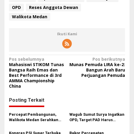
OPD
Reses Anggota Dewan
Walikota Medan
Ikuti Kami
N
Pos sebelumnya
Pos berikutnya
Mahasiswi STIKOM Tunas
Munas Pemuda LIRA ke-2:
a
Bangsa Raih Emas dan
Bangun Arah Baru
Best Performance di 3rd
Perjuangan Pemuda
v
AMMA Championship
i
China
g
Posting Terkait
a
s
Percepat Pembangunan,
Wagub Sumut Surya Ingatkan
i
Walikota Medan Serahkan
OPD, Target PAD Harus
SPPT PBB dan Buku DHKP
Rasional dan Berbasis Kajian
p
2026 Lebih Awal
Kongres PSI Super Terbuka
Rakor Percepatan