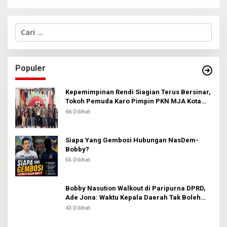
C
a
r
i
u
Populer
n
t
u
Kepemimpinan Rendi Siagian Terus Bersinar,
k
Tokoh Pemuda Karo Pimpin PKN MJA Kota
:
Medan
66 Dilihat
Siapa Yang Gembosi Hubungan NasDem-
Bobby?
55 Dilihat
Bobby Nasution Walkout di Paripurna DPRD,
Ade Jona: Waktu Kepala Daerah Tak Boleh
Terbuang Sia-sia
43 Dilihat