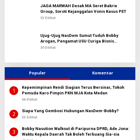
JAGA MARWAH Desak MA Seret Bakrie
Group, Soroti Kejanggalan Vonis Kasus PET
33 Dilihat
Ujug-Ujug NasDem Sumut Tuduh Bobby
Arogan, Pengamat USU Curiga Bisnis
Reklame
30 Dilihat
Populer
Komentar
Kepemimpinan Rendi Siagian Terus Bersinar, Tokoh
1
Pemuda Karo Pimpin PKN MJA Kota Medan
66 Dilihat
Siapa Yang Gembosi Hubungan NasDem-Bobby?
2
55 Dilihat
Bobby Nasution Walkout di Paripurna DPRD, Ade Jona:
3
Waktu Kepala Daerah Tak Boleh Terbuang Sia-sia