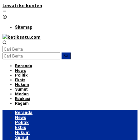
Lewati ke konten
Sitemap
Beranda
News
Politik
Ekbis
Hukum
Sumut
Medan
Edukasi
Ragam
Beranda
News
Politik
Ekbis
Hukum
Sumut