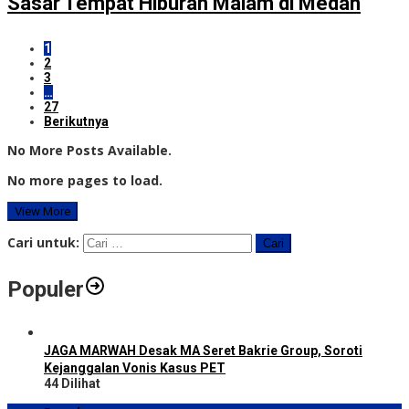
Sasar Tempat Hiburan Malam di Medan
1
2
3
…
27
Berikutnya
No More Posts Available.
No more pages to load.
View More
Cari untuk:
Populer
JAGA MARWAH Desak MA Seret Bakrie Group, Soroti
Kejanggalan Vonis Kasus PET
44 Dilihat