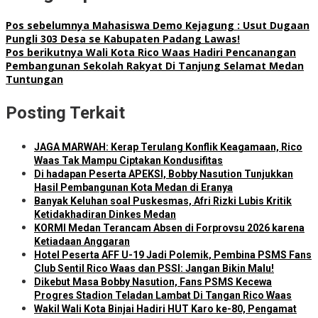
Pos sebelumnya
Mahasiswa Demo Kejagung : Usut Dugaan
Pungli 303 Desa se Kabupaten Padang Lawas!
Pos berikutnya
Wali Kota Rico Waas Hadiri Pencanangan
Pembangunan Sekolah Rakyat Di Tanjung Selamat Medan
Tuntungan
Posting Terkait
JAGA MARWAH: Kerap Terulang Konflik Keagamaan, Rico
Waas Tak Mampu Ciptakan Kondusifitas
Di hadapan Peserta APEKSI, Bobby Nasution Tunjukkan
Hasil Pembangunan Kota Medan di Eranya
Banyak Keluhan soal Puskesmas, Afri Rizki Lubis Kritik
Ketidakhadiran Dinkes Medan
KORMI Medan Terancam Absen di Forprovsu 2026 karena
Ketiadaan Anggaran
Hotel Peserta AFF U-19 Jadi Polemik, Pembina PSMS Fans
Club Sentil Rico Waas dan PSSI: Jangan Bikin Malu!
Dikebut Masa Bobby Nasution, Fans PSMS Kecewa
Progres Stadion Teladan Lambat Di Tangan Rico Waas
Wakil Wali Kota Binjai Hadiri HUT Karo ke-80, Pengamat