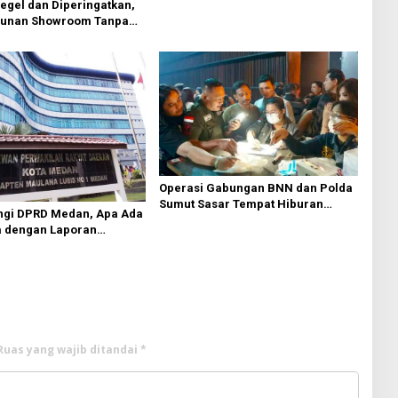
egel dan Diperingatkan,
unan Showroom Tanpa
 Berlanjut di Medan
Operasi Gabungan BNN dan Polda
Sumut Sasar Tempat Hiburan
ngi DPRD Medan, Apa Ada
Malam di Medan
a dengan Laporan
aan Anggaran?
Ruas yang wajib ditandai
*