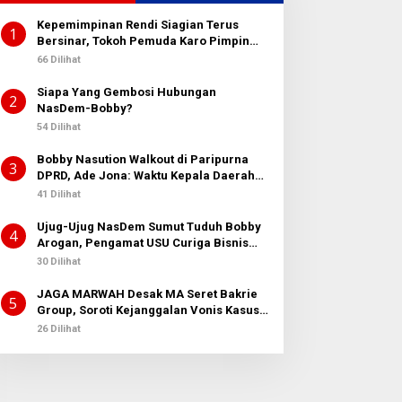
Kepemimpinan Rendi Siagian Terus
1
Bersinar, Tokoh Pemuda Karo Pimpin
PKN MJA Kota Medan
66 Dilihat
Siapa Yang Gembosi Hubungan
2
NasDem-Bobby?
54 Dilihat
Bobby Nasution Walkout di Paripurna
3
DPRD, Ade Jona: Waktu Kepala Daerah
Tak Boleh Terbuang Sia-sia
41 Dilihat
Ujug-Ujug NasDem Sumut Tuduh Bobby
4
Arogan, Pengamat USU Curiga Bisnis
Reklame
30 Dilihat
JAGA MARWAH Desak MA Seret Bakrie
5
Group, Soroti Kejanggalan Vonis Kasus
PET
26 Dilihat