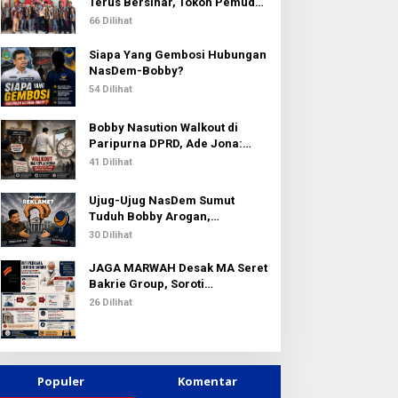
k
Terus Bersinar, Tokoh Pemuda
:
Karo Pimpin PKN MJA Kota
66 Dilihat
Medan
Siapa Yang Gembosi Hubungan
NasDem-Bobby?
54 Dilihat
Bobby Nasution Walkout di
Paripurna DPRD, Ade Jona:
Waktu Kepala Daerah Tak Boleh
41 Dilihat
Terbuang Sia-sia
Ujug-Ujug NasDem Sumut
Tuduh Bobby Arogan,
Pengamat USU Curiga Bisnis
30 Dilihat
Reklame
JAGA MARWAH Desak MA Seret
Bakrie Group, Soroti
Kejanggalan Vonis Kasus PET
26 Dilihat
Populer
Komentar