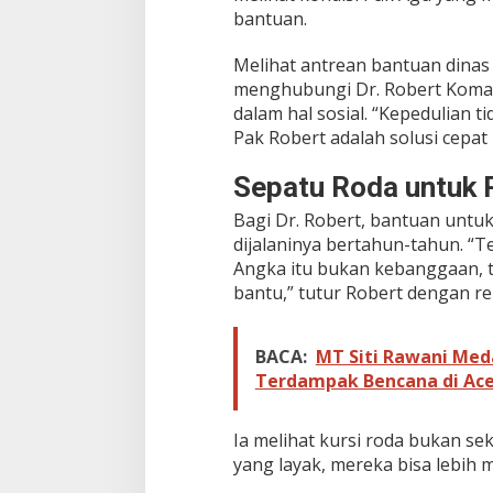
n
bantuan.
t
i
Melihat antrean bantuan dinas 
D
r
menghubungi Dr. Robert Komari
L
dalam hal sosial. “Kepedulian t
i
Pak Robert adalah solusi cepat 
l
y
Sepatu Roda untuk 
Bagi Dr. Robert, bantuan untuk 
dijalaninya bertahun-tahun. “Te
Angka itu bukan kebanggaan, t
bantu,” tutur Robert dengan re
BACA:
MT Siti Rawani Med
Terdampak Bencana di Ac
Ia melihat kursi roda bukan seka
yang layak, mereka bisa lebih