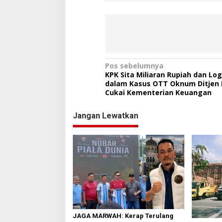
N
Pos sebelumnya
KPK Sita Miliaran Rupiah dan Lo
a
dalam Kasus OTT Oknum Ditjen 
Cukai Kementerian Keuangan
v
i
Jangan Lewatkan
g
a
s
i
p
o
s
JAGA MARWAH: Kerap Terulang