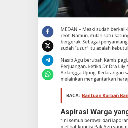
R
o
d
a
R
u
MEDAN – Meski sudah berkali-ka
s
reot. Namun, itulah satu-satunya
a
bergerak. Sebagai penyandang 
k
y
sudah “uzur” itu adalah kebutu
a
n
Nasib Agu berubah Kamis pagi,
g
Perjuangan, ketika Dr Dra Lil
A
Airlangga Ujung. Kedatangan 
k
h
melainkan mengantarkan harap
i
r
n
BACA:
Bantuan Korban Banj
y
a
D
Aspirasi Warga yan
i
g
“Ini semua berawal dari lapora
a
melihat kondisi Pak Agu yang m