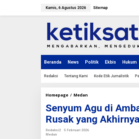
L
e
Kamis, 6 Agustus 2026
Sitemap
w
a
t
i
k
e
k
o
n
Beranda
News
Politik
Ekbis
Hukum
t
e
n
Redaksi
Tentang Kami
Kode Etik Jurnalistik
Pe
Homepage
/
Medan
S
e
Senyum Agu di Amban
n
y
Rusak yang Akhirnya 
u
m
A
Redaksi2
5 Februari 2026
g
Medan