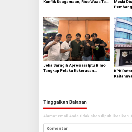
Konflik Keagamaan, Rico Waas Tak
Meski Dis
Mampu Ciptakan Kondusifitas
Pembang
PBG Tetap
Jeka Saragih Apresiasi Iptu Bimo
Tangkap Pelaku Kekerasan
KPK Data
terhadap Ibu Hamil di Kawasan
Kaitanny
Terowongan Pancasila
Penggun
Tinggalkan Balasan
Alamat email Anda tidak akan dipublikasikan.