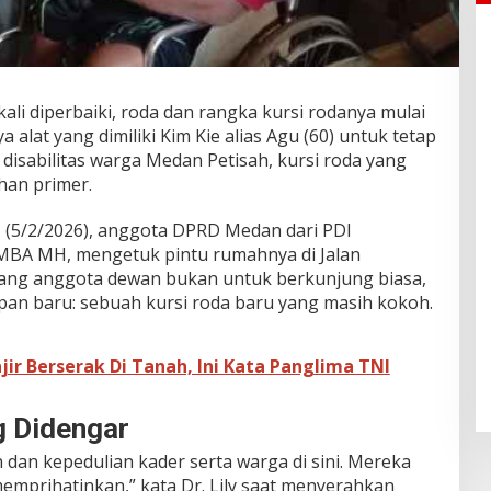
li diperbaiki, roda dan rangka kursi rodanya mulai
 alat yang dimiliki Kim Kie alias Agu (60) untuk tetap
disabilitas warga Medan Petisah, kursi roda yang
han primer.
 (5/2/2026), anggota DPRD Medan dari PDI
y MBA MH, mengetuk pintu rumahnya di Jalan
sang anggota dewan bukan untuk berkunjung biasa,
an baru: sebuah kursi roda baru yang masih kokoh.
ir Berserak Di Tanah, Ini Kata Panglima TNI
g Didengar
n dan kepedulian kader serta warga di sini. Mereka
emprihatinkan,” kata Dr. Lily saat menyerahkan