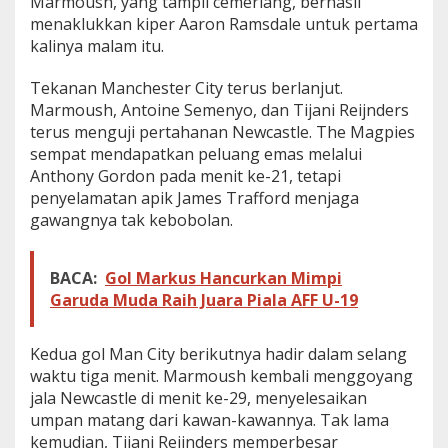
Marmoush, yang tampil cemerlang, berhasil
a
menaklukkan kiper Aaron Ramsdale untuk pertama
l
kalinya malam itu.
d
i
F
Tekanan Manchester City terus berlanjut.
i
Marmoush, Antoine Semenyo, dan Tijani Reijnders
n
terus menguji pertahanan Newcastle. The Magpies
a
sempat mendapatkan peluang emas melalui
l
Anthony Gordon pada menit ke-21, tetapi
C
a
penyelamatan apik James Trafford menjaga
r
gawangnya tak kebobolan.
a
b
a
BACA:
Gol Markus Hancurkan Mimpi
o
Garuda Muda Raih Juara Piala AFF U-19
C
u
p
Kedua gol Man City berikutnya hadir dalam selang
waktu tiga menit. Marmoush kembali menggoyang
jala Newcastle di menit ke-29, menyelesaikan
umpan matang dari kawan-kawannya. Tak lama
kemudian, Tijani Reijnders memperbesar