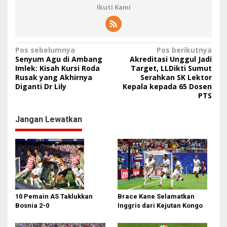
Ikuti Kami
N
Pos sebelumnya
Pos berikutnya
Senyum Agu di Ambang
Akreditasi Unggul Jadi
a
Imlek: Kisah Kursi Roda
Target, LLDikti Sumut
Rusak yang Akhirnya
Serahkan SK Lektor
v
Diganti Dr Lily
Kepala kepada 65 Dosen
i
PTS
g
Jangan Lewatkan
a
s
i
p
o
s
10 Pemain AS Taklukkan
Brace Kane Selamatkan
Bosnia 2-0
Inggris dari Kejutan Kongo