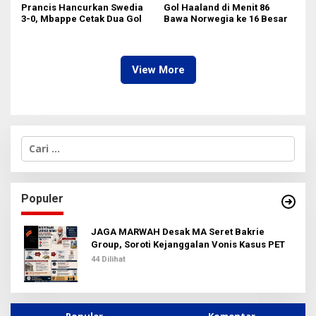
Prancis Hancurkan Swedia
Gol Haaland di Menit 86
3-0, Mbappe Cetak Dua Gol
Bawa Norwegia ke 16 Besar
View More
C
a
r
i
u
Populer
n
t
u
JAGA MARWAH Desak MA Seret Bakrie
k
Group, Soroti Kejanggalan Vonis Kasus PET
:
44 Dilihat
Populer
Komentar