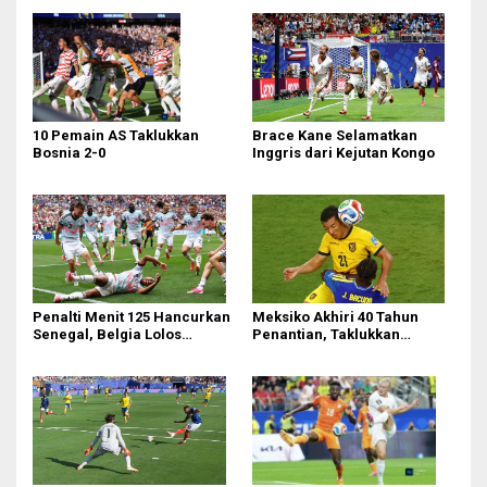
10 Pemain AS Taklukkan
Brace Kane Selamatkan
Bosnia 2-0
Inggris dari Kejutan Kongo
Penalti Menit 125 Hancurkan
Meksiko Akhiri 40 Tahun
Senegal, Belgia Lolos
Penantian, Taklukkan
Dramatis ke 16 Besar!
Ekuador 2-0 di Azteca