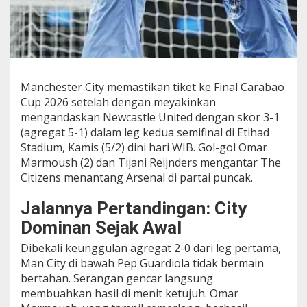
i
N
e
w
c
a
s
Manchester City memastikan tiket ke Final Carabao
t
Cup 2026 setelah dengan meyakinkan
l
mengandaskan Newcastle United dengan skor 3-1
e
(agregat 5-1) dalam leg kedua semifinal di Etihad
3
-
Stadium, Kamis (5/2) dini hari WIB. Gol-gol Omar
1
Marmoush (2) dan Tijani Reijnders mengantar The
,
Citizens menantang Arsenal di partai puncak.
H
a
Jalannya Pertandingan: City
d
a
Dominan Sejak Awal
p
i
Dibekali keunggulan agregat 2-0 dari leg pertama,
A
Man City di bawah Pep Guardiola tidak bermain
r
bertahan. Serangan gencar langsung
s
e
membuahkan hasil di menit ketujuh. Omar
n