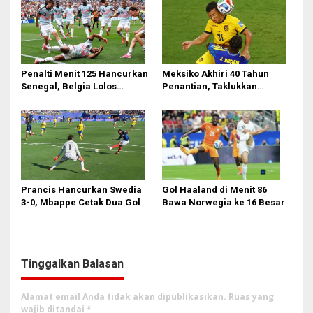
Penalti Menit 125 Hancurkan
Meksiko Akhiri 40 Tahun
Senegal, Belgia Lolos
Penantian, Taklukkan
Dramatis ke 16 Besar!
Ekuador 2-0 di Azteca
Prancis Hancurkan Swedia
Gol Haaland di Menit 86
3-0, Mbappe Cetak Dua Gol
Bawa Norwegia ke 16 Besar
Tinggalkan Balasan
Alamat email Anda tidak akan dipublikasikan.
Ruas yang
wajib ditandai
*