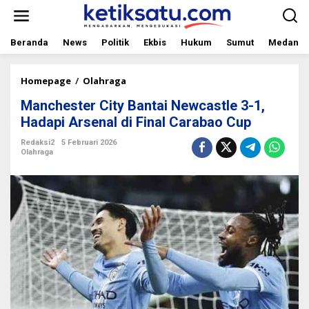
L
e
w
a
Beranda
News
Politik
Ekbis
Hukum
Sumut
Medan
t
i
k
Homepage
/
Olahraga
M
e
a
Manchester City Bantai Newcastle 3-1,
k
n
o
c
Hadapi Arsenal di Final Carabao Cup
n
h
t
e
Redaksi2
5 Februari 2026
Olahraga
e
s
n
t
e
r
C
i
t
y
B
a
n
t
a