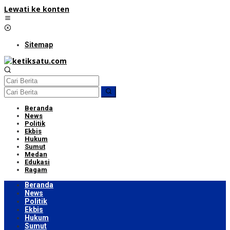
Lewati ke konten
Sitemap
Beranda
News
Politik
Ekbis
Hukum
Sumut
Medan
Edukasi
Ragam
Beranda
News
Politik
Ekbis
Hukum
Sumut