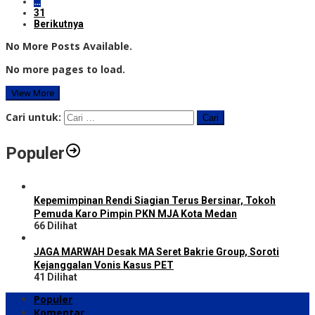
…
31
Berikutnya
No More Posts Available.
No more pages to load.
View More
Cari untuk:
Populer
Kepemimpinan Rendi Siagian Terus Bersinar, Tokoh
Pemuda Karo Pimpin PKN MJA Kota Medan
66 Dilihat
JAGA MARWAH Desak MA Seret Bakrie Group, Soroti
Kejanggalan Vonis Kasus PET
41 Dilihat
Populer
Komentar